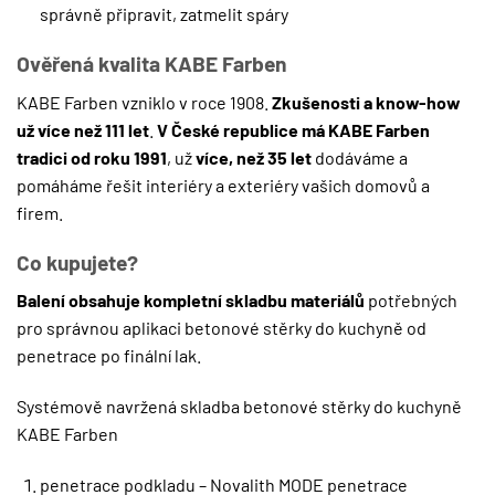
správně připravit, zatmelit spáry
Ověřená kvalita KABE Farben
KABE Farben vzniklo v roce 1908.
Zkušenosti a know-how
už více než 111 let
.
V České republice má KABE Farben
tradici od roku 1991
, už
více, než 35 let
dodáváme a
pomáháme řešit interiéry a exteriéry vašich domovů a
firem.
Co kupujete?
Balení obsahuje kompletní skladbu materiálů
potřebných
pro správnou aplikaci betonové stěrky do kuchyně od
penetrace po finální lak.
Systémově navržená skladba betonové stěrky do kuchyně
KABE Farben
penetrace podkladu – Novalith MODE penetrace