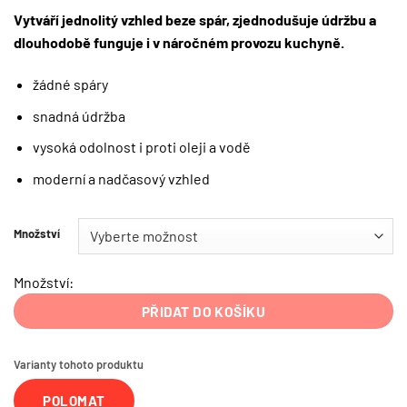
Vytváří jednolitý vzhled beze spár, zjednodušuje údržbu a
dlouhodobě funguje i v náročném provozu kuchyně.
žádné spáry
snadná údržba
vysoká odolnost i proti oleji a vodě
moderní a nadčasový vzhled
Množství
Množství:
PŘIDAT DO KOŠÍKU
Varianty tohoto produktu
POLOMAT