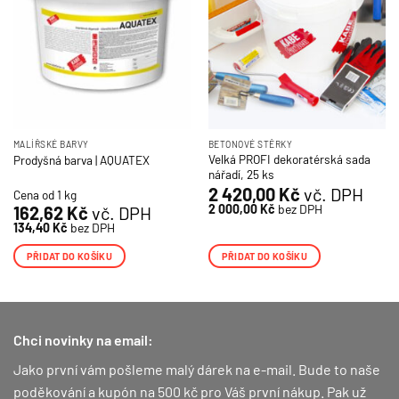
MALÍŘSKÉ BARVY
BETONOVÉ STĚRKY
Velká PROFI dekoratérská sada
Prodyšná barva | AQUATEX
nářadí, 25 ks
2 420,00
Kč
vč. DPH
Cena od 1 kg
2 000,00
Kč
bez DPH
162,62
Kč
vč. DPH
134,40
Kč
bez DPH
PŘIDAT DO KOŠÍKU
PŘIDAT DO KOŠÍKU
Chci novinky na email:
Jako první vám pošleme malý dárek na e-mail. Bude to naše
poděkování a kupón na 500 kč pro Váš první nákup.
Pak už