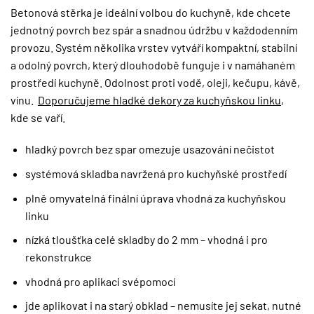
Betonová stěrka je ideální volbou do kuchyně, kde chcete
jednotný povrch bez spár a snadnou údržbu v každodenním
provozu. Systém několika vrstev vytváří kompaktní, stabilní
a odolný povrch, který dlouhodobě funguje i v namáhaném
prostředí kuchyně. Odolnost proti vodě, oleji, kečupu, kávě,
vínu.
Doporučujeme hladké dekory za kuchyňskou linku
,
kde se vaří.
hladký povrch bez spar omezuje usazování nečistot
systémová skladba navržená pro kuchyňské prostředí
plně omyvatelná finální úprava vhodná za kuchyňskou
linku
nízká tloušťka celé skladby do 2 mm – vhodná i pro
rekonstrukce
vhodná pro aplikaci svépomocí
jde aplikovat i na starý obklad – nemusíte jej sekat, nutné