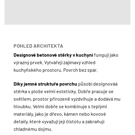
POHLED ARCHITEKTA
Designové betonové stěrky v kuchyni
fungují jako
výrazný prvek. Vytvářejí zajímavý vzhled
kuchyňského prostoru. Povrch bez spár.
Díky jemné struktuře povrchu
působí designováá
stěrka v ploše velmi esteticky. Dobře pracuje se
světlem, prostor přirozeně vyzdvihuje a dodává mu
hloubku. Velmi dobře se kombinuje s teplými
materiály, jako je dřevo, kámen nebo kovové
detaily, které vyvažují její čistotu a zabraňují
chladnému dojmu.