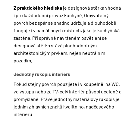
Z praktického hlediska
je designová stěrka vhodná
i pro každodenní provoz kuchyně. Omyvatelný
povrch bez spár se snadno udržuje a dlouhodobě
funguje i v namáhaných místech, jako je kuchyňská
zástěna. Při správně navrženém osvětlení se
designová stěrka stává plnohodnotným
architektonickým prvkem, nejen neutrálním
pozadím.
Jednotný rukopis interiéru
Pokud stejný povrch použijete i v koupelně, na WC,
ve vstupu nebo za TV, celý interiér působí uceleně a
promyšleně. Právě jednotný materiálový rukopis je
jedním z hlavních znaků kvalitního, nadčasového
interiéru.