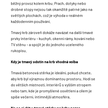
běžný provoz kolem krbu. Prach, dotyky nebo
drobné stopy nejsou tak okamžitě patrné jako na
světlých plochách, což je výhoda v reálném
každodenním používání.
Tmavý krb zároveň dokáže navázat na další tmavé
prvky interiéru – kuchyň, okenní rámy, kování nebo
TV stěnu – a spojit je do jednoho uceleného
rukopisu.
Kdy je tmavý odstín na krb vhodná volba
Tmavá betonová stěrka je ideální, pokud chcete,
aby krb byl výraznou dominantou prostoru. Hodí se
do větších místností, interiérů s vyšším stropem
nebo tam, kde je promyšlené osvětlení a cílem je
spíše večerní, intimnější atmosféra.
Na co si dát u tmavé stěrky na krbu pozor