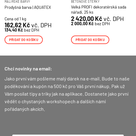
MALÍŘSKÉ BARVY
BETONOVÉ STĚRKY
Velká PROFI dekoratérská sada
Prodyšná barva | AQUATEX
nářadí, 25 ks
2 420,00
Kč
vč. DPH
Cena od 1 kg
2 000,00
Kč
bez DPH
162,62
Kč
vč. DPH
134,40
Kč
bez DPH
PŘIDAT DO KOŠÍKU
PŘIDAT DO KOŠÍKU
Chci novinky na email:
Jako první vám pošleme malý dárek na e-mail. Bude to naše
poděkování a kupón na 500 kč pro Váš první nákup.
Pak už
Vám posílat tipy a triky jak na aplikace. Dostanete jako první
vědět o chystaných workshopech a dalších námi
pořádaných akcích.