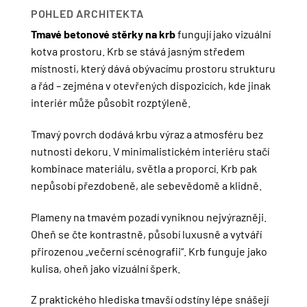
POHLED ARCHITEKTA
Tmavé betonové stěrky na krb
fungují jako vizuální
kotva prostoru. Krb se stává jasným středem
místnosti, který dává obývacímu prostoru strukturu
a řád – zejména v otevřených dispozicích, kde jinak
interiér může působit rozptýleně.
Tmavý povrch dodává krbu výraz a atmosféru bez
nutnosti dekoru. V minimalistickém interiéru stačí
kombinace materiálu, světla a proporcí. Krb pak
nepůsobí přezdobeně, ale sebevědomě a klidně.
Plameny na tmavém pozadí vyniknou nejvýrazněji.
Oheň se čte kontrastně, působí luxusně a vytváří
přirozenou „večerní scénografii“. Krb funguje jako
kulisa, oheň jako vizuální šperk.
Z praktického hlediska tmavší odstíny lépe snášejí