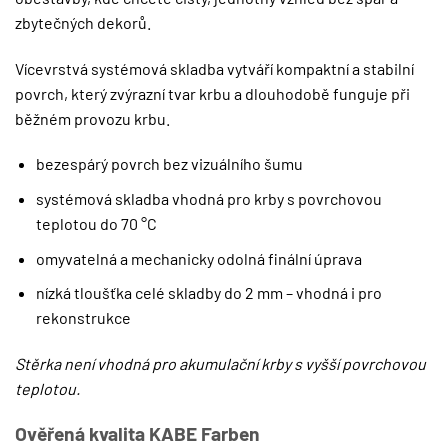
zbytečných dekorů.
Vícevrstvá systémová skladba vytváří kompaktní a stabilní
povrch, který zvýrazní tvar krbu a dlouhodobě funguje při
běžném provozu krbu.
bezespárý povrch bez vizuálního šumu
systémová skladba vhodná pro krby s povrchovou
teplotou do 70 °C
omyvatelná a mechanicky odolná finální úprava
nízká tloušťka celé skladby do 2 mm – vhodná i pro
rekonstrukce
Stěrka není vhodná pro akumulační krby s vyšší povrchovou
teplotou.
Ověřená kvalita KABE Farben