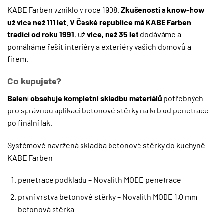
KABE Farben vzniklo v roce 1908.
Zkušenosti a know-how
už více než 111 let
.
V České republice má KABE Farben
tradici od roku 1991
, už
více, než 35 let
dodáváme a
pomáháme řešit interiéry a exteriéry vašich domovů a
firem.
Co kupujete?
Balení obsahuje kompletní skladbu materiálů
potřebných
pro správnou aplikaci betonové stěrky na krb od penetrace
po finální lak.
Systémově navržená skladba betonové stěrky do kuchyně
KABE Farben
penetrace podkladu – Novalith MODE penetrace
první vrstva betonové stěrky – Novalith MODE 1,0 mm
betonová stěrka