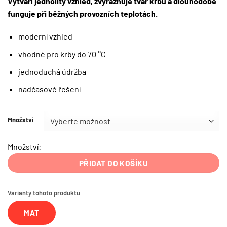
Vytváří jednolitý vzhled, zvýrazňuje tvar krbu a dlouhodobě
funguje při běžných provozních teplotách.
moderní vzhled
vhodné pro krby do 70 °C
jednoduchá údržba
nadčasové řešení
Množství
Množství:
PŘIDAT DO KOŠÍKU
Varianty tohoto produktu
MAT