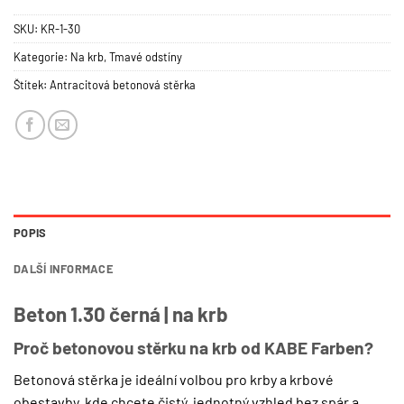
SKU:
KR-1-30
Kategorie:
Na krb
,
Tmavé odstíny
Štítek:
Antracitová betonová stěrka
POPIS
DALŠÍ INFORMACE
Beton 1.30 černá | na krb
Proč betonovou stěrku na krb od KABE Farben?
Betonová stěrka je ideální volbou pro krby a krbové
obestavby, kde chcete čistý, jednotný vzhled bez spár a