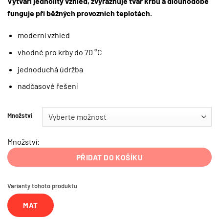
Vytváří jednolitý vzhled, zvýrazňuje tvar krbu a dlouhodobě
funguje při běžných provozních teplotách.
moderní vzhled
vhodné pro krby do 70 °C
jednoduchá údržba
nadčasové řešení
Množství
Množství:
PŘIDAT DO KOŠÍKU
Varianty tohoto produktu
MAT