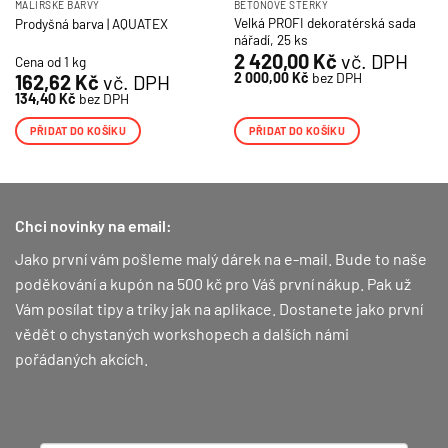
MALÍŘSKÉ BARVY
BETONOVÉ STĚRKY
Velká PROFI dekoratérská sada
Prodyšná barva | AQUATEX
nářadí, 25 ks
2 420,00
Kč
vč. DPH
Cena od 1 kg
2 000,00
Kč
bez DPH
162,62
Kč
vč. DPH
134,40
Kč
bez DPH
PŘIDAT DO KOŠÍKU
PŘIDAT DO KOŠÍKU
Chci novinky na email:
Jako první vám pošleme malý dárek na e-mail. Bude to naše
poděkování a kupón na 500 kč pro Váš první nákup.
Pak už
Vám posílat tipy a triky jak na aplikace. Dostanete jako první
vědět o chystaných workshopech a dalších námi
pořádaných akcích.