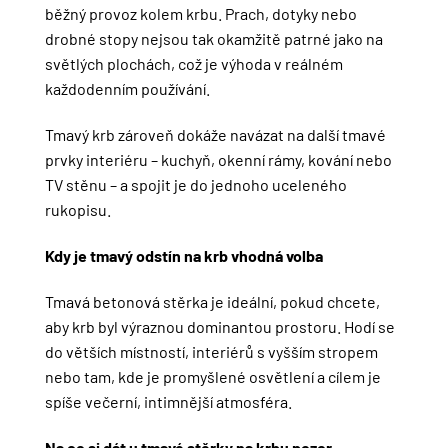
běžný provoz kolem krbu. Prach, dotyky nebo
drobné stopy nejsou tak okamžitě patrné jako na
světlých plochách, což je výhoda v reálném
každodenním používání.
Tmavý krb zároveň dokáže navázat na další tmavé
prvky interiéru – kuchyň, okenní rámy, kování nebo
TV stěnu – a spojit je do jednoho uceleného
rukopisu.
Kdy je tmavý odstín na krb vhodná volba
Tmavá betonová stěrka je ideální, pokud chcete,
aby krb byl výraznou dominantou prostoru. Hodí se
do větších místností, interiérů s vyšším stropem
nebo tam, kde je promyšlené osvětlení a cílem je
spíše večerní, intimnější atmosféra.
Na co si dát u tmavé stěrky na krbu pozor