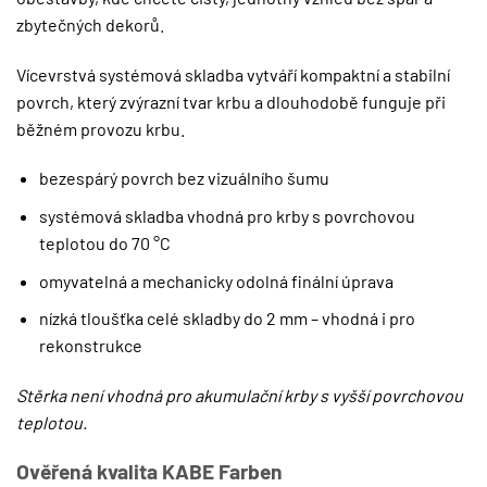
zbytečných dekorů.
Vícevrstvá systémová skladba vytváří kompaktní a stabilní
povrch, který zvýrazní tvar krbu a dlouhodobě funguje při
běžném provozu krbu.
bezespárý povrch bez vizuálního šumu
systémová skladba vhodná pro krby s povrchovou
teplotou do 70 °C
omyvatelná a mechanicky odolná finální úprava
nízká tloušťka celé skladby do 2 mm – vhodná i pro
rekonstrukce
Stěrka není vhodná pro akumulační krby s vyšší povrchovou
teplotou.
Ověřená kvalita KABE Farben