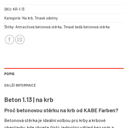
SKU:
KR-1-13
Kategorie:
Na krb
,
Tmavé odstíny
Štítky:
Antracitová betonová stěrka
,
Tmavě šedá betonová stěrka
POPIS
DALŠÍ INFORMACE
Beton 1.13 | na krb
Proč betonovou stěrku na krb od KABE Farben?
Betonová stěrka je ideální volbou pro krby a krbové
obestavby, kde chcete čistý, jednotný vzhled bez spár a