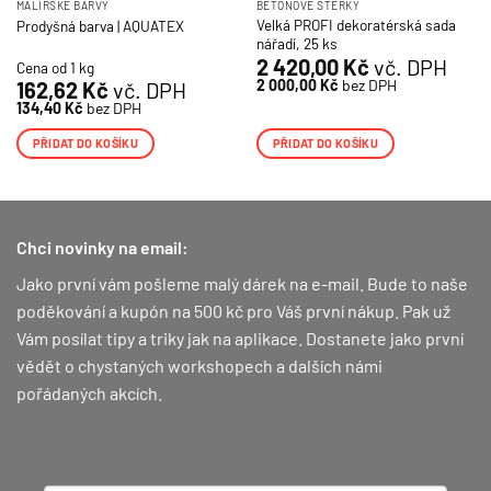
MALÍŘSKÉ BARVY
BETONOVÉ STĚRKY
Velká PROFI dekoratérská sada
Prodyšná barva | AQUATEX
nářadí, 25 ks
2 420,00
Kč
vč. DPH
Cena od 1 kg
2 000,00
Kč
bez DPH
162,62
Kč
vč. DPH
134,40
Kč
bez DPH
PŘIDAT DO KOŠÍKU
PŘIDAT DO KOŠÍKU
Chci novinky na email:
Jako první vám pošleme malý dárek na e-mail. Bude to naše
poděkování a kupón na 500 kč pro Váš první nákup.
Pak už
Vám posílat tipy a triky jak na aplikace. Dostanete jako první
vědět o chystaných workshopech a dalších námi
pořádaných akcích.