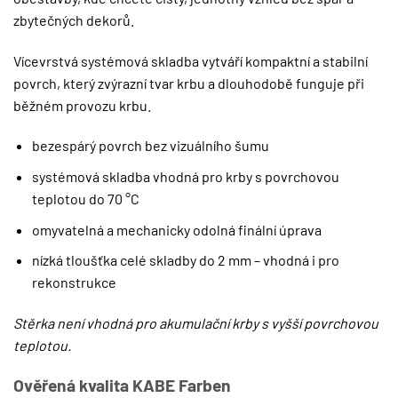
zbytečných dekorů.
Vícevrstvá systémová skladba vytváří kompaktní a stabilní
povrch, který zvýrazní tvar krbu a dlouhodobě funguje při
běžném provozu krbu.
bezespárý povrch bez vizuálního šumu
systémová skladba vhodná pro krby s povrchovou
teplotou do 70 °C
omyvatelná a mechanicky odolná finální úprava
nízká tloušťka celé skladby do 2 mm – vhodná i pro
rekonstrukce
Stěrka není vhodná pro akumulační krby s vyšší povrchovou
teplotou.
Ověřená kvalita KABE Farben