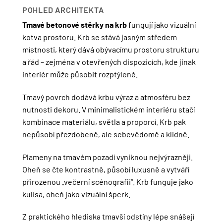
POHLED ARCHITEKTA
Tmavé betonové stěrky na krb
fungují jako vizuální
kotva prostoru. Krb se stává jasným středem
místnosti, který dává obývacímu prostoru strukturu
a řád – zejména v otevřených dispozicích, kde jinak
interiér může působit rozptýleně.
Tmavý povrch dodává krbu výraz a atmosféru bez
nutnosti dekoru. V minimalistickém interiéru stačí
kombinace materiálu, světla a proporcí. Krb pak
nepůsobí přezdobeně, ale sebevědomě a klidně.
Plameny na tmavém pozadí vyniknou nejvýrazněji.
Oheň se čte kontrastně, působí luxusně a vytváří
přirozenou „večerní scénografii“. Krb funguje jako
kulisa, oheň jako vizuální šperk.
Z praktického hlediska tmavší odstíny lépe snášejí