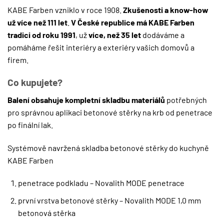
KABE Farben vzniklo v roce 1908.
Zkušenosti a know-how
už více než 111 let
.
V České republice má KABE Farben
tradici od roku 1991
, už
více, než 35 let
dodáváme a
pomáháme řešit interiéry a exteriéry vašich domovů a
firem.
Co kupujete?
Balení obsahuje kompletní skladbu materiálů
potřebných
pro správnou aplikaci betonové stěrky na krb od penetrace
po finální lak.
Systémově navržená skladba betonové stěrky do kuchyně
KABE Farben
penetrace podkladu – Novalith MODE penetrace
první vrstva betonové stěrky – Novalith MODE 1,0 mm
betonová stěrka