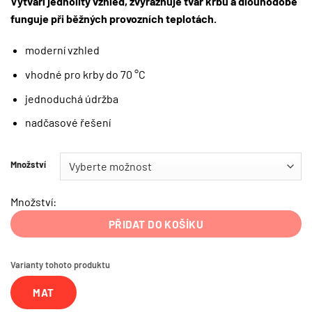
Vytváří jednolitý vzhled, zvýrazňuje tvar krbu a dlouhodobě
funguje při běžných provozních teplotách.
moderní vzhled
vhodné pro krby do 70 °C
jednoduchá údržba
nadčasové řešení
Množství
Množství:
PŘIDAT DO KOŠÍKU
Varianty tohoto produktu
MAT