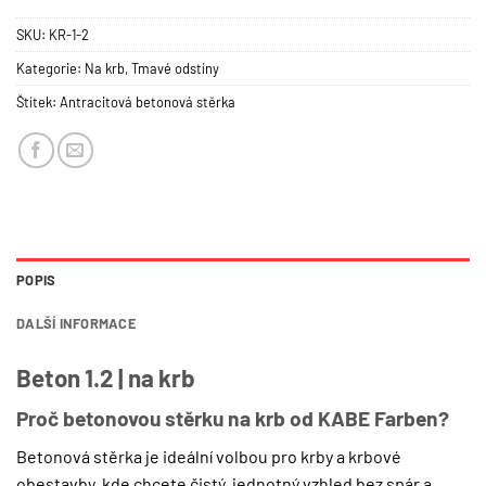
SKU:
KR-1-2
Kategorie:
Na krb
,
Tmavé odstíny
Štítek:
Antracitová betonová stěrka
POPIS
DALŠÍ INFORMACE
Beton 1.2 | na krb
Proč betonovou stěrku na krb od KABE Farben?
Betonová stěrka je ideální volbou pro krby a krbové
obestavby, kde chcete čistý, jednotný vzhled bez spár a