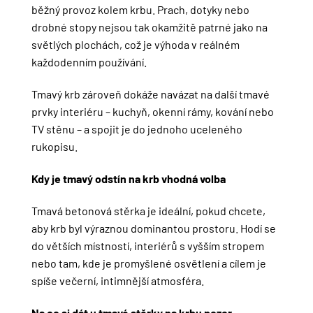
běžný provoz kolem krbu. Prach, dotyky nebo
drobné stopy nejsou tak okamžitě patrné jako na
světlých plochách, což je výhoda v reálném
každodenním používání.
Tmavý krb zároveň dokáže navázat na další tmavé
prvky interiéru – kuchyň, okenní rámy, kování nebo
TV stěnu – a spojit je do jednoho uceleného
rukopisu.
Kdy je tmavý odstín na krb vhodná volba
Tmavá betonová stěrka je ideální, pokud chcete,
aby krb byl výraznou dominantou prostoru. Hodí se
do větších místností, interiérů s vyšším stropem
nebo tam, kde je promyšlené osvětlení a cílem je
spíše večerní, intimnější atmosféra.
Na co si dát u tmavé stěrky na krbu pozor