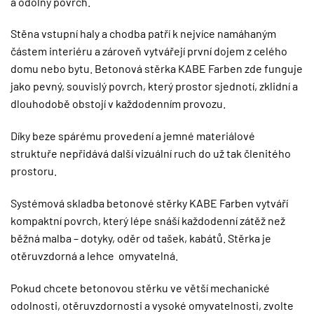
a odolný povrch.
Stěna vstupní haly a chodba patří k nejvíce namáhaným
částem interiéru a zároveň vytvářejí první dojem z celého
domu nebo bytu. Betonová stěrka KABE Farben zde funguje
jako pevný, souvislý povrch, který prostor sjednotí, zklidní a
dlouhodobě obstojí v každodenním provozu.
Díky beze spárému provedení a jemné materiálové
struktuře nepřidává další vizuální ruch do už tak členitého
prostoru.
Systémová skladba betonové stěrky KABE Farben vytváří
kompaktní povrch, který lépe snáší každodenní zátěž než
běžná malba – dotyky, oděr od tašek, kabátů. Stěrka je
otěruvzdorná a lehce omyvatelná.
Pokud chcete betonovou stěrku ve větší mechanické
odolnosti, otěruvzdornosti a vysoké omyvatelnosti, zvolte