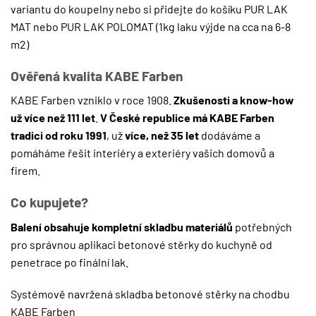
variantu do koupelny nebo si přidejte do košíku
PUR LAK
MAT
nebo
PUR LAK POLOMAT
(1kg laku výjde na cca na 6-8
m2)
Ověřená kvalita KABE Farben
KABE Farben vzniklo v roce 1908.
Zkušenosti a know-how
už více než 111 let
.
V České republice má KABE Farben
tradici od roku 1991
, už
více, než 35 let
dodáváme a
pomáháme řešit interiéry a exteriéry vašich domovů a
firem.
Co kupujete?
Balení obsahuje kompletní skladbu materiálů
potřebných
pro správnou aplikaci betonové stěrky do kuchyně od
penetrace po finální lak.
Systémově navržená skladba betonové stěrky na chodbu
KABE Farben