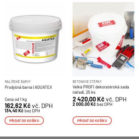
MALÍŘSKÉ BARVY
BETONOVÉ STĚRKY
Velká PROFI dekoratérská sada
Prodyšná barva | AQUATEX
nářadí, 25 ks
2 420,00
Kč
vč. DPH
Cena od 1 kg
2 000,00
Kč
bez DPH
162,62
Kč
vč. DPH
134,40
Kč
bez DPH
PŘIDAT DO KOŠÍKU
PŘIDAT DO KOŠÍKU