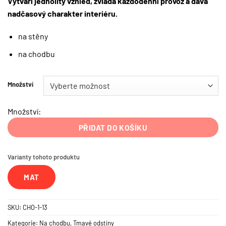
Vytváří jednolitý vzhled, zvládá každodenní provoz a dává
nadčasový charakter interiéru.
na stěny
na chodbu
Množství
Množství:
PŘIDAT DO KOŠÍKU
Varianty tohoto produktu
MAT
SKU:
CHO-1-13
Kategorie:
Na chodbu
,
Tmavé odstíny