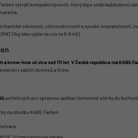
ben vytváří kompaktní povrch, který lépe snáší každodenní zátě
yvatelná.
hanické odolnosti, otěruvzdornosti a vysoké omyvatelnosti, zvo
LOMAT
(1kg laku výjde na cca na 6-8 m2)
ben
i a know-how už více než 111 let
.
V České republice má KABE Far
exteriéry vašich domovů a firem.
lů
potřebných pro správnou aplikaci betonové stěrky do kuchyně 
rky na chodbu KABE Farben
netrace
h MODE 1,0 mm betonová stěrka