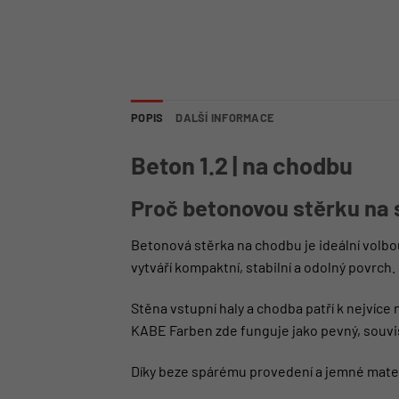
POPIS
DALŠÍ INFORMACE
Beton 1.2 | na chodbu
Proč betonovou stěrku na
Betonová stěrka na chodbu je ideální volb
vytváří kompaktní, stabilní a odolný povrch.
Stěna vstupní haly a chodba patří k nejvíc
KABE Farben zde funguje jako pevný, souvis
Díky beze spárému provedení a jemné materi