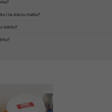
ěrka?
ku i na starou malbu?
u stěrku?
ěrku?