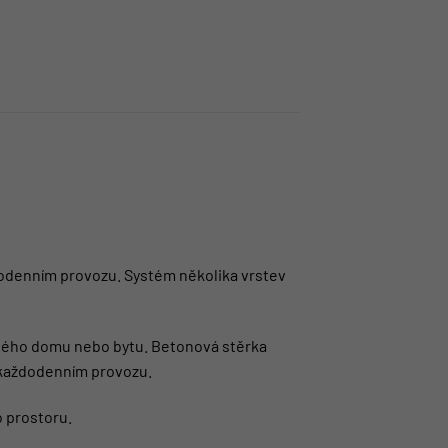
dodenním provozu. Systém několika vrstev
celého domu nebo bytu. Betonová stěrka
v každodenním provozu.
o prostoru.