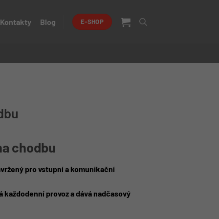
Kontakty
Blog
E-SHOP
odbu
na chodbu
vržený pro vstupní a komunikační
ádá každodenní provoz a dává nadčasový