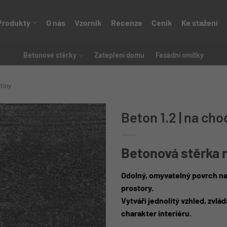
Produkty
O nás
Vzorník
Recenze
Ceník
Ke stažení
Betonové stěrky
Zateplení domu
Fasádní omítky
tíny
Beton 1.2 | na ch
Betonová stěrka 
Odolný, omyvatelný povrch na
prostory.
Vytváří jednolitý vzhled, zvl
charakter interiéru.