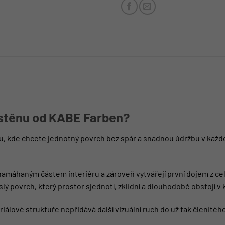
 stěnu od KABE Farben?
ou, kde chcete jednotný povrch bez spár a snadnou údržbu v kaž
e namáhaným částem interiéru a zároveň vytvářejí první dojem z 
lý povrch, který prostor sjednotí, zklidní a dlouhodobě obstojí 
álové struktuře nepřidává další vizuální ruch do už tak členitéh