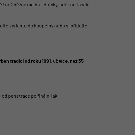
ž než běžná malba – dotyky, oděr od tašek,
lte variantu do koupelny nebo si přidejte
ben tradici od roku 1991
, už
více, než 35
od penetrace po finální lak.