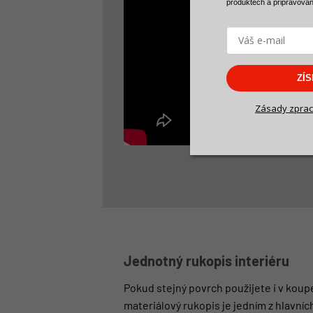
produktech a
připravova
ZÍ
Zásady zprac
Jednotný rukopis interiéru
Pokud stejný povrch použijete i v koup
materiálový rukopis je jedním z hlavníc