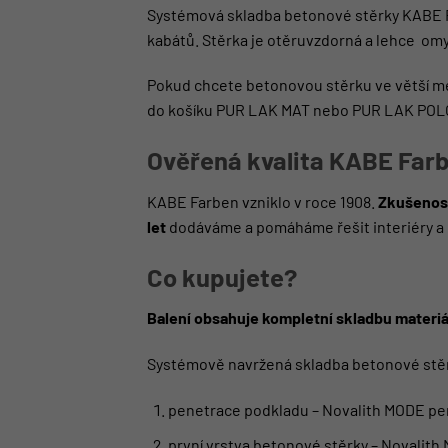
Systémová skladba betonové stěrky KABE Far
kabátů. Stěrka je otěruvzdorná a lehce om
Pokud chcete betonovou stěrku ve větší mec
do košíku
PUR LAK MAT
nebo
PUR LAK PO
Ověřená kvalita KABE Far
KABE Farben vzniklo v roce 1908.
Zkušenost
let
dodáváme a pomáháme řešit interiéry a 
Co kupujete?
Balení obsahuje kompletní skladbu materiá
Systémově navržená skladba betonové stě
penetrace podkladu – Novalith MODE pe
první vrstva betonové stěrky – Novalit