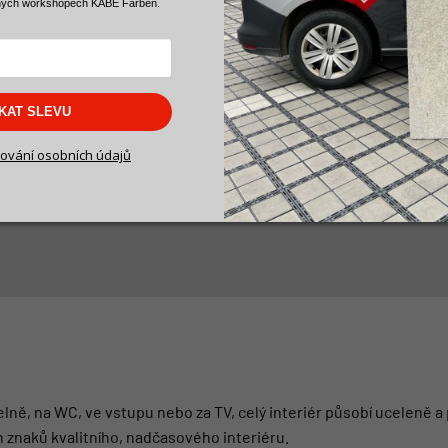
ných workshopech KABE Farben.
SKAT SLEVU
ování osobních údajů
elně, na WC, ve vstupu nebo za TV, celý interiér působí uceleně 
h znaků kvalitního, nadčasového interiéru.