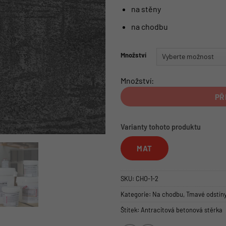
na stěny
na chodbu
Množství
Množství:
PŘ
Varianty tohoto produktu
MAT
SKU:
CHO-1-2
Kategorie:
Na chodbu
,
Tmavé odstín
Štítek:
Antracitová betonová stěrka