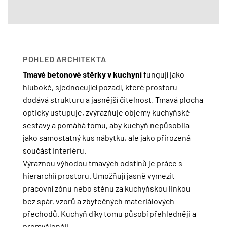
POHLED ARCHITEKTA
Tmavé betonové stěrky v kuchyni
fungují jako
hluboké, sjednocující pozadí, které prostoru
dodává strukturu a jasnější čitelnost. Tmavá plocha
opticky ustupuje, zvýrazňuje objemy kuchyňské
sestavy a pomáhá tomu, aby kuchyň nepůsobila
jako samostatný kus nábytku, ale jako přirozená
součást interiéru.
Výraznou výhodou tmavých odstínů je práce s
hierarchií prostoru. Umožňují jasně vymezit
pracovní zónu nebo stěnu za kuchyňskou linkou
bez spár, vzorů a zbytečných materiálových
přechodů. Kuchyň díky tomu působí přehledněji a
promyšleněji.