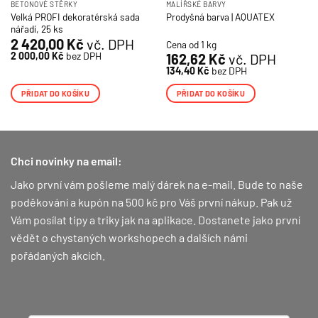
BETONOVÉ STĚRKY
MALÍŘSKÉ BARVY
Velká PROFI dekoratérská sada
Prodyšná barva | AQUATEX
nářadí, 25 ks
2 420,00
Kč
vč. DPH
Cena od 1 kg
2 000,00
Kč
bez DPH
162,62
Kč
vč. DPH
134,40
Kč
bez DPH
PŘIDAT DO KOŠÍKU
PŘIDAT DO KOŠÍKU
Chci novinky na email:
Jako první vám pošleme malý dárek na e-mail. Bude to naše
poděkování a kupón na 500 kč pro Váš první nákup.
Pak už
Vám posílat tipy a triky jak na aplikace. Dostanete jako první
vědět o chystaných workshopech a dalších námi
pořádaných akcích.