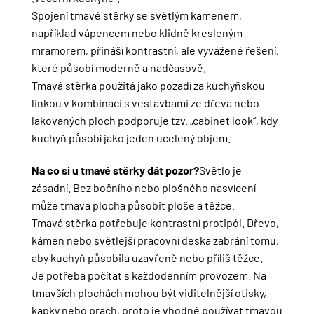
Spojení tmavé stěrky se světlým kamenem,
například vápencem nebo klidně kresleným
mramorem, přináší kontrastní, ale vyvážené řešení,
které působí moderně a nadčasově.
Tmavá stěrka použitá jako pozadí za kuchyňskou
linkou v kombinaci s vestavbami ze dřeva nebo
lakovaných ploch podporuje tzv. „cabinet look“, kdy
kuchyň působí jako jeden ucelený objem.
Na co si u tmavé stěrky dát pozor?
Světlo je
zásadní. Bez bočního nebo plošného nasvícení
může tmavá plocha působit ploše a těžce.
Tmavá stěrka potřebuje kontrastní protipól. Dřevo,
kámen nebo světlejší pracovní deska zabrání tomu,
aby kuchyň působila uzavřeně nebo příliš těžce.
Je potřeba počítat s každodenním provozem. Na
tmavších plochách mohou být viditelnější otisky,
kapky nebo prach, proto je vhodné používat tmavou