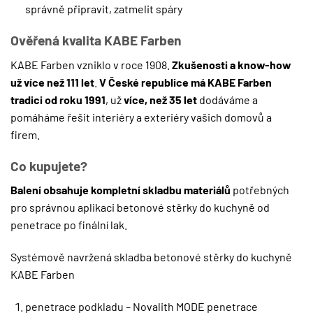
správně připravit, zatmelit spáry
Ověřená kvalita KABE Farben
KABE Farben vzniklo v roce 1908.
Zkušenosti a know-how
už více než 111 let
.
V České republice má KABE Farben
tradici od roku 1991
, už
více, než 35 let
dodáváme a
pomáháme řešit interiéry a exteriéry vašich domovů a
firem.
Co kupujete?
Balení obsahuje kompletní skladbu materiálů
potřebných
pro správnou aplikaci betonové stěrky do kuchyně od
penetrace po finální lak.
Systémově navržená skladba betonové stěrky do kuchyně
KABE Farben
penetrace podkladu – Novalith MODE penetrace