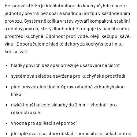
Betonová stěrka je ideální volbou do kuchyně, kde chcete
jednotný povrch bez spár a snadnou údržbu v každodenním
provozu. Systém několika vrstev vytváří kompaktní, stabilní
a odolný povrch, který dlouhodobě funguje i v namáhaném
prostředí kuchyně. Odolnost proti vodě, oleji, kečupu, kávě,
vínu.
Doporučujeme hladké dekory za kuchyňskou linku
,
kde se vaří.
hladký povrch bez spar omezuje usazování nečistot
systémová skladba navržená pro kuchyňské prostředí
plně omyvatelná finální úprava vhodná za kuchyňskou
linku
nízká tloušťka celé skladby do 2 mm – vhodná i pro
rekonstrukce
vhodná pro aplikaci svépomocí
jde aplikovat i na starý obklad – nemusíte jej sekat, nutné