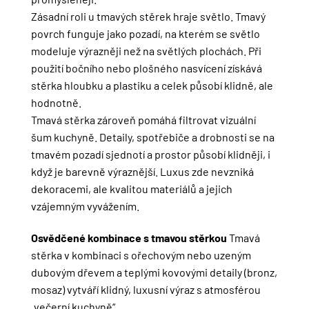
Zásadní roli u tmavých stěrek hraje světlo. Tmavý
povrch funguje jako pozadí, na kterém se světlo
modeluje výrazněji než na světlých plochách. Při
použití bočního nebo plošného nasvícení získává
stěrka hloubku a plastiku a celek působí klidně, ale
hodnotně.
Tmavá stěrka zároveň pomáhá filtrovat vizuální
šum kuchyně. Detaily, spotřebiče a drobnosti se na
tmavém pozadí sjednotí a prostor působí klidněji, i
když je barevně výraznější. Luxus zde nevzniká
dekoracemi, ale kvalitou materiálů a jejich
vzájemným vyvážením.
Osvědčené kombinace s tmavou stěrkou
Tmavá
stěrka v kombinaci s ořechovým nebo uzeným
dubovým dřevem a teplými kovovými detaily (bronz,
mosaz) vytváří klidný, luxusní výraz s atmosférou
„večerní kuchyně“.