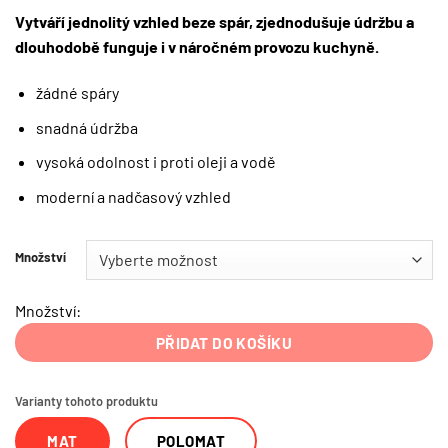
Vytváří jednolitý vzhled beze spár, zjednodušuje údržbu a
dlouhodobě funguje i v náročném provozu kuchyně.
žádné spáry
snadná údržba
vysoká odolnost i proti oleji a vodě
moderní a nadčasový vzhled
Množství
Množství:
PŘIDAT DO KOŠÍKU
Varianty tohoto produktu
MAT
POLOMAT