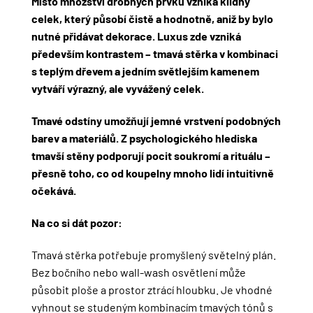
Místo množství drobných prvků vzniká klidný
celek, který působí čistě a hodnotně, aniž by bylo
nutné přidávat dekorace. Luxus zde vzniká
především kontrastem – tmavá stěrka v kombinaci
s teplým dřevem a jedním světlejším kamenem
vytváří výrazný, ale vyvážený celek.
Tmavé odstíny umožňují jemné vrstvení podobných
barev a materiálů. Z psychologického hlediska
tmavší stěny podporují pocit soukromí a rituálu –
přesně toho, co od koupelny mnoho lidí intuitivně
očekává.
Na co si dát pozor:
Tmavá stěrka potřebuje promyšlený světelný plán.
Bez bočního nebo wall-wash osvětlení může
působit ploše a prostor ztrácí hloubku. Je vhodné
vyhnout se studeným kombinacím tmavých tónů s