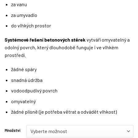
za vanu
za umyvadlo
do vlhkých prostor
Systémové řešení betonových stěrek
vytváří omyvatelný a
odolný povrch, který dlouhodobě funguje i ve vlhkém
prostředí.
žádné spáry
snadná údržba
vodoodpudivý povrch
omyvatelný
žádné plísně (je potřeba větrat a odvádět vlhkost)
Množství