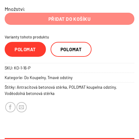
Množství:
PŘIDAT DO KOŠÍKU
Varianty tohoto produktu
POLOMAT
POLOMAT
SKU:
KO-1-16-P
Kategorie:
Do Koupelny
,
Tmavé odstíny
Štítky:
Antracitová betonová stěrka
,
POLOMAT koupelna odstíny
,
Voděodolná betonová stěrka