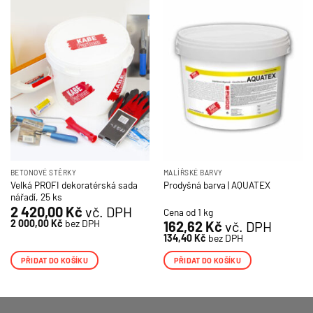
BETONOVÉ STĚRKY
MALÍŘSKÉ BARVY
Velká PROFI dekoratérská sada
Prodyšná barva | AQUATEX
nářadí, 25 ks
2 420,00
Kč
vč. DPH
Cena od 1 kg
2 000,00
Kč
bez DPH
162,62
Kč
vč. DPH
134,40
Kč
bez DPH
PŘIDAT DO KOŠÍKU
PŘIDAT DO KOŠÍKU