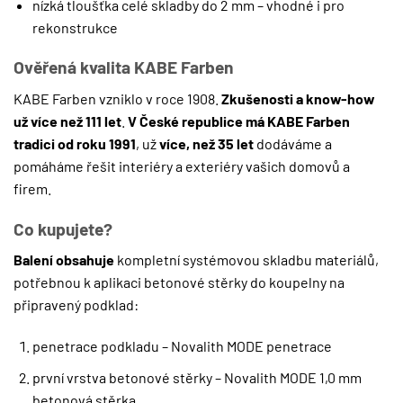
nízká tloušťka celé skladby do 2 mm – vhodné i pro
rekonstrukce
Ověřená kvalita KABE Farben
KABE Farben vzniklo v roce 1908.
Zkušenosti a know-how
už více než 111 let
.
V České republice má KABE Farben
tradici od roku 1991
, už
více, než 35 let
dodáváme a
pomáháme řešit interiéry a exteriéry vašich domovů a
firem.
Co kupujete?
Balení obsahuje
kompletní systémovou skladbu materiálů,
potřebnou k aplikaci betonové stěrky do koupelny na
připravený podklad:
penetrace podkladu – Novalith MODE penetrace
první vrstva betonové stěrky – Novalith MODE 1,0 mm
betonová stěrka