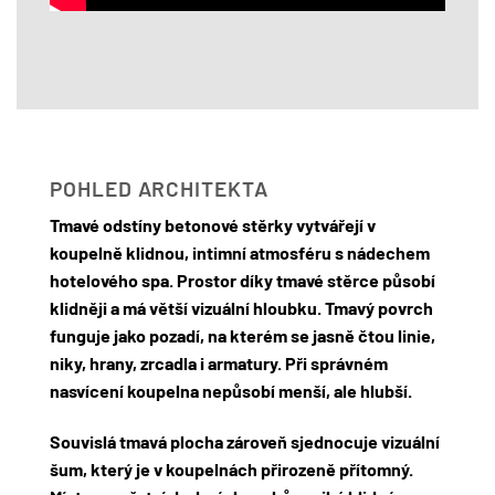
POHLED ARCHITEKTA
Tmavé odstíny betonové stěrky vytvářejí v
koupelně klidnou, intimní atmosféru s nádechem
hotelového spa. Prostor díky tmavé stěrce působí
klidněji a má větší vizuální hloubku. Tmavý povrch
funguje jako pozadí, na kterém se jasně čtou linie,
niky, hrany, zrcadla i armatury. Při správném
nasvícení koupelna nepůsobí menší, ale hlubší.
Souvislá tmavá plocha zároveň sjednocuje vizuální
šum, který je v koupelnách přirozeně přítomný.