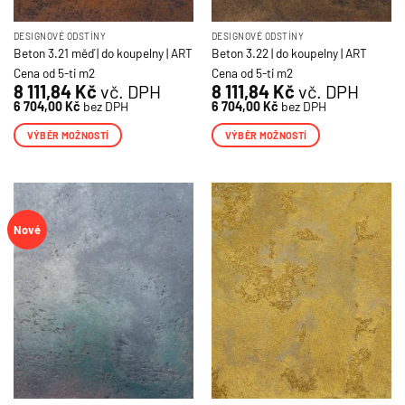
DESIGNOVÉ ODSTÍNY
DESIGNOVÉ ODSTÍNY
Beton 3.21 měď | do koupelny | ART
Beton 3.22 | do koupelny | ART
Cena od 5-ti m2
Cena od 5-ti m2
8 111,84
Kč
vč. DPH
8 111,84
Kč
vč. DPH
6 704,00
Kč
bez DPH
6 704,00
Kč
bez DPH
VÝBĚR MOŽNOSTÍ
VÝBĚR MOŽNOSTÍ
Tento
Tento
produkt
produkt
má
má
více
více
Nové
variant.
variant.
Možnosti
Možnosti
lze
lze
vybrat
vybrat
na
na
stránce
stránce
produktu
produktu