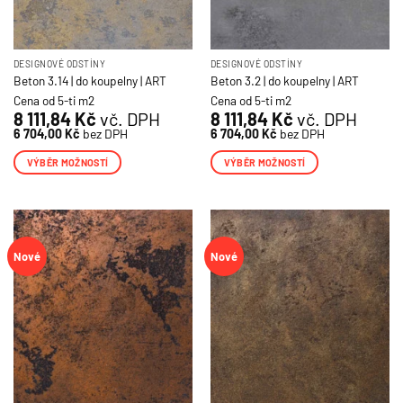
DESIGNOVÉ ODSTÍNY
DESIGNOVÉ ODSTÍNY
Beton 3.14 | do koupelny | ART
Beton 3.2 | do koupelny | ART
Cena od 5-ti m2
Cena od 5-ti m2
8 111,84
Kč
vč. DPH
8 111,84
Kč
vč. DPH
6 704,00
Kč
bez DPH
6 704,00
Kč
bez DPH
VÝBĚR MOŽNOSTÍ
VÝBĚR MOŽNOSTÍ
Tento
Tento
produkt
produkt
má
má
více
více
Nové
Nové
variant.
variant.
Možnosti
Možnosti
lze
lze
vybrat
vybrat
na
na
stránce
stránce
produktu
produktu