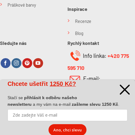
Práškové barvy
Inspirace
Recenze
Blog
Sledujte nás
Rychlý kontakt
Info linka:
+420 775
595 710
E-mail:
Chcete ušetřit
1250 Kč?
O společnosti
info@kabefarben.cz
O nás
Stačí se
přihlásit k odběru našeho
newsletteru
a my vám na e-mail
zašleme slevu 1250 Kč
.
Kontakt
Ano, chci slevu