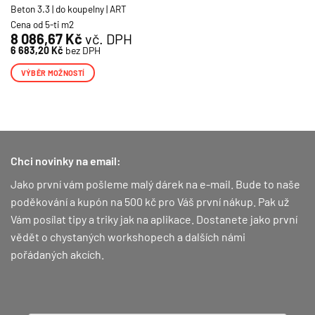
Beton 3.3 | do koupelny | ART
Cena od 5-ti m2
8 086,67
Kč
vč. DPH
6 683,20
Kč
bez DPH
VÝBĚR MOŽNOSTÍ
Tento
produkt
má
více
variant.
Chci novinky na email:
Možnosti
lze
Jako první vám pošleme malý dárek na e-mail. Bude to naše
vybrat
poděkování a kupón na 500 kč pro Váš první nákup.
Pak už
na
Vám posílat tipy a triky jak na aplikace. Dostanete jako první
stránce
vědět o chystaných workshopech a dalších námi
produktu
pořádaných akcích.