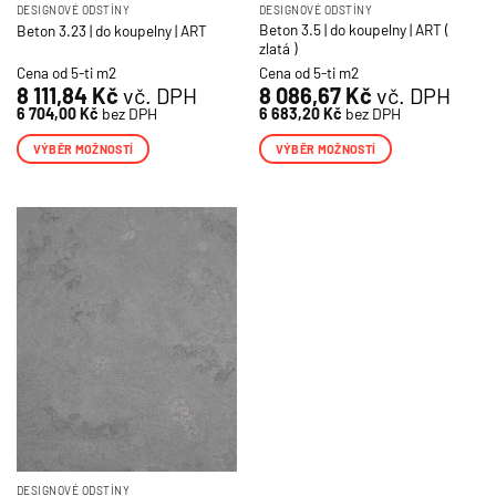
DESIGNOVÉ ODSTÍNY
DESIGNOVÉ ODSTÍNY
Beton 3.5 | do koupelny | ART (
Beton 3.23 | do koupelny | ART
zlatá )
Cena od 5-ti m2
Cena od 5-ti m2
8 111,84
Kč
vč. DPH
8 086,67
Kč
vč. DPH
6 704,00
Kč
bez DPH
6 683,20
Kč
bez DPH
VÝBĚR MOŽNOSTÍ
VÝBĚR MOŽNOSTÍ
Tento
Tento
produkt
produkt
má
má
více
více
variant.
variant.
Možnosti
Možnosti
lze
lze
vybrat
vybrat
na
na
stránce
stránce
produktu
produktu
DESIGNOVÉ ODSTÍNY