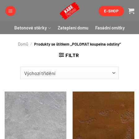
Přeskočit
E-SHOP
na
obsah
Betonové stěrky
Zateplení domu
Fasádní omítky
Domů
/
Produkty se štítkem „POLOMAT koupelna odstíny“
FILTR