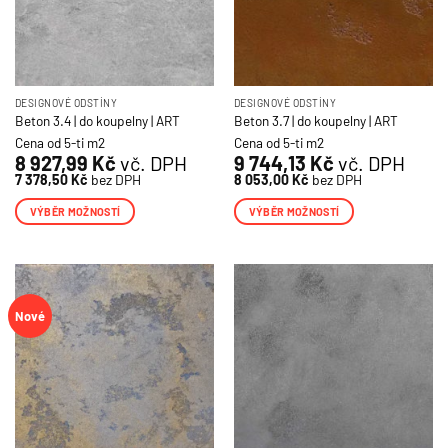
DESIGNOVÉ ODSTÍNY
DESIGNOVÉ ODSTÍNY
Beton 3.4 | do koupelny | ART
Beton 3.7 | do koupelny | ART
Cena od 5-ti m2
Cena od 5-ti m2
8 927,99
Kč
vč. DPH
9 744,13
Kč
vč. DPH
7 378,50
Kč
bez DPH
8 053,00
Kč
bez DPH
VÝBĚR MOŽNOSTÍ
VÝBĚR MOŽNOSTÍ
Tento
Tento
produkt
produkt
má
má
více
více
Nové
variant.
variant.
Možnosti
Možnosti
lze
lze
vybrat
vybrat
na
na
stránce
stránce
produktu
produktu