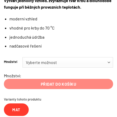
Vytváří jednolitý vzhled, zvýrazňuje tvar krbu a dlouhodobě
funguje při běžných provozních teplotách.
moderní vzhled
vhodné pro krby do 70 °C
jednoduchá údržba
nadčasové řešení
Množství
Množství:
PŘIDAT DO KOŠÍKU
Varianty tohoto produktu
MAT