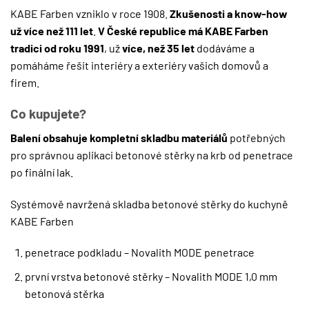
KABE Farben vzniklo v roce 1908.
Zkušenosti a know-how
už více než 111 let
.
V České republice má KABE Farben
tradici od roku 1991
, už
více, než 35 let
dodáváme a
pomáháme řešit interiéry a exteriéry vašich domovů a
firem.
Co kupujete?
Balení obsahuje kompletní skladbu materiálů
potřebných
pro správnou aplikaci betonové stěrky na krb od penetrace
po finální lak.
Systémově navržená skladba betonové stěrky do kuchyně
KABE Farben
penetrace podkladu – Novalith MODE penetrace
první vrstva betonové stěrky – Novalith MODE 1,0 mm
betonová stěrka