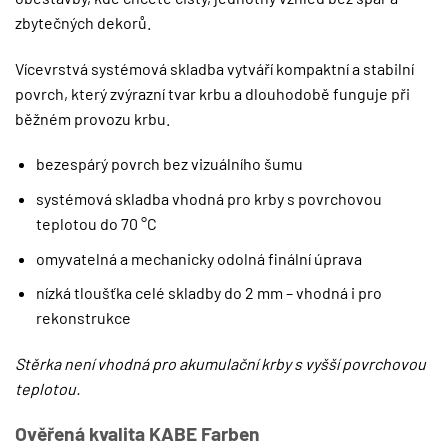
zbytečných dekorů.
Vícevrstvá systémová skladba vytváří kompaktní a stabilní
povrch, který zvýrazní tvar krbu a dlouhodobě funguje při
běžném provozu krbu.
bezespárý povrch bez vizuálního šumu
systémová skladba vhodná pro krby s povrchovou
teplotou do 70 °C
omyvatelná a mechanicky odolná finální úprava
nízká tloušťka celé skladby do 2 mm – vhodná i pro
rekonstrukce
Stěrka není vhodná pro akumulační krby s vyšší povrchovou
teplotou.
Ověřená kvalita KABE Farben