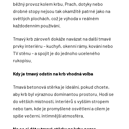
běžný provoz kolem krbu. Prach, dotyky nebo
drobné stopy nejsou tak okamžitě patrné jako na
světlých plochách, což je výhoda v reálném
každodenním používání.
Tmavý krb zároveň dokáže navázat na další tmavé
prvky interiéru – kuchyň, okenní rámy, kování nebo
TV stěnu – a spojit je do jednoho uceleného
rukopisu.
Kdy je tmavý odstín na krb vhodná volba
Tmavá betonová stěrka je ideální, pokud chcete,
aby krb byl výraznou dominantou prostoru. Hodí se
do větších místností, interiérů s vyšším stropem
nebo tam, kde je promyšlené osvětlení a cílem je
spíše večerní, intimnější atmosféra.
Na co si dát u tmavé stěrky na krbu pozor