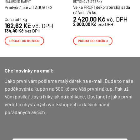
MALÍŘSKÉ BARVY
BETONOVÉ STĚRKY
Velká PROFI dekoratérská sada
Prodyšná barva | AQUATEX
nářadí, 25 ks
2 420,00
Kč
vč. DPH
Cena od 1 kg
2 000,00
Kč
bez DPH
162,62
Kč
vč. DPH
134,40
Kč
bez DPH
PŘIDAT DO KOŠÍKU
PŘIDAT DO KOŠÍKU
Chci novinky na email:
Jako první vám pošleme malý dárek na e-mail. Bude to naše
poděkování a kupón na 500 kč pro Váš první nákup.
Pak už
Vám posílat tipy a triky jak na aplikace. Dostanete jako první
vědět o chystaných workshopech a dalších námi
pořádaných akcích.