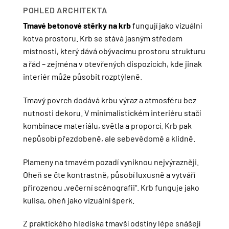
POHLED ARCHITEKTA
Tmavé betonové stěrky na krb
fungují jako vizuální
kotva prostoru. Krb se stává jasným středem
místnosti, který dává obývacímu prostoru strukturu
a řád – zejména v otevřených dispozicích, kde jinak
interiér může působit rozptýleně.
Tmavý povrch dodává krbu výraz a atmosféru bez
nutnosti dekoru. V minimalistickém interiéru stačí
kombinace materiálu, světla a proporcí. Krb pak
nepůsobí přezdobeně, ale sebevědomě a klidně.
Plameny na tmavém pozadí vyniknou nejvýrazněji.
Oheň se čte kontrastně, působí luxusně a vytváří
přirozenou „večerní scénografii“. Krb funguje jako
kulisa, oheň jako vizuální šperk.
Z praktického hlediska tmavší odstíny lépe snášejí