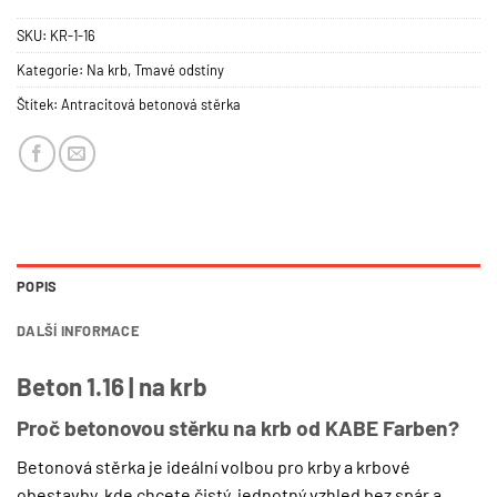
SKU:
KR-1-16
Kategorie:
Na krb
,
Tmavé odstíny
Štítek:
Antracitová betonová stěrka
POPIS
DALŠÍ INFORMACE
Beton 1.16 | na krb
Proč betonovou stěrku na krb od KABE Farben?
Betonová stěrka je ideální volbou pro krby a krbové
obestavby, kde chcete čistý, jednotný vzhled bez spár a