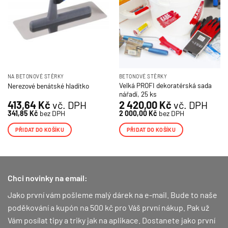
NA BETONOVÉ STĚRKY
BETONOVÉ STĚRKY
Velká PROFI dekoratérská sada
Nerezové benátské hladítko
nářadí, 25 ks
413,64
Kč
vč. DPH
2 420,00
Kč
vč. DPH
341,85
Kč
bez DPH
2 000,00
Kč
bez DPH
PŘIDAT DO KOŠÍKU
PŘIDAT DO KOŠÍKU
Chci novinky na email:
Jako první vám pošleme malý dárek na e-mail. Bude to naše
poděkování a kupón na 500 kč pro Váš první nákup.
Pak už
Vám posílat tipy a triky jak na aplikace. Dostanete jako první