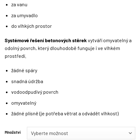
za vanu
za umyvadlo
do vlhkých prostor
Systémové řešení betonových stěrek
vytváří omyvatelný a
odolný povrch, který dlouhodobě funguje i ve vlhkém
prostředí.
žádné spáry
snadná údržba
vodoodpudivý povrch
omyvatelný
žádné plísně (je potřeba větrat a odvádět vlhkost)
Množství