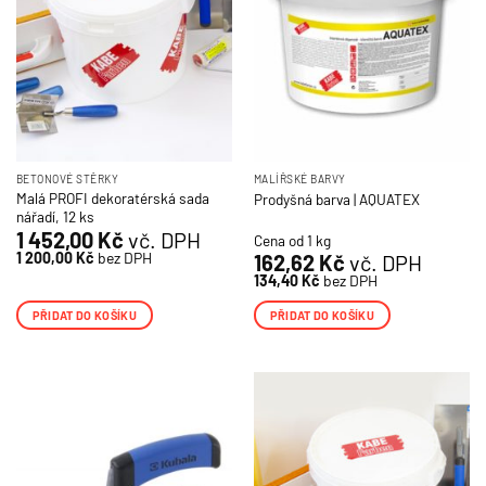
BETONOVÉ STĚRKY
MALÍŘSKÉ BARVY
Malá PROFI dekoratérská sada
Prodyšná barva | AQUATEX
nářadí, 12 ks
1 452,00
Kč
vč. DPH
Cena od 1 kg
1 200,00
Kč
bez DPH
162,62
Kč
vč. DPH
134,40
Kč
bez DPH
PŘIDAT DO KOŠÍKU
PŘIDAT DO KOŠÍKU