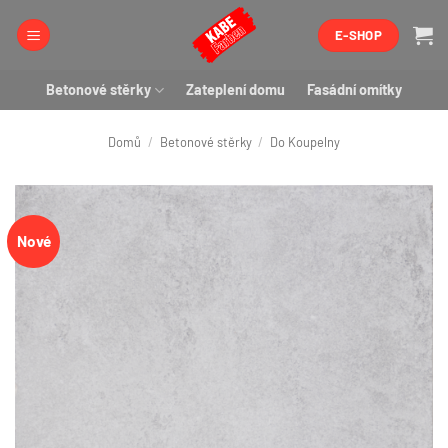
Přeskočit
E-SHOP
na
obsah
Betonové stěrky
Zateplení domu
Fasádní omítky
Domů
/
Betonové stěrky
/
Do Koupelny
Nové