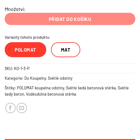
Množství:
PŘIDAT DO KOŠÍKU
Varianty tohoto produktu
POLOMAT
MAT
SKU:
KO-1-3-P
Kategorie:
Do Koupelny
,
Světlé odstíny
Štítky:
POLOMAT koupelna odstíny
,
Světle šedá betonová stěrka
,
Světle
šedý beton
,
Voděodolná betonová stěrka