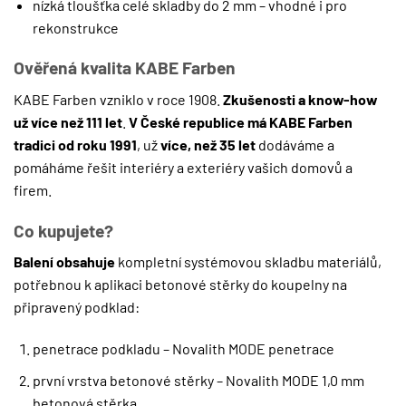
nízká tloušťka celé skladby do 2 mm – vhodné i pro
rekonstrukce
Ověřená kvalita KABE Farben
KABE Farben vzniklo v roce 1908.
Zkušenosti a know-how
už více než 111 let
.
V České republice má KABE Farben
tradici od roku 1991
, už
více, než 35 let
dodáváme a
pomáháme řešit interiéry a exteriéry vašich domovů a
firem.
Co kupujete?
Balení obsahuje
kompletní systémovou skladbu materiálů,
potřebnou k aplikaci betonové stěrky do koupelny na
připravený podklad:
penetrace podkladu – Novalith MODE penetrace
první vrstva betonové stěrky – Novalith MODE 1,0 mm
betonová stěrka