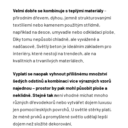
Velmi dobře se kombinuje s teplými materiály
–
přírodním dřevem, dýhou, jemně strukturovanými
textiliemi nebo kamenem použitým střídmě,
například na desce, umyvadle nebo odkládací ploše.
Díky tomu nepůsobí chladně, ale vyváženě a
nadčasově. Světlý beton je ideálním základem pro
interiéry, které nestojí na trendech, ale na
kvalitních a trvanlivých materiálech.
Vyplatí se naopak vyhnout přílišnému množství
šedých odstínů a kombinaci více výrazných vzorů
najednou – prostor by pak mohl působit ploše a
neklidně. Stejně tak n
ení vhodné míchat mnoho
různých dřevodekorů nebo vytvářet dojem luxusu
jen pomocí lesklých povrchů. U světlé stěrky platí,
že méně prvků a promyšlené světlo udělají lepší
dojem než složité dekorování.