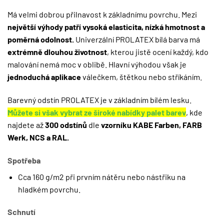
Má velmi dobrou přilnavost k základnímu povrchu. Mezi
největší výhody patří vysoká elasticita, nízká hmotnost a
poměrná odolnost.
Univerzální PROLATEX bílá barva má
extrémně dlouhou životnost
, kterou jistě ocení každý, kdo
malování nemá moc v oblibě. Hlavní výhodou však je
jednoduchá aplikace
válečkem, štětkou nebo stříkáním.
Barevný odstín PROLATEX je v základním bílém lesku.
Můžete si však vybrat ze široké nabídky palet barev
, kde
najdete až
300 odstínů
dle
vzorníku KABE Farben, FARB
Werk, NCS a RAL
.
Spotřeba
Cca 160 g/m2 při prvním nátěru nebo nástřiku na
hladkém povrchu.
Schnutí