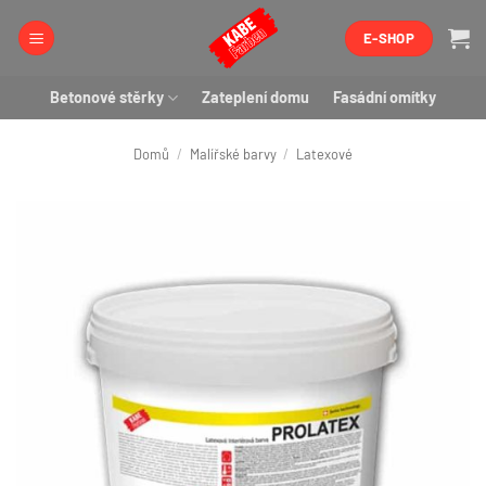
Přeskočit
E-SHOP
na
obsah
Betonové stěrky
Zateplení domu
Fasádní omítky
Domů
/
Malířské barvy
/
Latexové