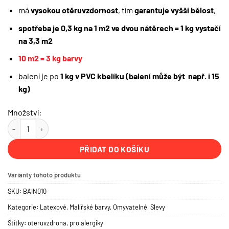
má
vysokou otěruvzdornost
, tím
garantuje vyšší bělost
,
spotřeba je 0,3 kg na 1 m2
ve dvou nátěrech = 1 kg vystačí
na 3,3 m2
10 m2 = 3 kg barvy
balení je po
1 kg v PVC kbelíku (balení může být např. i 15
kg)
Množství:
Latexová barva | PROLATEX množství
PŘIDAT DO KOŠÍKU
Varianty tohoto produktu
SKU:
BAIN010
Kategorie:
Latexové
,
Malířské barvy
,
Omyvatelné
,
Slevy
Štítky:
oteruvzdrona
,
pro alergiky