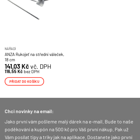
NÁŘADÍ
ANZA Rukojeť na střední váleček,
18 cm
141,03
Kč
vč. DPH
116,55
Kč
bez DPH
PŘIDAT DO KOŠÍKU
Chci novinky na email:
Jako první vám pošleme malý dárek na e-mail. Bude to naše
poděkování a kupón na 500 kč pro Váš první nákup.
Pak už
Vám posílat tipy a triky jak na aplikace. Dostanete jako první