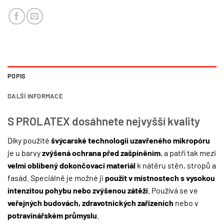
POPIS
DALŠÍ INFORMACE
S PROLATEX dosáhnete nejvyšší kvality
Díky použité
švýcarské technologii uzavřeného mikropóru
je u barvy
zvýšená ochrana před zašpiněním
, a patří tak mezi
velmi oblíbený dokončovací materiál
k nátěru stěn, stropů a
fasád. Speciálně je možné ji
použít
v místnostech s vysokou
intenzitou pohybu nebo zvýšenou zátěží
. Používá se ve
veřejných budovách, zdravotnických zařízeních
nebo v
potravinářském průmyslu
.