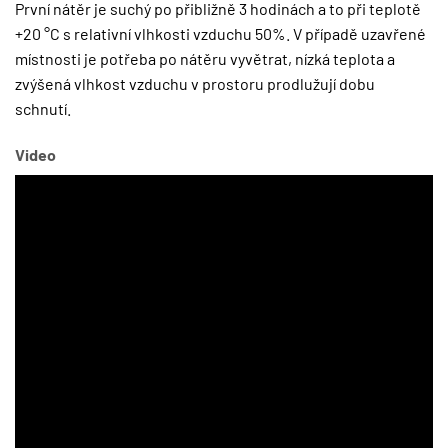
První nátěr je suchý po přibližně 3 hodinách a to při teplotě
+20 °C s relativní vlhkosti vzduchu 50%. V případě uzavřené
místnosti je potřeba po nátěru vyvětrat, nízká teplota a
zvýšená vlhkost vzduchu v prostoru prodlužují dobu
schnutí.
Video