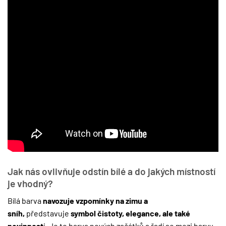
Jak nás ovlivňuje odstín bílé a do jakých místností
je vhodný?
Bílá barva
navozuje vzpomínky na zimu a
sníh,
představuje
symbol čistoty, elegance, ale také
nevinnost
i. Je to barva nových začátků a řadí se mezi barvy