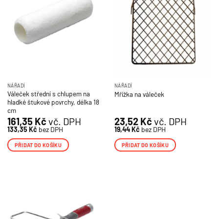
NÁŘADÍ
NÁŘADÍ
Váleček střední s chlupem na
Mřížka na váleček
hladké štukové povrchy, délka 18
cm
161,35
Kč
vč. DPH
23,52
Kč
vč. DPH
133,35
Kč
bez DPH
19,44
Kč
bez DPH
PŘIDAT DO KOŠÍKU
PŘIDAT DO KOŠÍKU