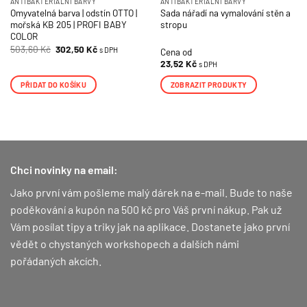
ANTIBAKTERIÁLNÍ BARVY
ANTIBAKTERIÁLNÍ BARVY
Omyvatelná barva | odstín OTTO |
Sada nářadí na vymalování stěn a
mořská KB 205 | PROFI BABY
stropu
COLOR
Původní
Aktuální
503,60
Kč
302,50
Kč
s DPH
Cena od
cena
cena
23,52
Kč
s DPH
byla:
je:
503,60 Kč.
302,50 Kč.
PŘIDAT DO KOŠÍKU
ZOBRAZIT PRODUKTY
Chci novinky na email:
Jako první vám pošleme malý dárek na e-mail. Bude to naše
poděkování a kupón na 500 kč pro Váš první nákup.
Pak už
Vám posílat tipy a triky jak na aplikace. Dostanete jako první
vědět o chystaných workshopech a dalších námi
pořádaných akcích.