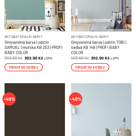
ANTIBAKTERIÁLNÍ BARVY
ANTIBAKTERIÁLNÍ BARVY
Omyvatelná barva | odstín
Omyvatelná barva | odstín TOBI |
SAMUEL | mořská KB 253 | PROFI
šedivá KB 149 | PROFI BABY
BABY COLOR
COLOR
Původní
Aktuální
Původní
Aktuální
503,60
Kč
302,50
Kč
503,60
Kč
302,50
Kč
s DPH
s DPH
cena
cena
cena
cena
byla:
je:
byla:
je:
PŘIDAT DO KOŠÍKU
PŘIDAT DO KOŠÍKU
503,60 Kč.
302,50 Kč.
503,60 Kč.
302,50 Kč.
-40%
-40%