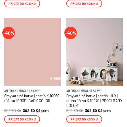
PŘIDAT DO KOŠÍKU
PŘIDAT DO KOŠÍKU
-40%
-40%
ANTIBAKTERIÁLNÍ BARVY
ANTIBAKTERIÁLNÍ BARVY
Omyvatelná barva | odstín K 10960
Omyvatelná barva | odstín LILY |
růžová | PROFI BABY COLOR
starorůžová K 10970 | PROFI BABY
COLOR
Původní
Aktuální
Původní
Aktuální
503,60
Kč
302,50
Kč
503,60
Kč
302,50
Kč
s DPH
s DPH
cena
cena
cena
cena
byla:
je:
byla:
je:
PŘIDAT DO KOŠÍKU
PŘIDAT DO KOŠÍKU
503,60 Kč.
302,50 Kč.
503,60 Kč.
302,50 Kč.