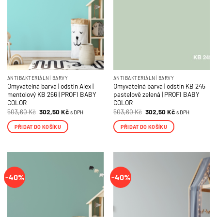
ANTIBAKTERIÁLNÍ BARVY
ANTIBAKTERIÁLNÍ BARVY
Omyvatelná barva | odstín Alex |
Omyvatelná barva | odstín KB 245
mentolový KB 266 | PROFI BABY
pastelově zelená | PROFI BABY
COLOR
COLOR
Původní
Aktuální
Původní
Aktuální
503,60
Kč
302,50
Kč
503,60
Kč
302,50
Kč
s DPH
s DPH
cena
cena
cena
cena
byla:
je:
byla:
je:
PŘIDAT DO KOŠÍKU
PŘIDAT DO KOŠÍKU
503,60 Kč.
302,50 Kč.
503,60 Kč.
302,50 Kč.
-40%
-40%