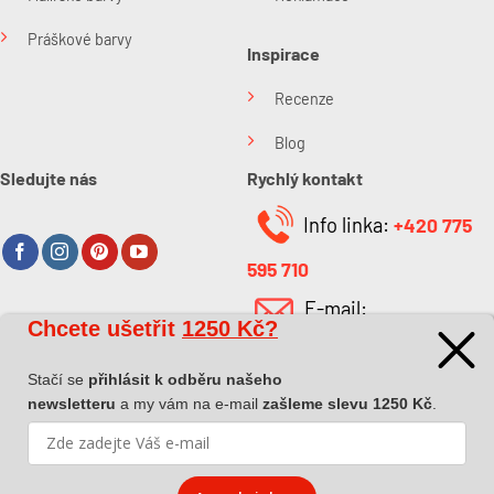
Práškové barvy
Inspirace
Recenze
Blog
Sledujte nás
Rychlý kontakt
Info linka:
+420 775
595 710
E-mail:
Chcete ušetřit
1250 Kč?
O společnosti
info@kabefarben.cz
O nás
Stačí se
přihlásit k odběru našeho
newsletteru
a my vám na e-mail
zašleme slevu 1250 Kč
.
Kontakt