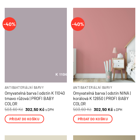
-40%
-40%
ANTIBAKTERIÁLNÍ BARVY
ANTIBAKTERIÁLNÍ BARVY
Omyvatelná barva | odstín K 11040
Omyvatelná barva | odstín NINA |
tmavo růžová | PROFI BABY
korálová K 12650 | PROFI BABY
COLOR
COLOR
Původní
Aktuální
Původní
Aktuální
503,60
Kč
302,50
Kč
503,60
Kč
302,50
Kč
s DPH
s DPH
cena
cena
cena
cena
byla:
je:
byla:
je:
PŘIDAT DO KOŠÍKU
PŘIDAT DO KOŠÍKU
503,60 Kč.
302,50 Kč.
503,60 Kč.
302,50 Kč.