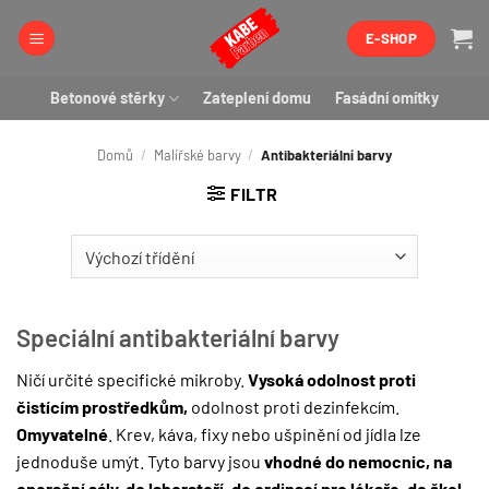
Přeskočit
E-SHOP
na
obsah
Betonové stěrky
Zateplení domu
Fasádní omítky
Domů
/
Malířské barvy
/
Antibakteriální barvy
FILTR
Speciální antibakteriální barvy
Ničí určité specifické mikroby.
Vysoká odolnost proti
čistícím prostředkům,
odolnost proti dezinfekcím.
Omyvatelné
. Krev, káva, fixy nebo ušpinění od jídla lze
jednoduše umýt. Tyto barvy jsou
vhodné do nemocnic, na
operační sály, do laboratoří, do ordinací pro lékaře, do škol