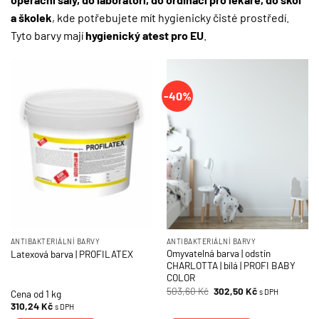
a školek
, kde potřebujete mít hygienicky čisté prostředí.
Tyto barvy mají
hygienický atest pro EU
.
-40%
ANTIBAKTERIÁLNÍ BARVY
ANTIBAKTERIÁLNÍ BARVY
Omyvatelná barva | odstín
Latexová barva | PROFILATEX
CHARLOTTA | bílá | PROFI BABY
COLOR
Původní
Aktuální
503,60
Kč
302,50
Kč
s DPH
Cena od 1 kg
cena
cena
310,24
Kč
s DPH
byla:
je:
503,60 Kč.
302,50 Kč.