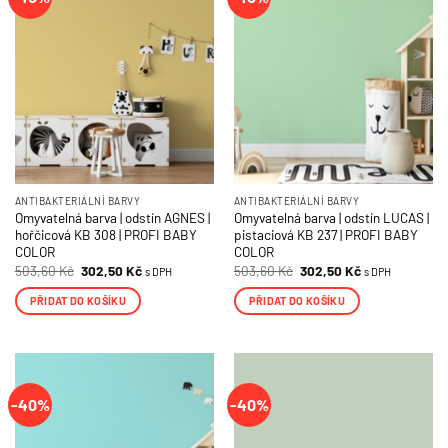
ANTIBAKTERIÁLNÍ BARVY
ANTIBAKTERIÁLNÍ BARVY
Omyvatelná barva | odstín AGNES |
Omyvatelná barva | odstín LUCAS |
hořčicová KB 308 | PROFI BABY
pistaciová KB 237 | PROFI BABY
COLOR
COLOR
Původní
Aktuální
Původní
Aktuální
503,60
Kč
302,50
Kč
503,60
Kč
302,50
Kč
s DPH
s DPH
cena
cena
cena
cena
byla:
je:
byla:
je:
PŘIDAT DO KOŠÍKU
PŘIDAT DO KOŠÍKU
503,60 Kč.
302,50 Kč.
503,60 Kč.
302,50 Kč.
-40%
-40%