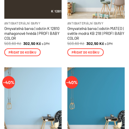
ANTIBAKTERIÁLNÍ BARVY
ANTIBAKTERIÁLNÍ BARVY
Omyvatelná barva | odstín K 12810
Omyvatelná barva | odstín MATEO |
mahagonově hnědá | PROFI BABY
světle modrá KB 218 | PROFI BABY
COLOR
COLOR
Původní
Aktuální
Původní
Aktuální
503,60
Kč
302,50
Kč
503,60
Kč
302,50
Kč
s DPH
s DPH
cena
cena
cena
cena
byla:
je:
byla:
je:
PŘIDAT DO KOŠÍKU
PŘIDAT DO KOŠÍKU
503,60 Kč.
302,50 Kč.
503,60 Kč.
302,50 Kč.
-40%
-40%