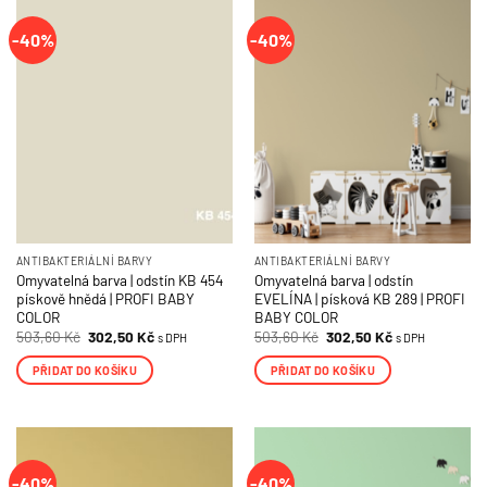
-40%
-40%
ANTIBAKTERIÁLNÍ BARVY
ANTIBAKTERIÁLNÍ BARVY
Omyvatelná barva | odstín KB 454
Omyvatelná barva | odstín
pískově hnědá | PROFI BABY
EVELÍNA | písková KB 289 | PROFI
COLOR
BABY COLOR
Původní
Aktuální
Původní
Aktuální
503,60
Kč
302,50
Kč
503,60
Kč
302,50
Kč
s DPH
s DPH
cena
cena
cena
cena
byla:
je:
byla:
je:
PŘIDAT DO KOŠÍKU
PŘIDAT DO KOŠÍKU
503,60 Kč.
302,50 Kč.
503,60 Kč.
302,50 Kč.
-40%
-40%