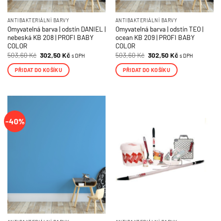
ANTIBAKTERIÁLNÍ BARVY
ANTIBAKTERIÁLNÍ BARVY
Omyvatelná barva | odstín DANIEL |
Omyvatelná barva | odstín TEO |
nebeská KB 208 | PROFI BABY
ocean KB 209 | PROFI BABY
COLOR
COLOR
Původní
Aktuální
Původní
Aktuální
503,60
Kč
302,50
Kč
503,60
Kč
302,50
Kč
s DPH
s DPH
cena
cena
cena
cena
byla:
je:
byla:
je:
PŘIDAT DO KOŠÍKU
PŘIDAT DO KOŠÍKU
503,60 Kč.
302,50 Kč.
503,60 Kč.
302,50 Kč.
-40%