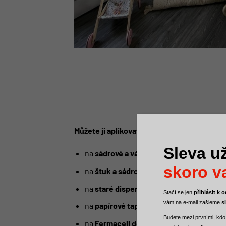
Můžete ji aplikovat:
Sleva už
na
sádrové a vápenocementové omítky,
skoro va
na
štuk a sádrokarton
,
na
staré disperzní nebo hliníkové nátěry
Stačí se jen
přihlásit k
vám na e-mail zašleme
s
na
papírové tapety
, které obsahují sklen
Budete mezi
prvními, kdo
na
Fermacell desky
,