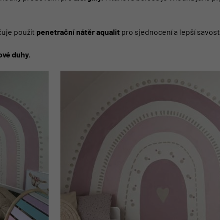
uje použít
penetrační nátěr aqualit
pro sjednocení a lepší savos
ové duhy.