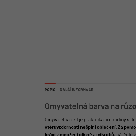
POPIS
DALŠÍ INFORMACE
Omyvatelná barva na růžo
Omyvatelná zeď je praktická pro rodiny s 
otěruvzdornosti nešpiní oblečení
. Za
pomoc
brání
v
množení
plísně
a
mikrobů
, nátěr je