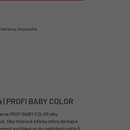
řské barvy
,
Omyvatelné
vá | PROFI BABY COLOR
 barva PROFI BABY COLOR díky
ot. Díky titanové běloby stěny dýchají a
gment a přidává se do malířských nátěrů