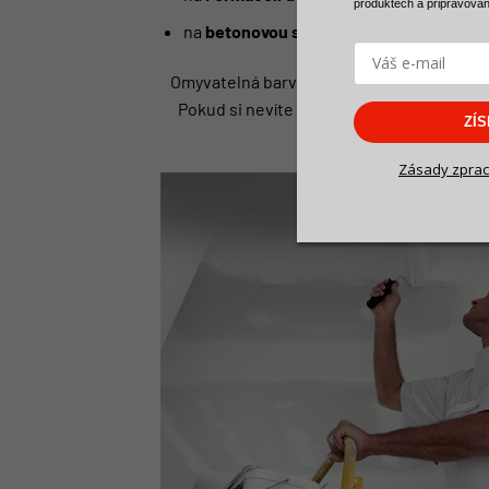
produktech a
připravova
na
betonovou stěnu
.
Omyvatelná barva se lehce aplikuje, stejn
Pokud si nevíte rady
jak vybrat správný m
ZÍ
Zásady zprac