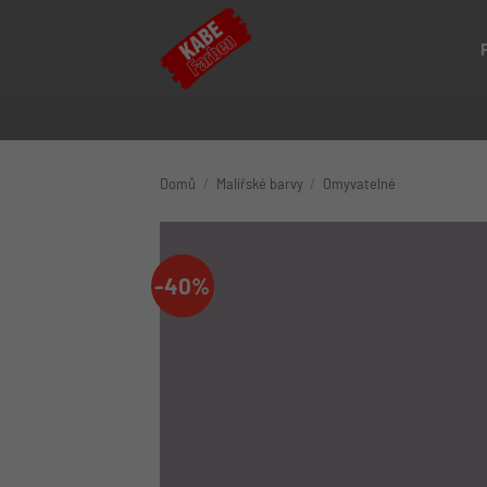
Přeskočit
na
obsah
Domů
/
Malířské barvy
/
Omyvatelné
-40%