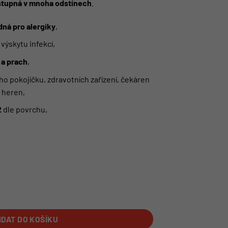
stupná v mnoha odstínech
.
ná pro alergiky
,
o výskytu infekcí,
 a prach
,
ho pokojíčku, zdravotních zařízení, čekáren
a heren,
2
dle povrchu,
40 tmavo růžová | PROFI BABY COLOR množství
IDAT DO KOŠÍKU