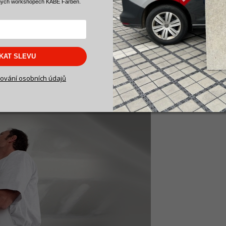
ných workshopech KABE Farben.
ě tak jako u běžných barev. Na aplikaci nebude potřeba žádného pr
alířský váleček
, pak si přečtěte naše doporučení, kde se dozvíte
SKAT SLEVU
malování budete potřebovat.
ování osobních údajů