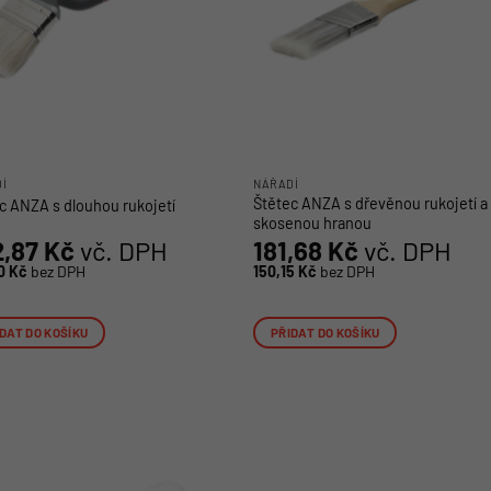
Í
NÁŘADÍ
Štětec ANZA s dřevěnou rukojetí a
c ANZA s dlouhou rukojetí
skosenou hranou
2,87
Kč
vč. DPH
181,68
Kč
vč. DPH
10
Kč
bez DPH
150,15
Kč
bez DPH
DAT DO KOŠÍKU
PŘIDAT DO KOŠÍKU