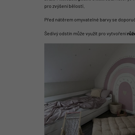
pro zvýšení bělosti.
Před nátěrem omyvatelné barvy se doporuč
Šedivý odstín může využít pro vytvoření
růž