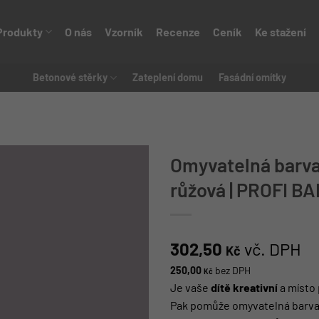
Produkty
O nás
Vzorník
Recenze
Ceník
Ke stažení
Betonové stěrky
Zateplení domu
Fasádní omítky
Omyvatelná barva 
růžová | PROFI B
302,50
vč. DPH
Kč
250,00
bez DPH
Kč
Je vaše
dítě kreativní
a místo 
Pak pomůže omyvatelná barva 