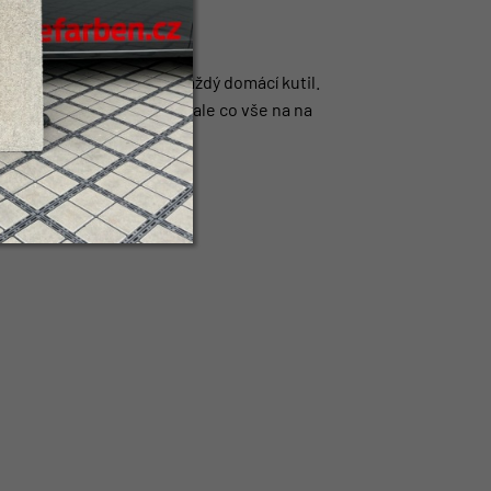
ofesionála, zvládne to každý domácí kutil.
 nejen podle čeho vybrat, ale co vše na na