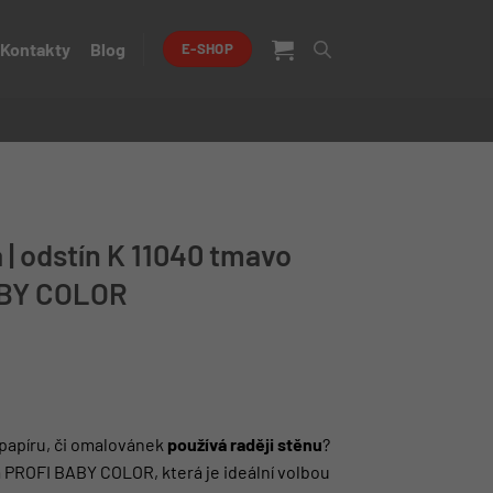
Kontakty
Blog
E-SHOP
| odstín K 11040 tmavo
ABY COLOR
papíru, či omalovánek
používá raději stěnu
?
PROFI BABY COLOR, která je ideální volbou