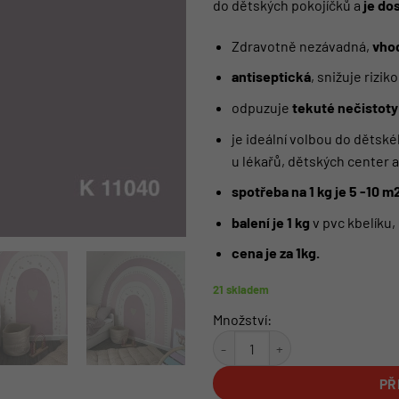
do dětských pokojíčků a
je do
Zdravotně nezávadná,
vhod
antiseptická
, snižuje rizik
odpuzuje
tekuté nečistoty
je ideální volbou do dětské
u lékařů, dětských center 
spotřeba na 1 kg je 5 -10 m
balení je 1 kg
v pvc kbelíku,
cena je za 1kg.
21 skladem
Množství:
Omyvatelná barva | odstín K 110
PŘ