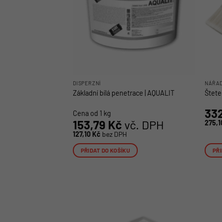
DISPERZNÍ
NÁŘAD
Základní bílá penetrace | AQUALIT
Štete
33
Cena od 1 kg
153,79
Kč
vč. DPH
275,
127,10
Kč
bez DPH
PŘIDAT DO KOŠÍKU
PŘI