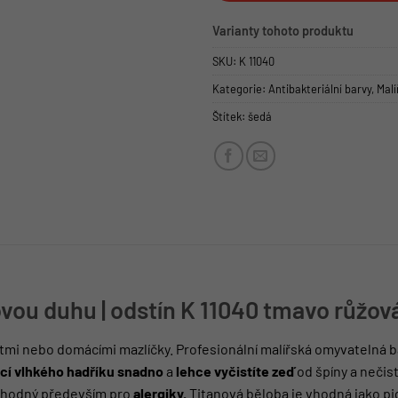
Varianty tohoto produktu
SKU:
K 11040
Kategorie:
Antibakteriální barvy
,
Malí
Štítek:
šedá
vou duhu | odstín K 11040 tmavo růžo
dětmi nebo domácími mazlíčky. Profesionální malířská omyvatelná
í vlhkého hadříku
snadno
a
lehce
vyčistíte zeď
od špíny a nečist
 vhodný především pro
alergiky.
Titanová běloba je vhodná jako pi