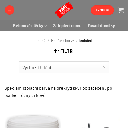
Přeskočit
E-SHOP
na
obsah
Betonové stěrky
Zateplení domu
Fasádní omítky
Domů
/
Malířské barvy
/
Izolační
FILTR
Speciální izolační barva na překrytí skvr po zatečení, po
oxidaci různých kovů.