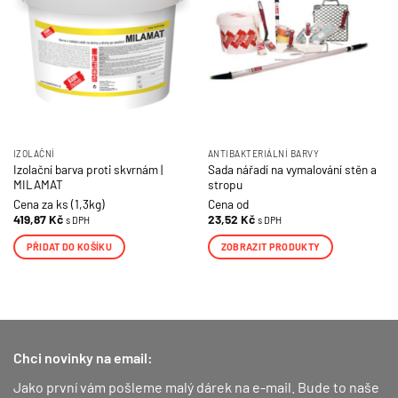
IZOLAČNÍ
ANTIBAKTERIÁLNÍ BARVY
Izolační barva proti skvrnám |
Sada nářadí na vymalování stěn a
MILAMAT
stropu
Cena za ks (1,3kg)
Cena od
419,87
Kč
23,52
Kč
s DPH
s DPH
PŘIDAT DO KOŠÍKU
ZOBRAZIT PRODUKTY
Chci novinky na email:
Jako první vám pošleme malý dárek na e-mail. Bude to naše