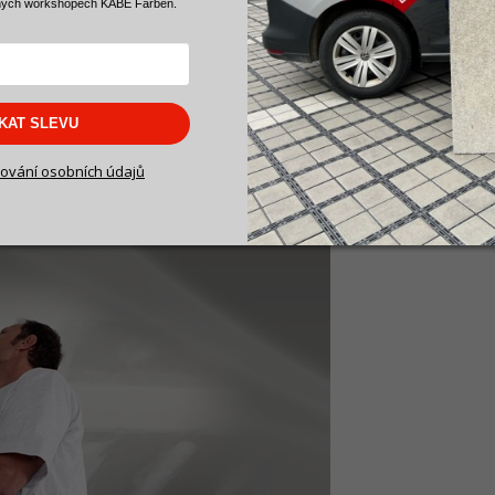
ných workshopech KABE Farben.
ě tak jako u běžných barev. Na aplikaci nebude potřeba žádného pr
SKAT SLEVU
alířský váleček
, pak si přečtěte naše doporučení, kde se dozvíte
ování osobních údajů
malování budete potřebovat.