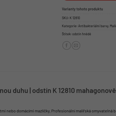
Varianty tohoto produktu
SKU:
K 12810
Kategorie:
Antibakteriální barvy
,
Malí
Štítek:
odstín hnědé
nou duhu | odstín K 12810 mahagonově
dětmi nebo domácími mazlíčky. Profesionální malířská omyvatelná