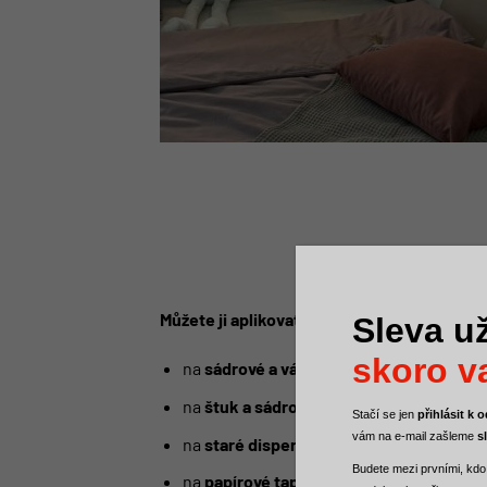
Můžete ji aplikovat:
Sleva už
skoro va
na
sádrové a vápenocementové omítky,
na
štuk a sádrokarton
,
Stačí se jen
přihlásit k
vám na e-mail zašleme
s
na
staré disperzní nebo hliníkové nátěry
Budete mezi
prvními, kdo
na
papírové tapety
, které obsahují sklen