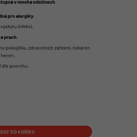
stupná v mnoha odstínech
.
ná pro alergiky
,
o výskytu infekcí,
 a prach
,
ho pokojíčku, zdravotních zařízení, čekáren
a heren,
2
dle povrchu,
810 mahagonově hnědá | PROFI BABY COLOR množství
IDAT DO KOŠÍKU