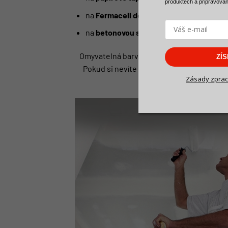
produktech a
připravova
na
Fermacell desky
,
na
betonovou stěnu
.
Omyvatelná barva se lehce aplikuje, stejn
ZÍ
Pokud si nevíte rady
jak vybrat správný m
Zásady zprac