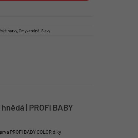
řské barvy
,
Omyvatelné
,
Slevy
 hnědá | PROFI BABY
 barva PROFI BABY COLOR díky