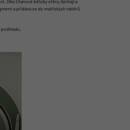
ot. Díky titanové běloby stěny dýchají a
gment a přidává se do malířských nátěrů
t podkladu.