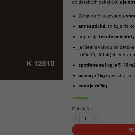
do dětských pokojíčků a
je do
Zdravotně nezávadná,
vhod
antiseptická
, snižuje rizik
odpuzuje
tekuté nečistoty
je ideální volbou do dětské
u lékařů, dětských center 
spotřeba na 1 kg je 5 -10 m
balení je 1 kg
v pvc kbelíku,
cena je za 1kg.
5 skladem
Množství:
Omyvatelná barva | odstín K 12
PŘ