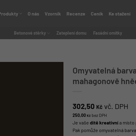
Produkty
O nás
Vzorník
Recenze
Ceník
Ke stažení
Betonové stěrky
Zateplení domu
Fasádní omítky
Omyvatelná barva 
mahagonově hněd
302,50
vč. DPH
Kč
250,00
bez DPH
Kč
Je vaše
dítě kreativní
a místo 
Pak pomůže omyvatelná barva 