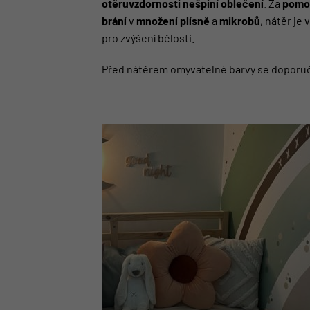
otěruvzdornosti nešpiní oblečení
. Za
pomoc
brání
v
množení
plísně
a
mikrobů
, nátěr je
pro zvýšení bělosti.
Před nátěrem omyvatelné barvy se doporuč