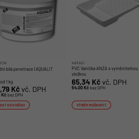
RZNÍ
NÁŘADÍ
PVC Vanička ANZA s vyměnitelnou
dní bílá penetrace | AQUALIT
vložkou
65,34
Kč
vč. DPH
od 1 kg
3,79
Kč
vč. DPH
54,00
Kč
bez DPH
0
Kč
bez DPH
DAT DO KOŠÍKU
VÝBĚR MOŽNOSTÍ
Tento
produkt
má
více