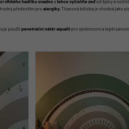
í vlhkého hadříku
snadno
a
lehce
vyčistíte zeď
od špíny a nečist
 vhodný především pro
alergiky.
Titanová běloba je vhodná jako pi
uje použít
penetrační nátěr aqualit
pro sjednocení a lepší savos