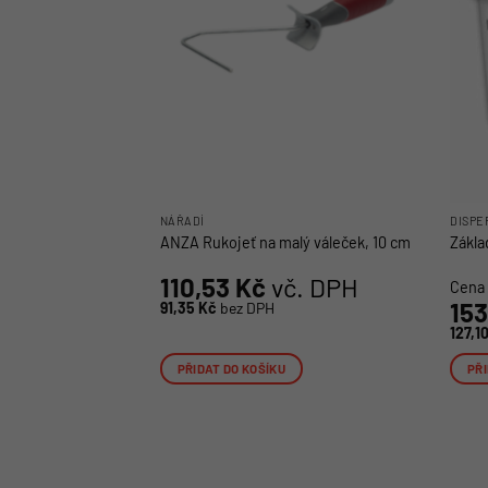
NÁŘADÍ
DISPE
ANZA Rukojeť na malý váleček, 10 cm
Zákla
110,53
Kč
vč. DPH
Cena 
15
91,35
Kč
bez DPH
127,1
PŘIDAT DO KOŠÍKU
PŘI