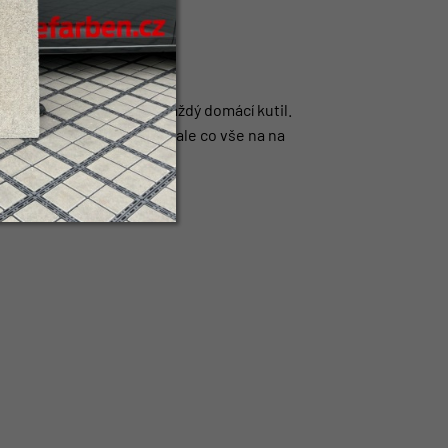
ofesionála, zvládne to každý domácí kutil.
 nejen podle čeho vybrat, ale co vše na na