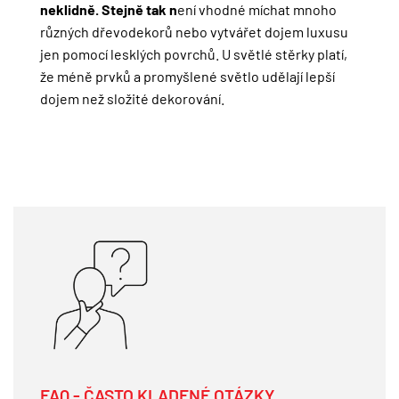
neklidně. Stejně tak n
ení vhodné míchat mnoho
různých dřevodekorů nebo vytvářet dojem luxusu
jen pomocí lesklých povrchů. U světlé stěrky platí,
že méně prvků a promyšlené světlo udělají lepší
dojem než složité dekorování.
FAQ - ČASTO KLADENÉ OTÁZKY