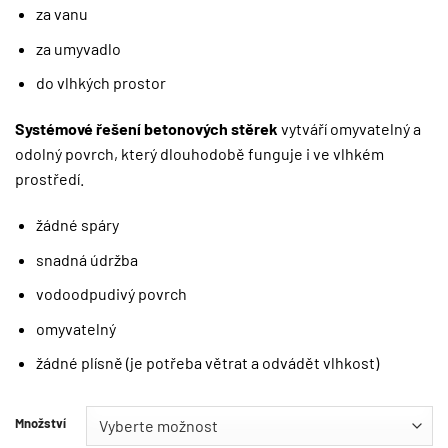
za vanu
za umyvadlo
do vlhkých prostor
Systémové řešení betonových stěrek
vytváří omyvatelný a
odolný povrch, který dlouhodobě funguje i ve vlhkém
prostředí.
žádné spáry
snadná údržba
vodoodpudivý povrch
omyvatelný
žádné plísně (je potřeba větrat a odvádět vlhkost)
Množství