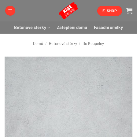
Přeskočit
E-SHOP
na
obsah
Betonové stěrky
Zateplení domu
Fasádní omítky
Domů
/
Betonové stěrky
/
Do Koupelny