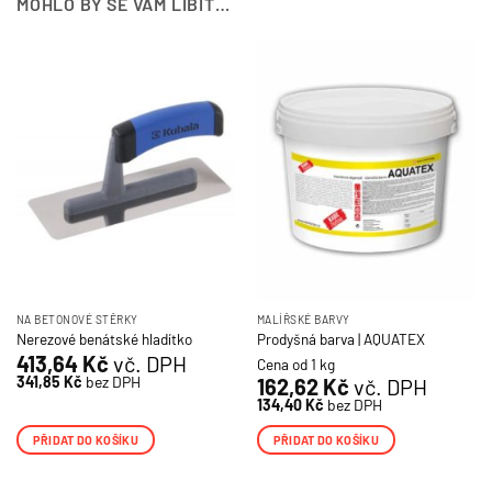
MOHLO BY SE VÁM LÍBIT…
NA BETONOVÉ STĚRKY
MALÍŘSKÉ BARVY
Nerezové benátské hladítko
Prodyšná barva | AQUATEX
413,64
Kč
vč. DPH
Cena od 1 kg
341,85
Kč
bez DPH
162,62
Kč
vč. DPH
134,40
Kč
bez DPH
PŘIDAT DO KOŠÍKU
PŘIDAT DO KOŠÍKU