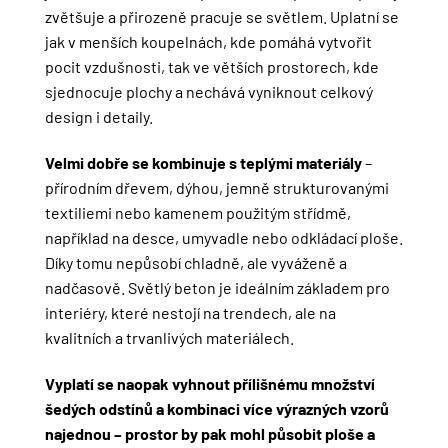
zvětšuje a přirozeně pracuje se světlem. Uplatní se
jak v menších koupelnách, kde pomáhá vytvořit
pocit vzdušnosti, tak ve větších prostorech, kde
sjednocuje plochy a nechává vyniknout celkový
design i detaily.
Velmi dobře se kombinuje s teplými materiály
–
přírodním dřevem, dýhou, jemně strukturovanými
textiliemi nebo kamenem použitým střídmě,
například na desce, umyvadle nebo odkládací ploše.
Díky tomu nepůsobí chladně, ale vyváženě a
nadčasově. Světlý beton je ideálním základem pro
interiéry, které nestojí na trendech, ale na
kvalitních a trvanlivých materiálech.
Vyplatí se naopak vyhnout přílišnému množství
šedých odstínů a kombinaci více výrazných vzorů
najednou – prostor by pak mohl působit ploše a