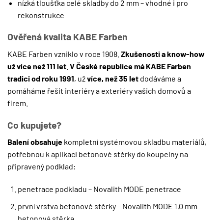
nízká tloušťka celé skladby do 2 mm – vhodné i pro
rekonstrukce
Ověřená kvalita KABE Farben
KABE Farben vzniklo v roce 1908.
Zkušenosti a know-how
už více než 111 let
.
V České republice má KABE Farben
tradici od roku 1991
, už
více, než 35 let
dodáváme a
pomáháme řešit interiéry a exteriéry vašich domovů a
firem.
Co kupujete?
Balení obsahuje
kompletní systémovou skladbu materiálů,
potřebnou k aplikaci betonové stěrky do koupelny na
připravený podklad:
penetrace podkladu – Novalith MODE penetrace
první vrstva betonové stěrky – Novalith MODE 1,0 mm
betonová stěrka