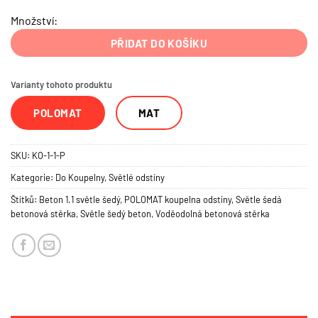
Množství:
PŘIDAT DO KOŠÍKU
Varianty tohoto produktu
POLOMAT
MAT
SKU:
KO-1-1-P
Kategorie:
Do Koupelny
,
Světlé odstíny
Štítků:
Beton 1.1 světle šedý
,
POLOMAT koupelna odstíny
,
Světle šedá
betonová stěrka
,
Světle šedý beton
,
Voděodolná betonová stěrka