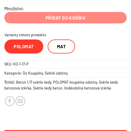
Množství:
PŘIDAT DO KOŠÍKU
Varianty tohoto produktu
POLOMAT
MAT
SKU:
KO-1-17-P
Kategorie:
Do Koupelny
,
Světlé odstíny
Štítků:
Beton 1.17 světle šedý
,
POLOMAT koupelna odstíny
,
Světle šedá
betonová stěrka
,
Světle šedý beton
,
Voděodolná betonová stěrka