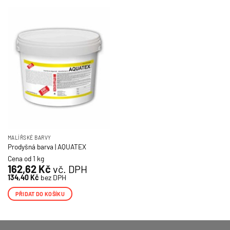
MALÍŘSKÉ BARVY
Prodyšná barva | AQUATEX
Cena od 1 kg
162,62
Kč
vč. DPH
134,40
Kč
bez DPH
PŘIDAT DO KOŠÍKU