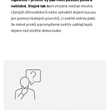
neklidně. Stejně tak n
ení vhodné míchat mnoho
různých dřevodekorů nebo vytvářet dojem luxusu
jen pomocí lesklých povrchů. U světlé stěrky platí,
že méně prvků a promyšlené světlo udělají lepší
dojem než složité dekorování.