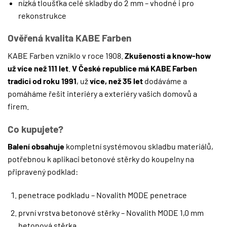
nízká tloušťka celé skladby do 2 mm – vhodné i pro
rekonstrukce
Ověřená kvalita KABE Farben
KABE Farben vzniklo v roce 1908.
Zkušenosti a know-how
už více než 111 let
.
V České republice má KABE Farben
tradici od roku 1991
, už
více, než 35 let
dodáváme a
pomáháme řešit interiéry a exteriéry vašich domovů a
firem.
Co kupujete?
Balení obsahuje
kompletní systémovou skladbu materiálů,
potřebnou k aplikaci betonové stěrky do koupelny na
připravený podklad:
penetrace podkladu – Novalith MODE penetrace
první vrstva betonové stěrky – Novalith MODE 1,0 mm
betonová stěrka