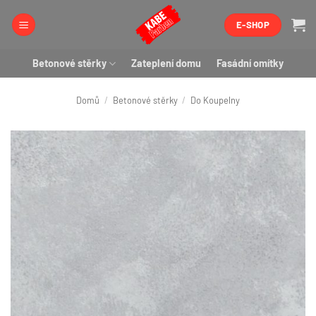
Přeskočit
E-SHOP
na
obsah
Betonové stěrky
Zateplení domu
Fasádní omítky
Domů
/
Betonové stěrky
/
Do Koupelny