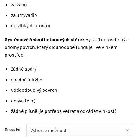
za vanu
za umyvadlo
do vlhkých prostor
Systémové řešení betonových stěrek
vytváří omyvatelný a
odolný povrch, který dlouhodobě funguje i ve vlhkém
prostředí.
žádné spáry
snadná údržba
vodoodpudivý povrch
omyvatelný
žádné plísně (je potřeba větrat a odvádět vlhkost)
Množství