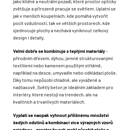
jako klidné a neutrální pozadí, které prostor opticky
zvětšuje a přirozeně pracuje se světlem. Uplatní se
jak v menších koupelnách, kde pomáhá vytvořit
pocit vzdušnosti, tak ve větších prostorech, kde
sjednocuje plochy a nechává vyniknout celkový
design i detaily.
Velmi dobře se kombinuje s teplými materiály
–
přírodním dřevem, dýhou, jemně strukturovanými
textiliemi nebo kamenem použitým střídmě,
například na desce, umyvadle nebo odkládací ploše.
Díky tomu nepůsobí chladně, ale vyváženě a
nadčasově. Světlý beton je ideálním základem pro
interiéry, které nestojí na trendech, ale na
kvalitních a trvanlivých materiálech.
Vyplatí se naopak vyhnout přílišnému množství
šedých odstínů a kombinaci více výrazných vzorů
najednou – prostor by pak mohl působit ploše a