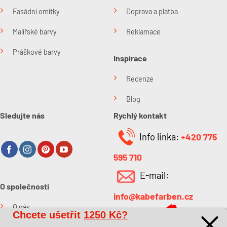
Fasádní omítky
Doprava a platba
Malířské barvy
Reklamace
Práškové barvy
Inspirace
Recenze
Blog
Sledujte nás
Rychlý kontakt
Info linka:
+420 775
595 710
E-mail:
O společnosti
info@kabefarben.cz
O nás
Chcete ušetřit
1250 Kč?