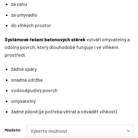
za vanu
za umyvadlo
do vlhkých prostor
Systémové řešení betonových stěrek
vytváří omyvatelný a
odolný povrch, který dlouhodobě funguje i ve vlhkém
prostředí.
žádné spáry
snadná údržba
vodoodpudivý povrch
omyvatelný
žádné plísně (je potřeba větrat a odvádět vlhkost)
Množství