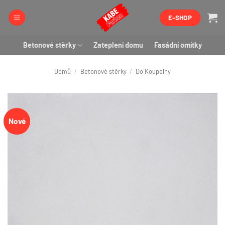
Přeskočit
E-SHOP
na
obsah
Betonové stěrky
Zateplení domu
Fasádní omítky
Domů
/
Betonové stěrky
/
Do Koupelny
Nové