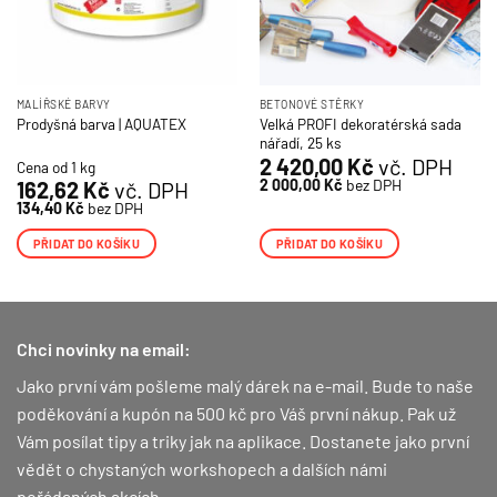
MALÍŘSKÉ BARVY
BETONOVÉ STĚRKY
Velká PROFI dekoratérská sada
Prodyšná barva | AQUATEX
nářadí, 25 ks
2 420,00
Kč
vč. DPH
Cena od 1 kg
2 000,00
Kč
bez DPH
162,62
Kč
vč. DPH
134,40
Kč
bez DPH
PŘIDAT DO KOŠÍKU
PŘIDAT DO KOŠÍKU
Chci novinky na email:
Jako první vám pošleme malý dárek na e-mail. Bude to naše
poděkování a kupón na 500 kč pro Váš první nákup.
Pak už
Vám posílat tipy a triky jak na aplikace. Dostanete jako první
vědět o chystaných workshopech a dalších námi
pořádaných akcích.