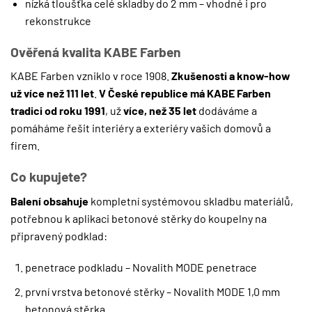
nízká tloušťka celé skladby do 2 mm – vhodné i pro
rekonstrukce
Ověřená kvalita KABE Farben
KABE Farben vzniklo v roce 1908.
Zkušenosti a know-how
už více než 111 let
.
V České republice má KABE Farben
tradici od roku 1991
, už
více, než 35 let
dodáváme a
pomáháme řešit interiéry a exteriéry vašich domovů a
firem.
Co kupujete?
Balení obsahuje
kompletní systémovou skladbu materiálů,
potřebnou k aplikaci betonové stěrky do koupelny na
připravený podklad:
penetrace podkladu – Novalith MODE penetrace
první vrstva betonové stěrky – Novalith MODE 1,0 mm
betonová stěrka