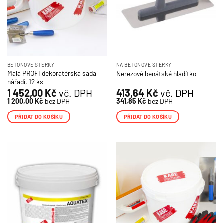
BETONOVÉ STĚRKY
NA BETONOVÉ STĚRKY
Malá PROFI dekoratérská sada
Nerezové benátské hladítko
nářadí, 12 ks
1 452,00
Kč
vč. DPH
413,64
Kč
vč. DPH
1 200,00
Kč
bez DPH
341,85
Kč
bez DPH
PŘIDAT DO KOŠÍKU
PŘIDAT DO KOŠÍKU