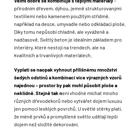
Velmi dobře se kombinuje s teplými materiály
–
přírodním dřevem, dýhou, jemně strukturovanými
textiliemi nebo kamenem použitým střídmě,
například na desce, umyvadle nebo odkládací ploše.
Díky tomu nepůsobí chladně, ale vyváženě a
nadčasově. Světlý beton je ideálním základem pro
interiéry, které nestojí na trendech, ale na
kvalitních a trvanlivých materiálech.
Vyplatí se naopak vyhnout přílišnému množství
šedých odstínů a kombinaci více výrazných vzorů
najednou – prostor by pak mohl působit ploše a
neklidně. Stejně tak n
ení vhodné míchat mnoho
různých dřevodekorů nebo vytvářet dojem luxusu
jen pomocí lesklých povrchů. U světlé stěrky platí,
že méně prvků a promyšlené světlo udělají lepší
dojem než složité dekorování.