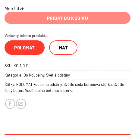
Množství:
PŘIDAT DO KOŠÍKU
Varianty tohoto produktu
POLOMAT
MAT
SKU:
KO-1-0-P
Kategorie:
Do Koupelny
,
Světlé odstíny
Štítky:
POLOMAT koupelna odstíny
,
Světle šedá betonová stěrka
,
Světle
šedý beton
,
Voděodolná betonová stěrka