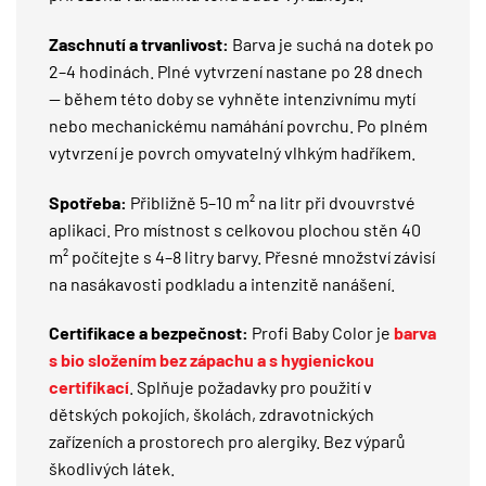
Zaschnutí a trvanlivost:
Barva je suchá na dotek po
2–4 hodinách. Plné vytvrzení nastane po 28 dnech
— během této doby se vyhněte intenzivnímu mytí
nebo mechanickému namáhání povrchu. Po plném
vytvrzení je povrch omyvatelný vlhkým hadříkem.
Spotřeba:
Přibližně 5–10 m² na litr při dvouvrstvé
aplikaci. Pro místnost s celkovou plochou stěn 40
m² počítejte s 4–8 litry barvy. Přesné množství závisí
na nasákavosti podkladu a intenzitě nanášení.
Certifikace a bezpečnost:
Profi Baby Color je
barva
s bio složením bez zápachu a s hygienickou
certifikací
. Splňuje požadavky pro použití v
dětských pokojích, školách, zdravotnických
zařízeních a prostorech pro alergiky. Bez výparů
škodlivých látek.