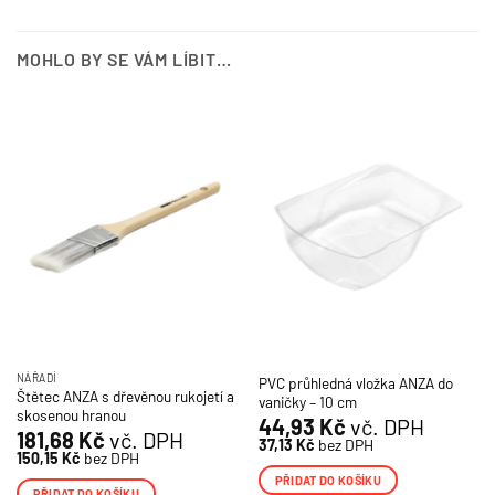
MOHLO BY SE VÁM LÍBIT…
NÁŘADÍ
PVC průhledná vložka ANZA do
Štětec ANZA s dřevěnou rukojetí a
vaničky – 10 cm
skosenou hranou
44,93
Kč
vč. DPH
181,68
Kč
vč. DPH
37,13
Kč
bez DPH
150,15
Kč
bez DPH
PŘIDAT DO KOŠÍKU
PŘIDAT DO KOŠÍKU