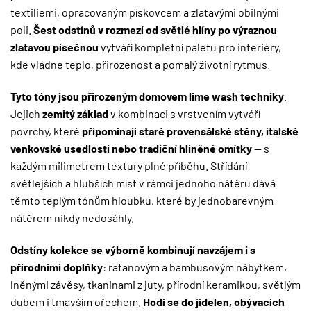
textiliemi, opracovaným pískovcem a zlatavými obilnými
poli.
Šest odstínů v rozmezí od světlé hlíny po výraznou
zlatavou písečnou
vytváří kompletní paletu pro interiéry,
kde vládne teplo, přirozenost a pomalý životní rytmus.
Tyto tóny jsou přirozeným domovem lime wash techniky
.
Jejich
zemitý základ
v kombinaci s vrstvením vytváří
povrchy, které
připomínají staré provensálské stěny, italské
venkovské usedlosti nebo tradiční hliněné omítky
— s
každým milimetrem textury plné příběhu. Střídání
světlejších a hlubších míst v rámci jednoho nátěru dává
těmto teplým tónům hloubku, které by jednobarevným
nátěrem nikdy nedosáhly.
Odstíny kolekce se výborně kombinují navzájem i s
přírodními doplňky
: ratanovým a bambusovým nábytkem,
lněnými závěsy, tkaninami z juty, přírodní keramikou, světlým
dubem i tmavším ořechem.
Hodí se do jídelen, obývacích