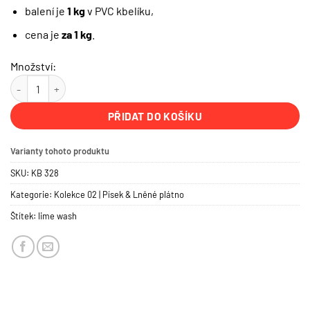
balení je
1 kg
v PVC kbelíku,
cena je
za 1 kg
.
Množství:
KB 328 — Albagelb | PROFI BABY COLOR množství
PŘIDAT DO KOŠÍKU
Varianty tohoto produktu
SKU:
KB 328
Kategorie:
Kolekce 02 | Písek & Lněné plátno
Štítek:
lime wash