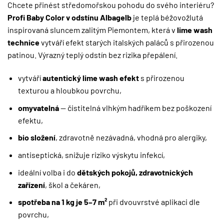
Chcete přinést středomořskou pohodu do svého interiéru?
Profi Baby Color v odstínu Albagelb
je teplá béžovožlutá
inspirovaná sluncem zalitým Piemontem, která v
lime wash
technice
vytváří efekt starých italských paláců s přirozenou
patinou. Výrazný teplý odstín bez rizika přepálení.
vytváří
autentický lime wash efekt
s přirozenou
texturou a hloubkou povrchu,
omyvatelná
— čistitelná vlhkým hadříkem bez poškození
efektu,
bio složení
, zdravotně nezávadná, vhodná pro alergiky,
antiseptická, snižuje riziko výskytu infekcí,
ideální volba i do
dětských pokojů, zdravotnických
zařízení
, škol a čekáren,
spotřeba na 1 kg je 5–7 m²
při dvouvrstvé aplikaci dle
povrchu,