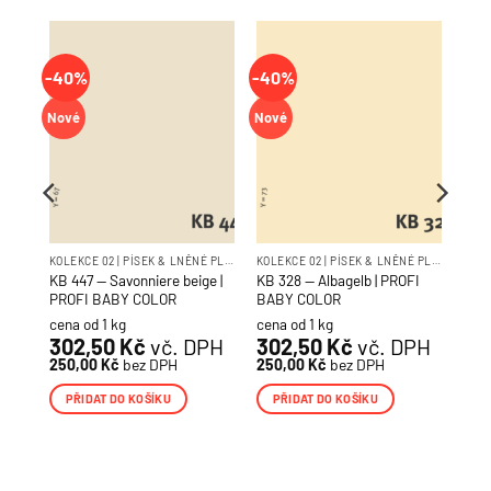
-40%
-40%
Nové
Nové
KOLEKCE 02 | PÍSEK & LNĚNÉ PLÁTNO
KOLEKCE 02 | PÍSEK & LNĚNÉ PLÁTNO
KOLEKCE 02 | PÍSEK & LNĚNÉ PLÁTNO
OFI
KB 447 — Savonniere beige |
KB 328 — Albagelb | PROFI
PROFI BABY COLOR
BABY COLOR
cena od 1 kg
cena od 1 kg
PH
302,50
Kč
vč. DPH
302,50
Kč
vč. DPH
250,00
Kč
bez DPH
250,00
Kč
bez DPH
PŘIDAT DO KOŠÍKU
PŘIDAT DO KOŠÍKU