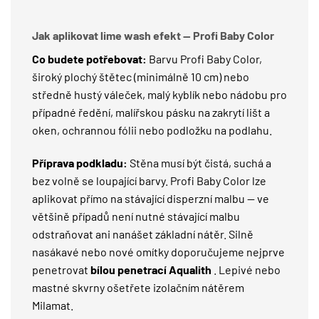
Jak aplikovat lime wash efekt — Profi Baby Color
Co budete potřebovat:
Barvu Profi Baby Color,
široký plochý štětec (minimálně 10 cm) nebo
středně hustý váleček, malý kyblík nebo nádobu pro
případné ředění, malířskou pásku na zakrytí lišt a
oken, ochrannou fólii nebo podložku na podlahu.
Příprava podkladu:
Stěna musí být čistá, suchá a
bez volně se loupající barvy. Profi Baby Color lze
aplikovat přímo na stávající disperzní malbu — ve
většině případů není nutné stávající malbu
odstraňovat ani nanášet základní nátěr. Silně
nasákavé nebo nové omítky doporučujeme nejprve
penetrovat
bílou penetrací Aqualith
. Lepivé nebo
mastné skvrny ošetřete izolačním nátěrem
Milamat
.