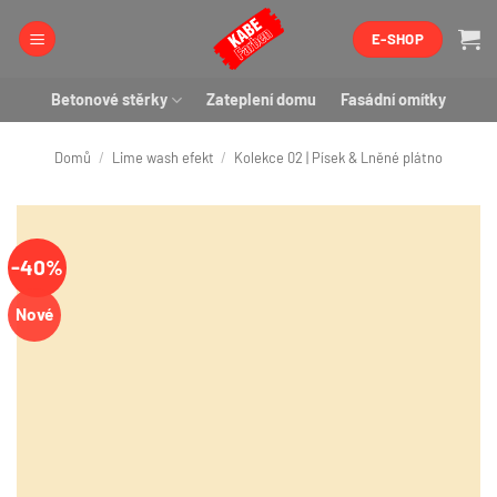
Přeskočit
E-SHOP
na
obsah
Betonové stěrky
Zateplení domu
Fasádní omítky
Domů
/
Lime wash efekt
/
Kolekce 02 | Písek & Lněné plátno
-40%
Nové