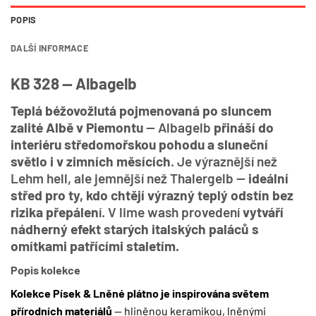
POPIS
DALŠÍ INFORMACE
KB 328 — Albagelb
Teplá béžovožlutá pojmenovaná po sluncem
zalité Albě v Piemontu
— Albagelb
přináší do
interiéru středomořskou pohodu a sluneční
světlo i v zimních měsících
. Je výraznější než
Lehm hell, ale jemnější než Thalergelb —
ideální
střed pro ty, kdo chtějí výrazný teplý odstín bez
rizika přepálen
í. V lime wash provedení
vytváří
nádherný efekt starých italských paláců s
omítkami patřícími staletím.
Popis kolekce
Kolekce Písek & Lněné plátno je inspirována světem
přírodních materiálů
— hliněnou keramikou, lněnými