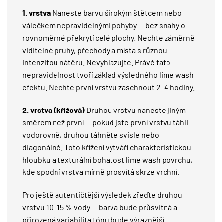
1. vrstva
Naneste barvu širokým štětcem nebo
válečkem nepravidelnými pohyby — bez snahy o
rovnoměrné překrytí celé plochy. Nechte záměrně
viditelné pruhy, přechody a místa s různou
intenzitou nátěru. Nevyhlazujte. Právě tato
nepravidelnost tvoří základ výsledného lime wash
efektu. Nechte první vrstvu zaschnout 2–4 hodiny.
2. vrstva (křížová)
Druhou vrstvu naneste jiným
směrem než první — pokud jste první vrstvu táhli
vodorovně, druhou táhněte svisle nebo
diagonálně. Toto křížení vytváří charakteristickou
hloubku a texturální bohatost lime wash povrchu,
kde spodní vrstva mírně prosvítá skrze vrchní.
Pro ještě autentičtější výsledek zřeďte druhou
vrstvu 10–15 % vody — barva bude průsvitná a
přirozená variabilita tónu bude výraznější.