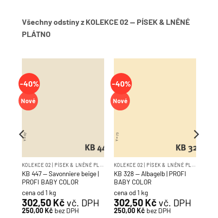
Všechny odstíny z KOLEKCE 02 — PÍSEK & LNĚNÉ
PLÁTNO
-40%
-40%
Nové
Nové
KOLEKCE 02 | PÍSEK & LNĚNÉ PLÁTNO
KOLEKCE 02 | PÍSEK & LNĚNÉ PLÁTNO
KOLEKCE 02 | PÍSEK & LNĚNÉ PLÁTNO
OFI
KB 447 — Savonniere beige |
KB 328 — Albagelb | PROFI
PROFI BABY COLOR
BABY COLOR
cena od 1 kg
cena od 1 kg
PH
302,50
Kč
vč. DPH
302,50
Kč
vč. DPH
250,00
Kč
bez DPH
250,00
Kč
bez DPH