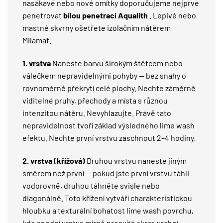
nasákavé nebo nové omítky doporučujeme nejprve
penetrovat
bílou penetrací Aqualith
. Lepivé nebo
mastné skvrny ošetřete izolačním nátěrem
Milamat
.
1. vrstva
Naneste barvu širokým štětcem nebo
válečkem nepravidelnými pohyby — bez snahy o
rovnoměrné překrytí celé plochy. Nechte záměrně
viditelné pruhy, přechody a místa s různou
intenzitou nátěru. Nevyhlazujte. Právě tato
nepravidelnost tvoří základ výsledného lime wash
efektu. Nechte první vrstvu zaschnout 2–4 hodiny.
2. vrstva (křížová)
Druhou vrstvu naneste jiným
směrem než první — pokud jste první vrstvu táhli
vodorovně, druhou táhněte svisle nebo
diagonálně. Toto křížení vytváří charakteristickou
hloubku a texturální bohatost lime wash povrchu,
kde spodní vrstva mírně prosvítá skrze vrchní.