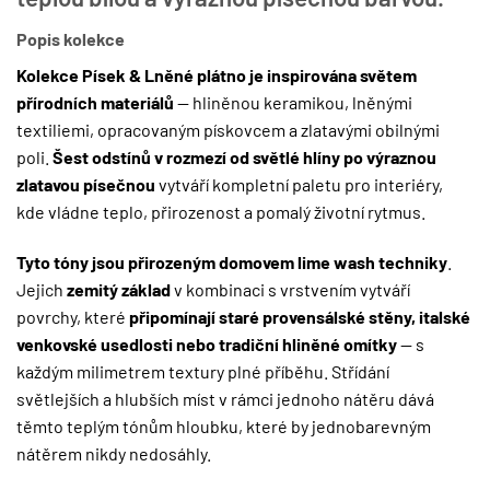
Popis kolekce
Kolekce Písek & Lněné plátno je inspirována světem
přírodních materiálů
— hliněnou keramikou, lněnými
textiliemi, opracovaným pískovcem a zlatavými obilnými
poli.
Šest odstínů v rozmezí od světlé hlíny po výraznou
zlatavou písečnou
vytváří kompletní paletu pro interiéry,
kde vládne teplo, přirozenost a pomalý životní rytmus.
Tyto tóny jsou přirozeným domovem lime wash techniky
.
Jejich
zemitý základ
v kombinaci s vrstvením vytváří
povrchy, které
připomínají staré provensálské stěny, italské
venkovské usedlosti nebo tradiční hliněné omítky
— s
každým milimetrem textury plné příběhu. Střídání
světlejších a hlubších míst v rámci jednoho nátěru dává
těmto teplým tónům hloubku, které by jednobarevným
nátěrem nikdy nedosáhly.