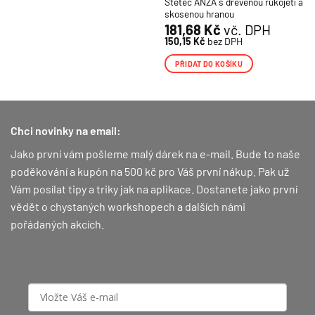
Štětec ANZA s dřevěnou rukojetí a
skosenou hranou
181,68
Kč
vč. DPH
150,15
Kč
bez DPH
PŘIDAT DO KOŠÍKU
Chci novinky na email:
Jako první vám pošleme malý dárek na e-mail. Bude to naše
poděkování a kupón na 500 kč pro Váš první nákup.
Pak už
Vám posílat tipy a triky jak na aplikace. Dostanete jako první
vědět o chystaných workshopech a dalších námi
pořádaných akcích.