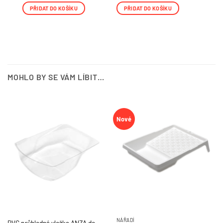
PŘIDAT DO KOŠÍKU
PŘIDAT DO KOŠÍKU
MOHLO BY SE VÁM LÍBIT…
Nové
NÁŘADÍ
PVC průhledná vložka ANZA do