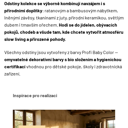
Odstíny kolekce se výborně kombinují navzájem i s
přírodními doplňky
: ratanovým a bambusovým nábytkem,
lněnými závěsy, tkaninami z juty, přírodní keramikou, světlým
dubem i tmavším ořechem.
Hodí se do jídelen, obývacích
pokojů, chodeb a všude tam, kde chcete vytvořit atmosféru
slow living a přirozené pohody.
Všechny odstíny jsou vytvořeny z barvy Profi Baby Color —
omyvatelné dekorativní barvy s bio složením a hygienickou
certifikací
vhodnou pro dětské pokoje, školy i zdravotnická
zařízení.
Inspirace pro realizaci