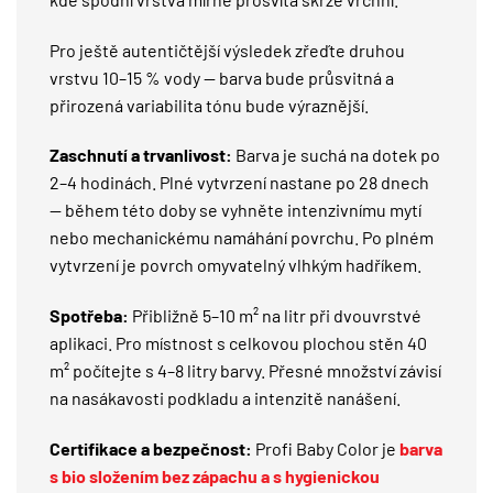
Pro ještě autentičtější výsledek zřeďte druhou
vrstvu 10–15 % vody — barva bude průsvitná a
přirozená variabilita tónu bude výraznější.
Zaschnutí a trvanlivost:
Barva je suchá na dotek po
2–4 hodinách. Plné vytvrzení nastane po 28 dnech
— během této doby se vyhněte intenzivnímu mytí
nebo mechanickému namáhání povrchu. Po plném
vytvrzení je povrch omyvatelný vlhkým hadříkem.
Spotřeba:
Přibližně 5–10 m² na litr při dvouvrstvé
aplikaci. Pro místnost s celkovou plochou stěn 40
m² počítejte s 4–8 litry barvy. Přesné množství závisí
na nasákavosti podkladu a intenzitě nanášení.
Certifikace a bezpečnost:
Profi Baby Color je
barva
s bio složením bez zápachu a s hygienickou