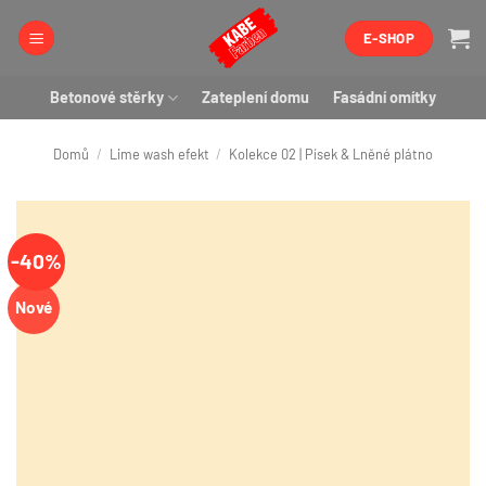
Přeskočit
E-SHOP
na
obsah
Betonové stěrky
Zateplení domu
Fasádní omítky
Domů
/
Lime wash efekt
/
Kolekce 02 | Písek & Lněné plátno
-40%
Nové