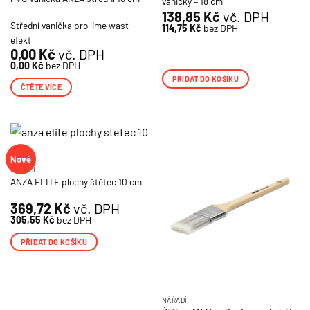
vaničky – 18 cm
138,85
Kč
vč. DPH
Střední vanička pro lime wast
114,75
Kč
bez DPH
efekt
0,00
Kč
vč. DPH
0,00
Kč
bez DPH
PŘIDAT DO KOŠÍKU
ČTĚTE VÍCE
Nové
NÁŘADÍ
ANZA ELITE plochý štětec 10 cm
369,72
Kč
vč. DPH
305,55
Kč
bez DPH
PŘIDAT DO KOŠÍKU
NÁŘADÍ