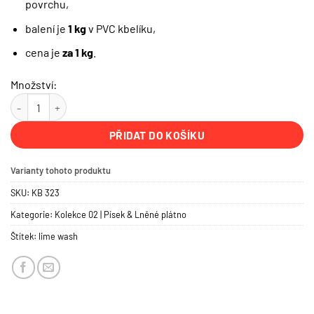
povrchu,
balení je
1 kg
v PVC kbelíku,
cena je
za 1 kg
.
Množství:
KB 323 — Mineralgelb | PROFI BABY COLOR množství
PŘIDAT DO KOŠÍKU
Varianty tohoto produktu
SKU:
KB 323
Kategorie:
Kolekce 02 | Písek & Lněné plátno
Štítek:
lime wash