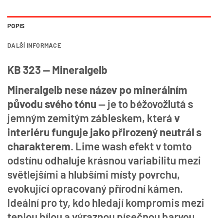
POPIS
DALŠÍ INFORMACE
KB 323 — Mineralgelb
Mineralgelb nese název po minerálním
původu svého tónu
— je to béžovožlutá s
jemným zemitým zábleskem, která
v
interiéru funguje jako přirozený neutrál s
charakterem
. Lime wash efekt v tomto
odstínu odhaluje krásnou variabilitu mezi
světlejšími a hlubšími místy povrchu,
evokující opracovaný přírodní kámen.
Ideální pro ty, kdo hledají kompromis mezi
teplou bílou a výraznou písečnou barvou.