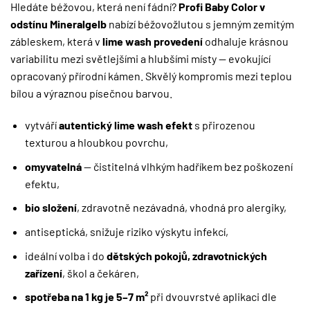
Hledáte béžovou, která není fádní?
Profi Baby Color v
odstínu Mineralgelb
nabízí béžovožlutou s jemným zemitým
zábleskem, která v
lime wash provedení
odhaluje krásnou
variabilitu mezi světlejšími a hlubšími místy — evokující
opracovaný přírodní kámen. Skvělý kompromis mezi teplou
bílou a výraznou písečnou barvou.
vytváří
autentický lime wash efekt
s přirozenou
texturou a hloubkou povrchu,
omyvatelná
— čistitelná vlhkým hadříkem bez poškození
efektu,
bio složení
, zdravotně nezávadná, vhodná pro alergiky,
antiseptická, snižuje riziko výskytu infekcí,
ideální volba i do
dětských pokojů, zdravotnických
zařízení
, škol a čekáren,
spotřeba na 1 kg je 5–7 m²
při dvouvrstvé aplikaci dle