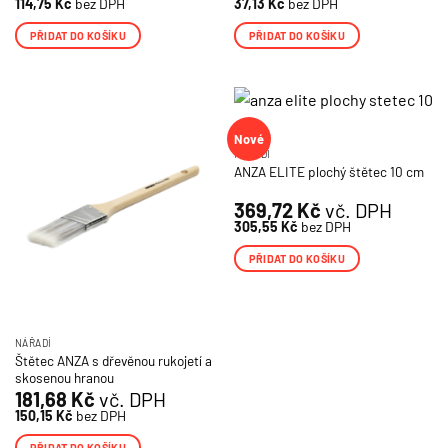
114,75
Kč
bez DPH
37,13
Kč
bez DPH
PŘIDAT DO KOŠÍKU
PŘIDAT DO KOŠÍKU
Nové
NÁŘADÍ
ANZA ELITE plochý štětec 10 cm
369,72
Kč
vč. DPH
305,55
Kč
bez DPH
PŘIDAT DO KOŠÍKU
NÁŘADÍ
Štětec ANZA s dřevěnou rukojetí a
skosenou hranou
181,68
Kč
vč. DPH
150,15
Kč
bez DPH
PŘIDAT DO KOŠÍKU