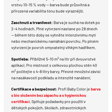
vrstvu 10–15 % vody — barva bude průsvitná a
přirozená variabilita tónu bude výraznější.
Zaschnutí a trvanlivost:
Barva je suchá na dotek po
2–4 hodinách. Plné vytvrzení nastane po 28 dnech
— během této doby se vyhněte intenzivnímu mytí
nebo mechanickému namáhání povrchu. Po plném
vytvrzení je povrch omyvatelný vlhkým hadříkem.
Spotřeba:
Přibližně 5–10 m² na litr při dvouvrstvé
aplikaci. Pro místnost s celkovou plochou stěn 40
m² počítejte s 4–8 litry barvy. Přesné množství závisí
na nasákavosti podkladu a intenzitě nanášení.
Certifikace a bezpečnost:
Profi Baby Color je
barva
s bio složením bez zápachu a s hygienickou
certifikací
. Splňuje požadavky pro použití v
dětských pokojích, školách, zdravotnických