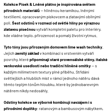
Kolekce Písek & Lněné plátno je inspirována světem
přírodních materiálů
— hliněnou keramikou, lněnými
textiliemi, opracovaným pískovcem a zlatavými obilnými
poli.
Šest odstínů v rozmezí od světlé hlíny po výraznou
zlatavou písečnou
vytváří kompletní paletu pro interiéry,
kde vládne teplo, přirozenost a pomalý životní rytmus.
Tyto tóny jsou přirozeným domovem lime wash techniky
.
Jejich
zemitý základ
v kombinaci s vrstvením vytváří
povrchy, které
připomínají staré provensálské stěny, italské
venkovské usedlosti nebo tradiční hliněné omítky
— s
každým milimetrem textury plné příběhu. Střídání
světlejších a hlubších míst v rámci jednoho nátěru dává
těmto teplým tónům hloubku, které by jednobarevným
nátěrem nikdy nedosáhly.
Odstíny kolekce se výborně kombinují navzájem i s
přírodními doplňky
: ratanovým a bambusovým nábytkem,