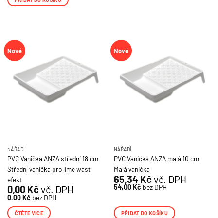
Nové
Nové
NÁŘADÍ
NÁŘADÍ
PVC Vanička ANZA střední 18 cm
PVC Vanička ANZA malá 10 cm
Střední vanička pro lime wast
Malá vanička
65,34
Kč
vč. DPH
efekt
54,00
Kč
bez DPH
0,00
Kč
vč. DPH
0,00
Kč
bez DPH
ČTĚTE VÍCE
PŘIDAT DO KOŠÍKU