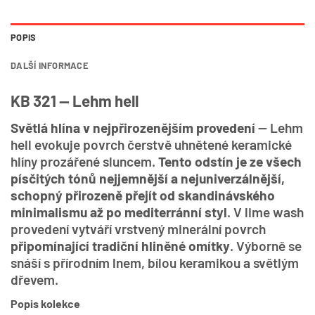
POPIS
DALŠÍ INFORMACE
KB 321 — Lehm hell
Světlá hlína v nejpřirozenějším provedení
— Lehm
hell evokuje povrch čerstvě uhnětené keramické
hlíny prozářené sluncem.
Tento odstín je ze všech
písčitých tónů nejjemnější a nejuniverzálnější,
schopný přirozeně přejít od skandinávského
minimalismu až po mediterránní styl
. V lime wash
provedení vytváří vrstvený minerální povrch
připomínající tradiční hliněné omítky
. Výborně se
snáší s přírodním lnem, bílou keramikou a světlým
dřevem.
Popis kolekce