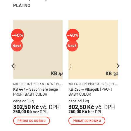
PLÁTNO
-40%
-40%
Nové
Nové
KOLEKCE 02 | PÍSEK & LNĚNÉ PLÁTNO
KOLEKCE 02 | PÍSEK & LNĚNÉ PLÁTNO
KOLEKCE 02 | PÍSEK & LNĚNÉ PLÁTNO
OFI
KB 447 — Savonniere beige |
KB 328 — Albagelb | PROFI
PROFI BABY COLOR
BABY COLOR
cena od 1 kg
cena od 1 kg
PH
302,50
Kč
vč. DPH
302,50
Kč
vč. DPH
250,00
Kč
bez DPH
250,00
Kč
bez DPH
PŘIDAT DO KOŠÍKU
PŘIDAT DO KOŠÍKU