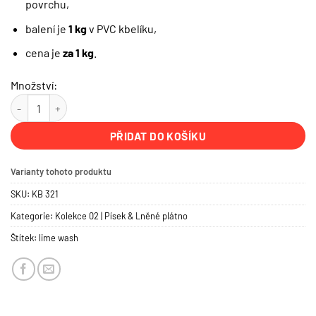
povrchu,
balení je
1 kg
v PVC kbelíku,
cena je
za 1 kg
.
Množství:
KB 321 — Lehm hell | PROFI BABY COLOR množství
PŘIDAT DO KOŠÍKU
Varianty tohoto produktu
SKU:
KB 321
Kategorie:
Kolekce 02 | Písek & Lněné plátno
Štítek:
lime wash