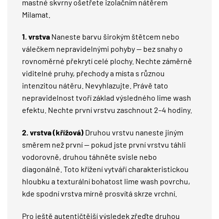
mastné skvrny ošetřete izolačním nátěrem
Milamat
.
1. vrstva
Naneste barvu širokým štětcem nebo
válečkem nepravidelnými pohyby — bez snahy o
rovnoměrné překrytí celé plochy. Nechte záměrně
viditelné pruhy, přechody a místa s různou
intenzitou nátěru. Nevyhlazujte. Právě tato
nepravidelnost tvoří základ výsledného lime wash
efektu. Nechte první vrstvu zaschnout 2–4 hodiny.
2. vrstva (křížová)
Druhou vrstvu naneste jiným
směrem než první — pokud jste první vrstvu táhli
vodorovně, druhou táhněte svisle nebo
diagonálně. Toto křížení vytváří charakteristickou
hloubku a texturální bohatost lime wash povrchu,
kde spodní vrstva mírně prosvítá skrze vrchní.
Pro ještě autentičtější výsledek zřeďte druhou