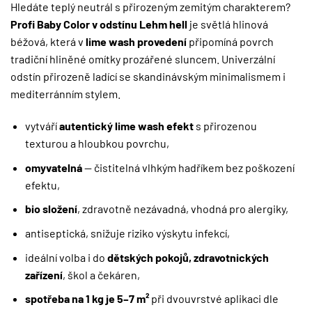
Hledáte teplý neutrál s přirozeným zemitým charakterem?
Profi Baby Color v odstínu Lehm hell
je světlá hlinová
béžová, která v
lime wash provedení
připomíná povrch
tradiční hliněné omítky prozářené sluncem. Univerzální
odstín přirozeně ladící se skandinávským minimalismem i
mediterránním stylem.
vytváří
autentický lime wash efekt
s přirozenou
texturou a hloubkou povrchu,
omyvatelná
— čistitelná vlhkým hadříkem bez poškození
efektu,
bio složení
, zdravotně nezávadná, vhodná pro alergiky,
antiseptická, snižuje riziko výskytu infekcí,
ideální volba i do
dětských pokojů, zdravotnických
zařízení
, škol a čekáren,
spotřeba na 1 kg je 5–7 m²
při dvouvrstvé aplikaci dle