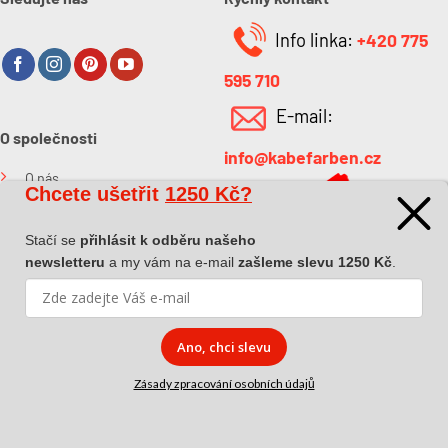
Info linka:
+420 775
595 710
E-mail:
O společnosti
info@kabefarben.cz
O nás
Chcete ušetřit
1250 Kč?
Kontakt
Stačí se
přihlásit k odběru našeho
newsletteru
a my vám na e-mail
zašleme slevu 1250 Kč
.
Ano, chci slevu
Copyright 2026 ©
Dova a.s.
|
Pokyny k převzetí zásilky
|
Zásady
zpracování osobních údajů
|
Affiliate spolupráce
Zásady zpracování osobních údajů