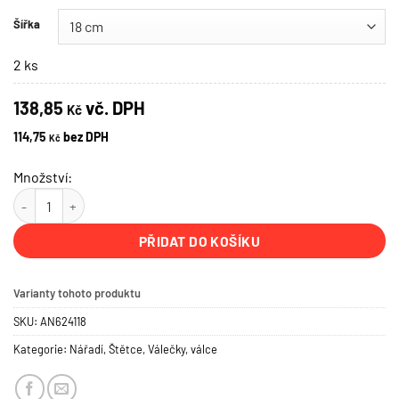
Šířka
2 ks
138,85
vč. DPH
Kč
114,75
bez DPH
Kč
Množství:
PVC průhledná vložka ANZA do vaničky množství
PŘIDAT DO KOŠÍKU
Varianty tohoto produktu
SKU:
AN624118
Kategorie:
Nářadí
,
Štětce
,
Válečky, válce