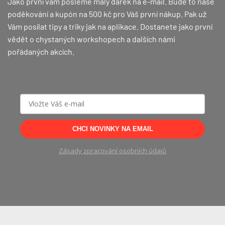
Jako první vám pošleme malý dárek na e-mail. Bude to naše
poděkování a kupón na 500 kč pro Váš první nákup.
Pak už
Vám posílat tipy a triky jak na aplikace. Dostanete jako první
vědět o chystaných workshopech a dalších námi
pořádaných akcích.
CHCI NOVINKY NA EMAIL
Zásady zpracování osobních údajů