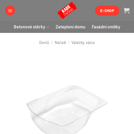
Přeskočit
E-SHOP
na
obsah
Betonové stěrky
Zateplení domu
Fasádní omítky
Domů
/
Nářadí
/
Válečky, válce