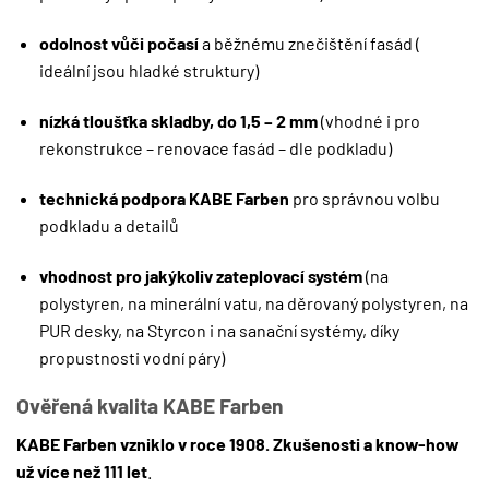
odolnost vůči počasí
a běžnému znečištění fasád (
ideální jsou hladké struktury)
nízká tloušťka skladby, do 1,5 – 2 mm
(vhodné i pro
rekonstrukce – renovace fasád – dle podkladu)
technická podpora KABE Farben
pro správnou volbu
podkladu a detailů
vhodnost pro jakýkoliv zateplovací systém
(na
polystyren, na minerální vatu, na děrovaný polystyren, na
PUR desky, na Styrcon i na sanační systémy, díky
propustnosti vodní páry)
Ověřená kvalita KABE Farben
KABE Farben vzniklo v roce 1908. Zkušenosti a know-how
už více než 111 let
.