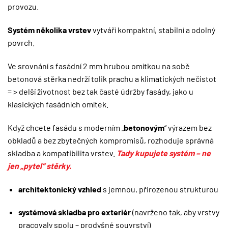
provozu.
Systém několika vrstev
vytváří kompaktní, stabilní a odolný
povrch.
Ve srovnání s fasádní 2 mm hrubou omítkou na sobě
betonová stěrka nedrží tolik prachu a klimatických nečistot
= > delší životnost bez tak časté údržby fasády, jako u
klasických fasádních omítek.
Když chcete fasádu s moderním „
betonovým
“ výrazem bez
obkladů a bez zbytečných kompromisů, rozhoduje správná
skladba a kompatibilita vrstev.
Tady kupujete systém – ne
jen „pytel“ stěrky.
architektonický vzhled
s jemnou, přirozenou strukturou
systémová skladba pro exteriér
(navrženo tak, aby vrstvy
pracovaly spolu – prodyšné souvrství)