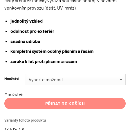
čistý architektonický výraz a současně obstojí v běžném
venkovním provozu (déšť, UV, mráz).
jednolitý vzhled
odolnost pro exteriér
snadná údržba
kompletní systém
odolný plísním a řasám
záruka 5 let proti plísním a řasám
Množství
Množství:
PŘIDAT DO KOŠÍKU
Varianty tohoto produktu
SKU:
FA-4-0