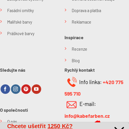
Fasádní omítky
Doprava a platba
Malířské barvy
Reklamace
Práškové barvy
Inspirace
Recenze
Blog
Sledujte nás
Rychlý kontakt
Info linka:
+420 775
595 710
E-mail:
O společnosti
info@kabefarben.cz
O nás
Chcete ušetřit
1250 Kč?