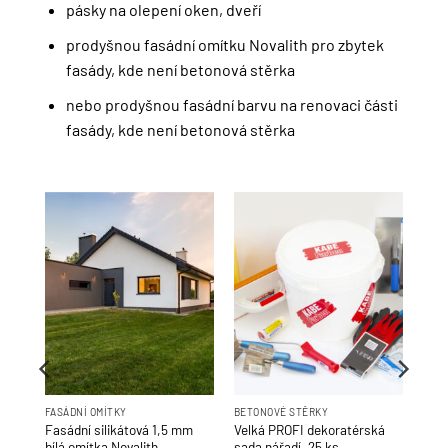
pásky na olepení oken, dveří
prodyšnou fasádní omítku Novalith pro zbytek
fasády, kde není betonová stěrka
nebo prodyšnou fasádní barvu na renovaci části
fasády, kde není betonová stěrka
FASÁDNÍ OMÍTKY
BETONOVÉ STĚRKY
dní
Fasádní silikátová 1,5 mm
Velká PROFI dekoratérská
ITH
bílá omítka Novalith
sada nářadí, 25 ks