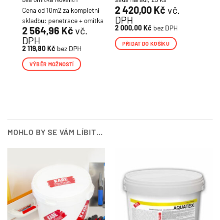
2 420,00
Kč
vč.
Cena od 10m2 za kompletní
DPH
H
skladbu: penetrace + omítka
2 000,00
Kč
bez DPH
2 564,96
Kč
vč.
DPH
PŘIDAT DO KOŠÍKU
2 119,80
Kč
bez DPH
VÝBĚR MOŽNOSTÍ
Tento
produkt
má
více
variant.
Možnosti
MOHLO BY SE VÁM LÍBIT…
lze
vybrat
na
stránce
produktu