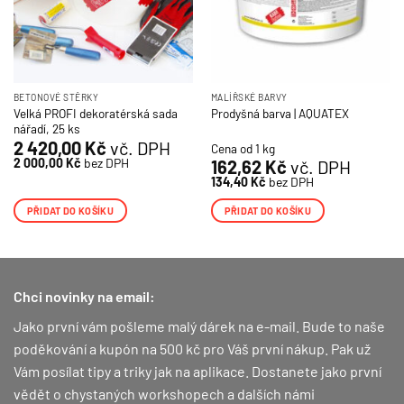
BETONOVÉ STĚRKY
MALÍŘSKÉ BARVY
Velká PROFI dekoratérská sada
Prodyšná barva | AQUATEX
nářadí, 25 ks
2 420,00
Kč
vč. DPH
Cena od 1 kg
2 000,00
Kč
bez DPH
162,62
Kč
vč. DPH
134,40
Kč
bez DPH
PŘIDAT DO KOŠÍKU
PŘIDAT DO KOŠÍKU
Chci novinky na email:
Jako první vám pošleme malý dárek na e-mail. Bude to naše
poděkování a kupón na 500 kč pro Váš první nákup.
Pak už
Vám posílat tipy a triky jak na aplikace. Dostanete jako první
vědět o chystaných workshopech a dalších námi