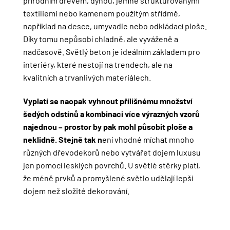
přírodním dřevem, dýhou, jemně strukturovanými
textiliemi nebo kamenem použitým střídmě,
například na desce, umyvadle nebo odkládací ploše.
Díky tomu nepůsobí chladně, ale vyváženě a
nadčasově. Světlý beton je ideálním základem pro
interiéry, které nestojí na trendech, ale na
kvalitních a trvanlivých materiálech.
Vyplatí se naopak vyhnout přílišnému množství
šedých odstínů a kombinaci více výrazných vzorů
najednou – prostor by pak mohl působit ploše a
neklidně. Stejně tak n
ení vhodné míchat mnoho
různých dřevodekorů nebo vytvářet dojem luxusu
jen pomocí lesklých povrchů. U světlé stěrky platí,
že méně prvků a promyšlené světlo udělají lepší
dojem než složité dekorování.