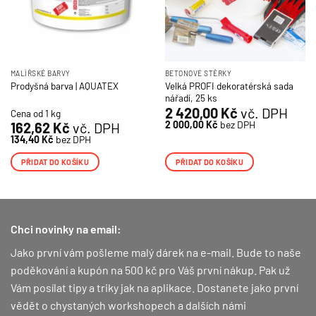
MALÍŘSKÉ BARVY
BETONOVÉ STĚRKY
Velká PROFI dekoratérská sada
Prodyšná barva | AQUATEX
nářadí, 25 ks
2 420,00
Kč
vč. DPH
Cena od 1 kg
2 000,00
Kč
bez DPH
162,62
Kč
vč. DPH
134,40
Kč
bez DPH
PŘIDAT DO KOŠÍKU
PŘIDAT DO KOŠÍKU
Chci novinky na email:
Jako první vám pošleme malý dárek na e-mail. Bude to naše
poděkování a kupón na 500 kč pro Váš první nákup.
Pak už
Vám posílat tipy a triky jak na aplikace. Dostanete jako první
vědět o chystaných workshopech a dalších námi