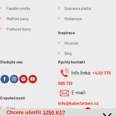
Fasádní omítky
Doprava a platba
Malířské barvy
Reklamace
Práškové barvy
Inspirace
Recenze
Blog
Sledujte nás
Rychlý kontakt
Info linka:
+420 775
595 710
E-mail:
O společnosti
info@kabefarben.cz
O nás
Chcete ušetřit
1250 Kč?