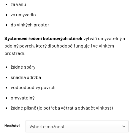
za vanu
za umyvadlo
do vlhkých prostor
Systémové řešení betonových stěrek
vytváří omyvatelný a
odolný povrch, který dlouhodobě funguje i ve vlhkém
prostředí.
žádné spáry
snadná údržba
vodoodpudivý povrch
omyvatelný
žádné plísně (je potřeba větrat a odvádět vlhkost)
Množství