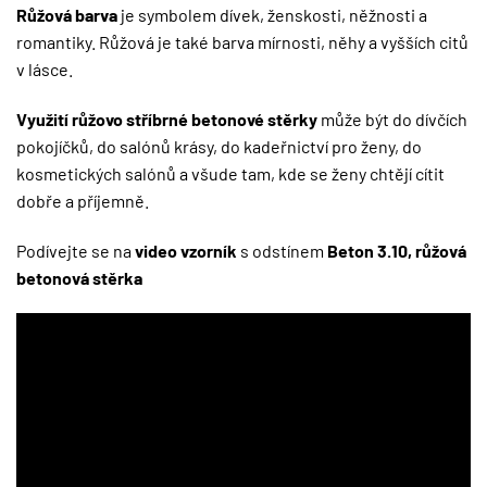
Růžová barva
je symbolem dívek, ženskosti, něžnosti a
romantiky. Růžová je také barva mírnosti, něhy a vyšších citů
v lásce.
Využití růžovo stříbrné betonové stěrky
může být do dívčích
pokojíčků, do salónů krásy, do kadeřnictví pro ženy, do
kosmetických salónů a všude tam, kde se ženy chtějí cítit
dobře a příjemně.
Podívejte se na
video vzorník
s odstínem
Beton 3.10, růžová
betonová stěrka