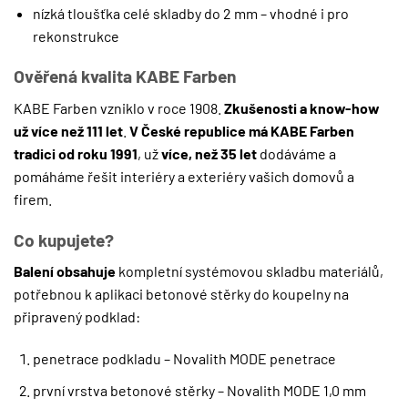
nízká tloušťka celé skladby do 2 mm – vhodné i pro
rekonstrukce
Ověřená kvalita KABE Farben
KABE Farben vzniklo v roce 1908.
Zkušenosti a know-how
už více než 111 let
.
V České republice má KABE Farben
tradici od roku 1991
, už
více, než 35 let
dodáváme a
pomáháme řešit interiéry a exteriéry vašich domovů a
firem.
Co kupujete?
Balení obsahuje
kompletní systémovou skladbu materiálů,
potřebnou k aplikaci betonové stěrky do koupelny na
připravený podklad:
penetrace podkladu – Novalith MODE penetrace
první vrstva betonové stěrky – Novalith MODE 1,0 mm