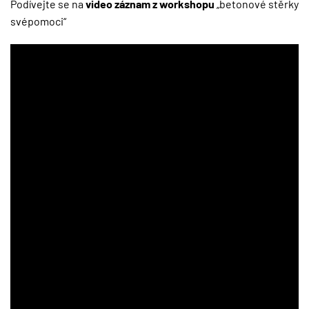
Podívejte se na
video záznam z workshopu
„betonové stěrky
svépomoci“