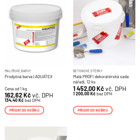
MALÍŘSKÉ BARVY
BETONOVÉ STĚRKY
Malá PROFI dekoratérská sada
Prodyšná barva | AQUATEX
nářadí, 12 ks
1 452,00
Kč
vč. DPH
Cena od 1 kg
1 200,00
Kč
bez DPH
162,62
Kč
vč. DPH
134,40
Kč
bez DPH
PŘIDAT DO KOŠÍKU
PŘIDAT DO KOŠÍKU