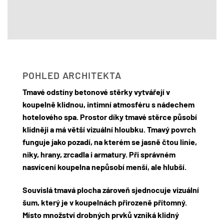
POHLED ARCHITEKTA
Tmavé odstíny betonové stěrky vytvářejí v
koupelně klidnou, intimní atmosféru s nádechem
hotelového spa. Prostor díky tmavé stěrce působí
klidněji a má větší vizuální hloubku. Tmavý povrch
funguje jako pozadí, na kterém se jasně čtou linie,
niky, hrany, zrcadla i armatury. Při správném
nasvícení koupelna nepůsobí menší, ale hlubší.
Souvislá tmavá plocha zároveň sjednocuje vizuální
šum, který je v koupelnách přirozeně přítomný.
Místo množství drobných prvků vzniká klidný