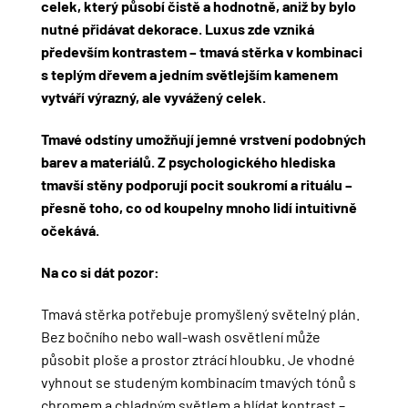
celek, který působí čistě a hodnotně, aniž by bylo
nutné přidávat dekorace. Luxus zde vzniká
především kontrastem – tmavá stěrka v kombinaci
s teplým dřevem a jedním světlejším kamenem
vytváří výrazný, ale vyvážený celek.
Tmavé odstíny umožňují jemné vrstvení podobných
barev a materiálů. Z psychologického hlediska
tmavší stěny podporují pocit soukromí a rituálu –
přesně toho, co od koupelny mnoho lidí intuitivně
očekává.
Na co si dát pozor:
Tmavá stěrka potřebuje promyšlený světelný plán.
Bez bočního nebo wall-wash osvětlení může
působit ploše a prostor ztrácí hloubku. Je vhodné
vyhnout se studeným kombinacím tmavých tónů s
chromem a chladným světlem a hlídat kontrast –