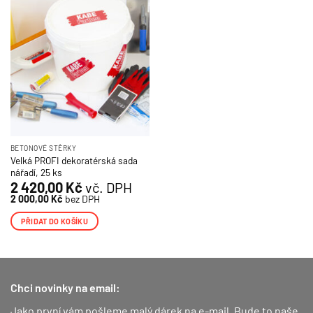
BETONOVÉ STĚRKY
Velká PROFI dekoratérská sada
nářadí, 25 ks
2 420,00
Kč
vč. DPH
2 000,00
Kč
bez DPH
PŘIDAT DO KOŠÍKU
Chci novinky na email:
Jako první vám pošleme malý dárek na e-mail. Bude to naše