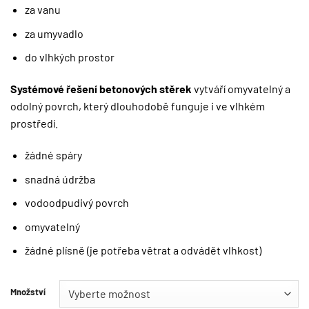
za vanu
za umyvadlo
do vlhkých prostor
Systémové řešení betonových stěrek
vytváří omyvatelný a
odolný povrch, který dlouhodobě funguje i ve vlhkém
prostředí.
žádné spáry
snadná údržba
vodoodpudivý povrch
omyvatelný
žádné plísně (je potřeba větrat a odvádět vlhkost)
Množství