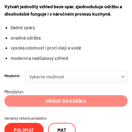
Vytváří jednolitý vzhled beze spár, zjednodušuje údržbu a
dlouhodobě funguje i v náročném provozu kuchyně.
žádné spáry
snadná údržba
vysoká odolnost i proti oleji a vodě
moderní a nadčasový vzhled
Množství
Množství:
PŘIDAT DO KOŠÍKU
Varianty tohoto produktu
POLOMAT
MAT