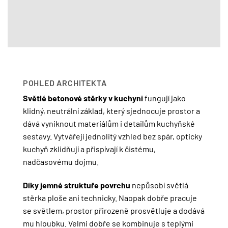
POHLED ARCHITEKTA
Světlé betonové stěrky v kuchyni
fungují jako
klidný, neutrální základ, který sjednocuje prostor a
dává vyniknout materiálům i detailům kuchyňské
sestavy. Vytvářejí jednolitý vzhled bez spár, opticky
kuchyň zklidňují a přispívají k čistému,
nadčasovému dojmu.
Díky jemné struktuře povrchu
nepůsobí světlá
stěrka ploše ani technicky. Naopak dobře pracuje
se světlem, prostor přirozeně prosvětluje a dodává
mu hloubku. Velmi dobře se kombinuje s teplými