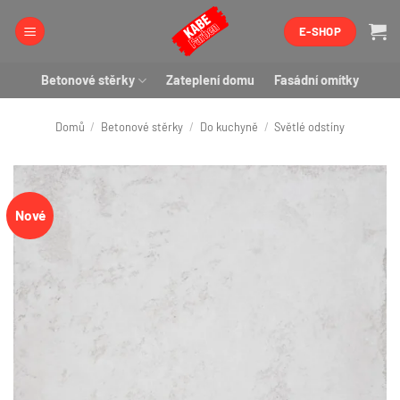
Přeskočit
E-SHOP
na
obsah
Betonové stěrky
Zateplení domu
Fasádní omítky
Domů
/
Betonové stěrky
/
Do kuchyně
/
Světlé odstíny
Nové