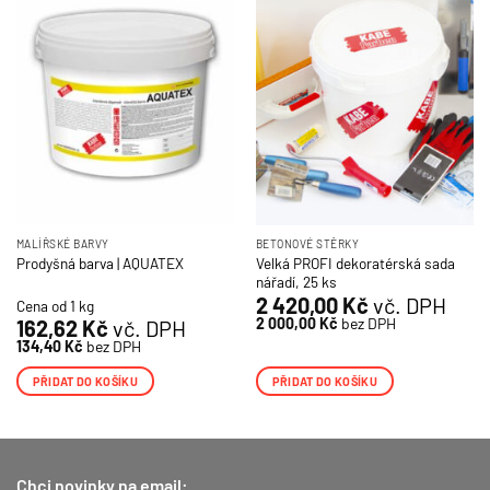
MALÍŘSKÉ BARVY
BETONOVÉ STĚRKY
Velká PROFI dekoratérská sada
Prodyšná barva | AQUATEX
nářadí, 25 ks
2 420,00
Kč
vč. DPH
Cena od 1 kg
2 000,00
Kč
bez DPH
162,62
Kč
vč. DPH
134,40
Kč
bez DPH
PŘIDAT DO KOŠÍKU
PŘIDAT DO KOŠÍKU
Chci novinky na email: