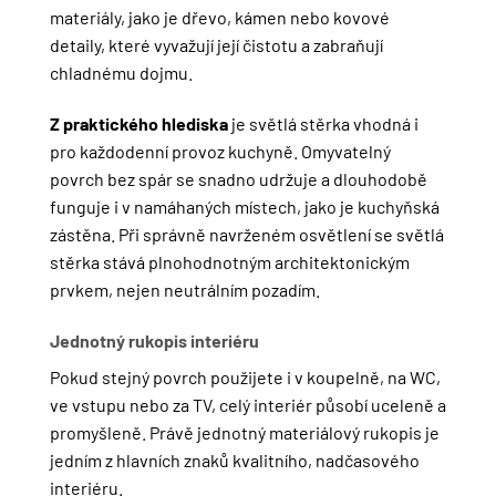
materiály, jako je dřevo, kámen nebo kovové
detaily, které vyvažují její čistotu a zabraňují
chladnému dojmu.
Z praktického hlediska
je světlá stěrka vhodná i
pro každodenní provoz kuchyně. Omyvatelný
povrch bez spár se snadno udržuje a dlouhodobě
funguje i v namáhaných místech, jako je kuchyňská
zástěna. Při správně navrženém osvětlení se světlá
stěrka stává plnohodnotným architektonickým
prvkem, nejen neutrálním pozadím.
Jednotný rukopis interiéru
Pokud stejný povrch použijete i v koupelně, na WC,
ve vstupu nebo za TV, celý interiér působí uceleně a
promyšleně. Právě jednotný materiálový rukopis je
jedním z hlavních znaků kvalitního, nadčasového
interiéru.