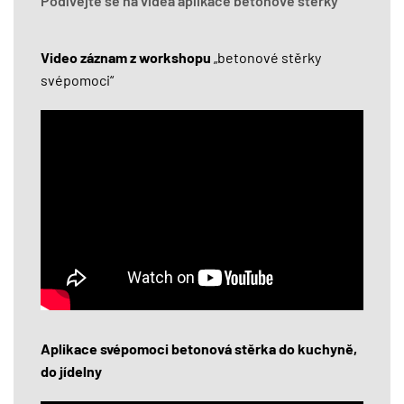
Podívejte se na videa aplikace betonové stěrky
Video záznam z workshopu
„betonové stěrky
svépomoci“
Aplikace svépomoci betonová stěrka do kuchyně,
do jídelny