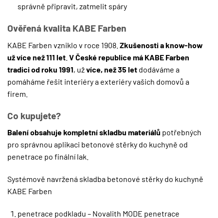
správně připravit, zatmelit spáry
Ověřená kvalita KABE Farben
KABE Farben vzniklo v roce 1908.
Zkušenosti a know-how
už více než 111 let
.
V České republice má KABE Farben
tradici od roku 1991
, už
více, než 35 let
dodáváme a
pomáháme řešit interiéry a exteriéry vašich domovů a
firem.
Co kupujete?
Balení obsahuje kompletní skladbu materiálů
potřebných
pro správnou aplikaci betonové stěrky do kuchyně od
penetrace po finální lak.
Systémově navržená skladba betonové stěrky do kuchyně
KABE Farben
penetrace podkladu – Novalith MODE penetrace