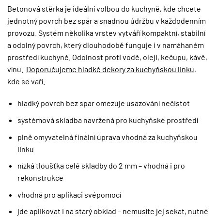
Betonová stěrka je ideální volbou do kuchyně, kde chcete
jednotný povrch bez spár a snadnou údržbu v každodenním
provozu. Systém několika vrstev vytváří kompaktní, stabilní
a odolný povrch, který dlouhodobě funguje i v namáhaném
prostředí kuchyně. Odolnost proti vodě, oleji, kečupu, kávě,
vínu.
Doporučujeme hladké dekory za kuchyňskou linku
,
kde se vaří.
hladký povrch bez spar omezuje usazování nečistot
systémová skladba navržená pro kuchyňské prostředí
plně omyvatelná finální úprava vhodná za kuchyňskou
linku
nízká tloušťka celé skladby do 2 mm – vhodná i pro
rekonstrukce
vhodná pro aplikaci svépomocí
jde aplikovat i na starý obklad – nemusíte jej sekat, nutné