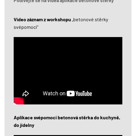
Podívejte se na videa aplikace betonové stěrky
Video záznam z workshopu
„betonové stěrky
svépomoci“
Aplikace svépomoci betonová stěrka do kuchyně,
do jídelny