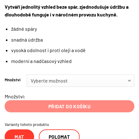
Vytváří jednolitý vzhled beze spár, zjednodušuje údržbu a
dlouhodobě funguje i v náročném provozu kuchyně.
žádné spáry
snadná údržba
vysoká odolnost i proti oleji a vodě
moderní a nadčasový vzhled
Množství
Množství:
PŘIDAT DO KOŠÍKU
Varianty tohoto produktu
MAT
POLOMAT