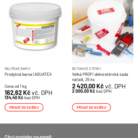
MALÍŘSKÉ BARVY
BETONOVÉ STĚRKY
Velká PROFI dekoratérská sada
Prodyšná barva | AQUATEX
nářadí, 25 ks
2 420,00
Kč
vč. DPH
Cena od 1 kg
2 000,00
Kč
bez DPH
162,62
Kč
vč. DPH
134,40
Kč
bez DPH
PŘIDAT DO KOŠÍKU
PŘIDAT DO KOŠÍKU
Chci novinky na email: