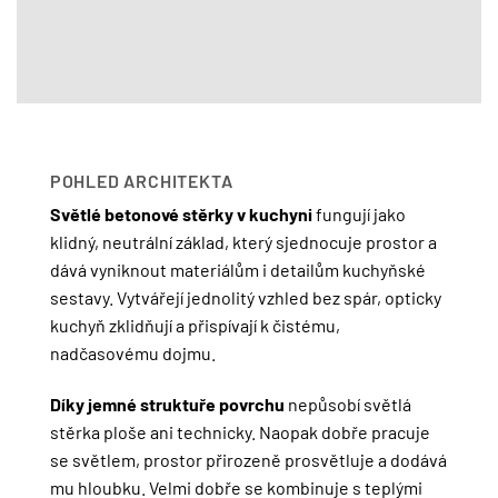
POHLED ARCHITEKTA
Světlé betonové stěrky v kuchyni
fungují jako
klidný, neutrální základ, který sjednocuje prostor a
dává vyniknout materiálům i detailům kuchyňské
sestavy. Vytvářejí jednolitý vzhled bez spár, opticky
kuchyň zklidňují a přispívají k čistému,
nadčasovému dojmu.
Díky jemné struktuře povrchu
nepůsobí světlá
stěrka ploše ani technicky. Naopak dobře pracuje
se světlem, prostor přirozeně prosvětluje a dodává
mu hloubku. Velmi dobře se kombinuje s teplými