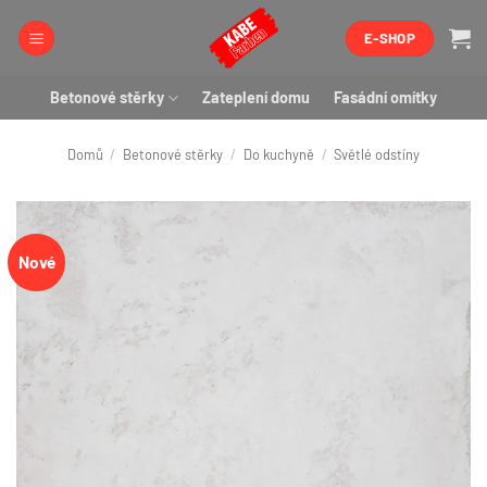
Přeskočit
E-SHOP
na
obsah
Betonové stěrky
Zateplení domu
Fasádní omítky
Domů
/
Betonové stěrky
/
Do kuchyně
/
Světlé odstíny
Nové