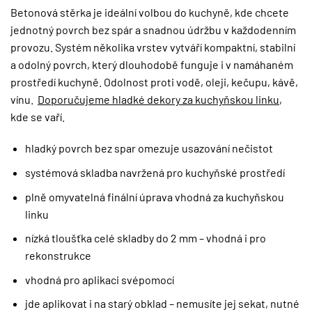
Betonová stěrka je ideální volbou do kuchyně, kde chcete
jednotný povrch bez spár a snadnou údržbu v každodenním
provozu. Systém několika vrstev vytváří kompaktní, stabilní
a odolný povrch, který dlouhodobě funguje i v namáhaném
prostředí kuchyně. Odolnost proti vodě, oleji, kečupu, kávě,
vínu.
Doporučujeme hladké dekory za kuchyňskou linku
,
kde se vaří.
hladký povrch bez spar omezuje usazování nečistot
systémová skladba navržená pro kuchyňské prostředí
plně omyvatelná finální úprava vhodná za kuchyňskou
linku
nízká tloušťka celé skladby do 2 mm – vhodná i pro
rekonstrukce
vhodná pro aplikaci svépomocí
jde aplikovat i na starý obklad – nemusíte jej sekat, nutné