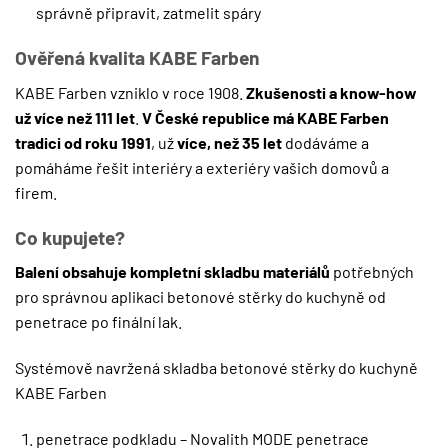
správně připravit, zatmelit spáry
Ověřená kvalita KABE Farben
KABE Farben vzniklo v roce 1908.
Zkušenosti a know-how
už více než 111 let
.
V České republice má KABE Farben
tradici od roku 1991
, už
více, než 35 let
dodáváme a
pomáháme řešit interiéry a exteriéry vašich domovů a
firem.
Co kupujete?
Balení obsahuje kompletní skladbu materiálů
potřebných
pro správnou aplikaci betonové stěrky do kuchyně od
penetrace po finální lak.
Systémově navržená skladba betonové stěrky do kuchyně
KABE Farben
penetrace podkladu – Novalith MODE penetrace