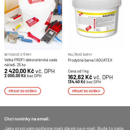
BETONOVÉ STĚRKY
MALÍŘSKÉ BARVY
Velká PROFI dekoratérská sada
Prodyšná barva | AQUATEX
nářadí, 25 ks
2 420,00
Kč
vč. DPH
Cena od 1 kg
2 000,00
Kč
bez DPH
162,62
Kč
vč. DPH
134,40
Kč
bez DPH
PŘIDAT DO KOŠÍKU
PŘIDAT DO KOŠÍKU
Chci novinky na email:
Jako první vám pošleme malý dárek na e-mail. Bude to naše