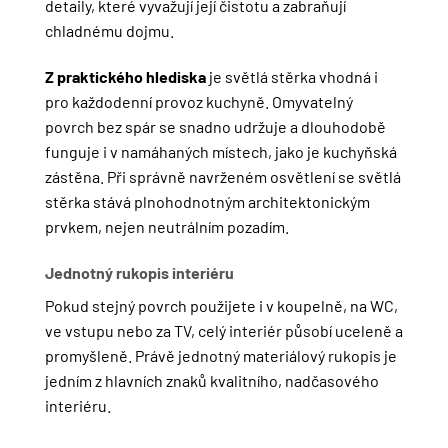
detaily, které vyvažují její čistotu a zabraňují
chladnému dojmu.
Z praktického hlediska
je světlá stěrka vhodná i
pro každodenní provoz kuchyně. Omyvatelný
povrch bez spár se snadno udržuje a dlouhodobě
funguje i v namáhaných místech, jako je kuchyňská
zástěna. Při správně navrženém osvětlení se světlá
stěrka stává plnohodnotným architektonickým
prvkem, nejen neutrálním pozadím.
Jednotný rukopis interiéru
Pokud stejný povrch použijete i v koupelně, na WC,
ve vstupu nebo za TV, celý interiér působí uceleně a
promyšleně. Právě jednotný materiálový rukopis je
jedním z hlavních znaků kvalitního, nadčasového
interiéru.