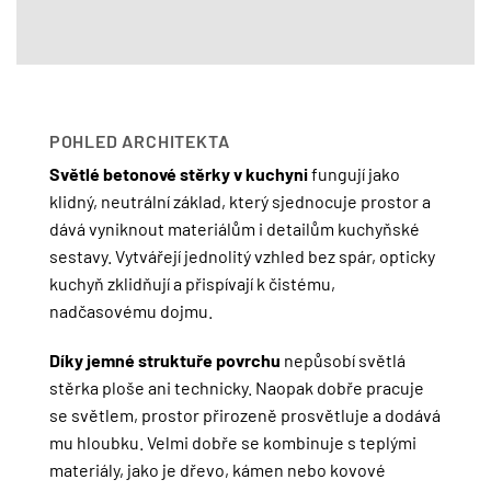
POHLED ARCHITEKTA
Světlé betonové stěrky v kuchyni
fungují jako
klidný, neutrální základ, který sjednocuje prostor a
dává vyniknout materiálům i detailům kuchyňské
sestavy. Vytvářejí jednolitý vzhled bez spár, opticky
kuchyň zklidňují a přispívají k čistému,
nadčasovému dojmu.
Díky jemné struktuře povrchu
nepůsobí světlá
stěrka ploše ani technicky. Naopak dobře pracuje
se světlem, prostor přirozeně prosvětluje a dodává
mu hloubku. Velmi dobře se kombinuje s teplými
materiály, jako je dřevo, kámen nebo kovové