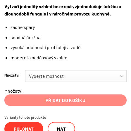
Vytváří jednolitý vzhled beze spár, zjednodušuje údržbu a
dlouhodobě funguje i v náročném provozu kuchyně.
žádné spáry
snadná údržba
vysoká odolnost i proti oleji a vodě
moderní a nadčasový vzhled
Množství
Množství:
PŘIDAT DO KOŠÍKU
Varianty tohoto produktu
POLOMAT
MAT