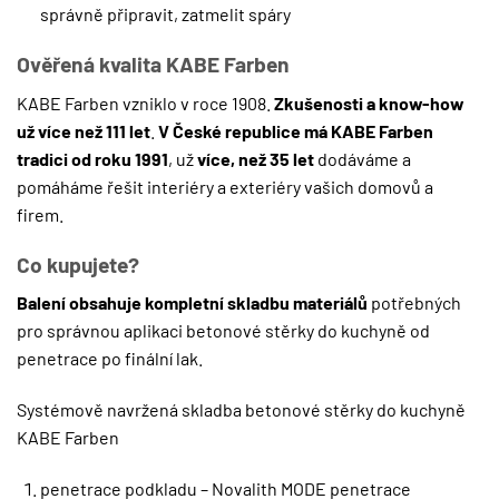
správně připravit, zatmelit spáry
Ověřená kvalita KABE Farben
KABE Farben vzniklo v roce 1908.
Zkušenosti a know-how
už více než 111 let
.
V České republice má KABE Farben
tradici od roku 1991
, už
více, než 35 let
dodáváme a
pomáháme řešit interiéry a exteriéry vašich domovů a
firem.
Co kupujete?
Balení obsahuje kompletní skladbu materiálů
potřebných
pro správnou aplikaci betonové stěrky do kuchyně od
penetrace po finální lak.
Systémově navržená skladba betonové stěrky do kuchyně
KABE Farben
penetrace podkladu – Novalith MODE penetrace