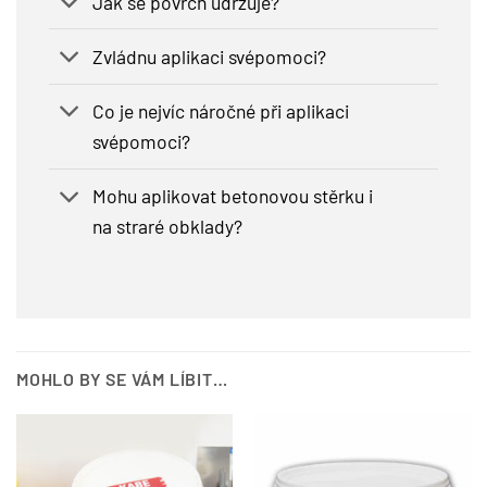
Jak se povrch udržuje?
Zvládnu aplikaci svépomoci?
Co je nejvíc náročné při aplikaci
svépomoci?
Mohu aplikovat betonovou stěrku i
na straré obklady?
MOHLO BY SE VÁM LÍBIT…