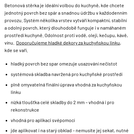
Betonová stěrka je ideální volbou do kuchyně, kde chcete
jednotný povrch bez spár a snadnou údržbu v každodenním
provozu. Systém několika vrstev vytváří kompaktní, stabilní
a odolný povrch, který dlouhodobě funguje i v namáhaném
prostředí kuchyně. Odolnost proti vodě, oleji, kečupu, kávě,
vínu.
Doporučujeme hladké dekory za kuchyňskou linku
,
kde se vaří.
hladký povrch bez spar omezuje usazování nečistot
systémová skladba navržená pro kuchyňské prostředí
plně omyvatelná finální úprava vhodná za kuchyňskou
linku
nízká tloušťka celé skladby do 2 mm – vhodná i pro
rekonstrukce
vhodná pro aplikaci svépomocí
jde aplikovat i na starý obklad – nemusíte jej sekat, nutné