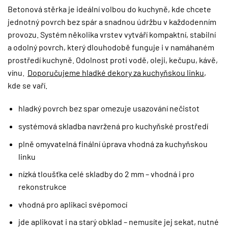
Betonová stěrka je ideální volbou do kuchyně, kde chcete
jednotný povrch bez spár a snadnou údržbu v každodenním
provozu. Systém několika vrstev vytváří kompaktní, stabilní
a odolný povrch, který dlouhodobě funguje i v namáhaném
prostředí kuchyně. Odolnost proti vodě, oleji, kečupu, kávě,
vínu.
Doporučujeme hladké dekory za kuchyňskou linku
,
kde se vaří.
hladký povrch bez spar omezuje usazování nečistot
systémová skladba navržená pro kuchyňské prostředí
plně omyvatelná finální úprava vhodná za kuchyňskou
linku
nízká tloušťka celé skladby do 2 mm – vhodná i pro
rekonstrukce
vhodná pro aplikaci svépomocí
jde aplikovat i na starý obklad – nemusíte jej sekat, nutné