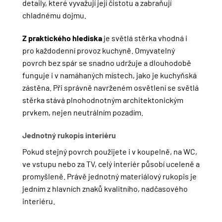
detaily, které vyvažují její čistotu a zabraňují
chladnému dojmu.
Z praktického hlediska
je světlá stěrka vhodná i
pro každodenní provoz kuchyně. Omyvatelný
povrch bez spár se snadno udržuje a dlouhodobě
funguje i v namáhaných místech, jako je kuchyňská
zástěna. Při správně navrženém osvětlení se světlá
stěrka stává plnohodnotným architektonickým
prvkem, nejen neutrálním pozadím.
Jednotný rukopis interiéru
Pokud stejný povrch použijete i v koupelně, na WC,
ve vstupu nebo za TV, celý interiér působí uceleně a
promyšleně. Právě jednotný materiálový rukopis je
jedním z hlavních znaků kvalitního, nadčasového
interiéru.