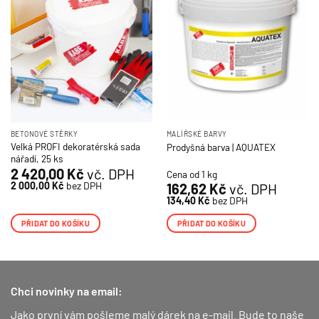
BETONOVÉ STĚRKY
MALÍŘSKÉ BARVY
Velká PROFI dekoratérská sada
Prodyšná barva | AQUATEX
nářadí, 25 ks
2 420,00
Kč
vč. DPH
Cena od 1 kg
2 000,00
Kč
bez DPH
162,62
Kč
vč. DPH
134,40
Kč
bez DPH
PŘIDAT DO KOŠÍKU
PŘIDAT DO KOŠÍKU
Chci novinky na email:
Jako první vám pošleme malý dárek na e-mail. Bude to naše