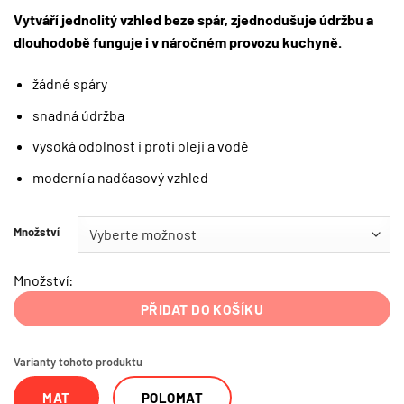
Vytváří jednolitý vzhled beze spár, zjednodušuje údržbu a
dlouhodobě funguje i v náročném provozu kuchyně.
žádné spáry
snadná údržba
vysoká odolnost i proti oleji a vodě
moderní a nadčasový vzhled
Množství
Množství:
PŘIDAT DO KOŠÍKU
Varianty tohoto produktu
MAT
POLOMAT