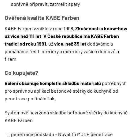
správně připravit, zatmelit spáry
Ověřená kvalita KABE Farben
KABE Farben vzniklo v roce 1908.
Zkušenosti a know-how
už více než 111 let
.
V České republice má KABE Farben
tradici od roku 1991
, už
více, než 35 let
dodáváme a
pomáháme řešit interiéry a exteriéry vašich domovů a
firem.
Co kupujete?
Balení obsahuje kompletní skladbu materiálů
potřebných
pro správnou aplikaci betonové stěrky do kuchyně od
penetrace po finální lak.
Systémově navržená skladba betonové stěrky do kuchyně
KABE Farben
penetrace podkladu – Novalith MODE penetrace