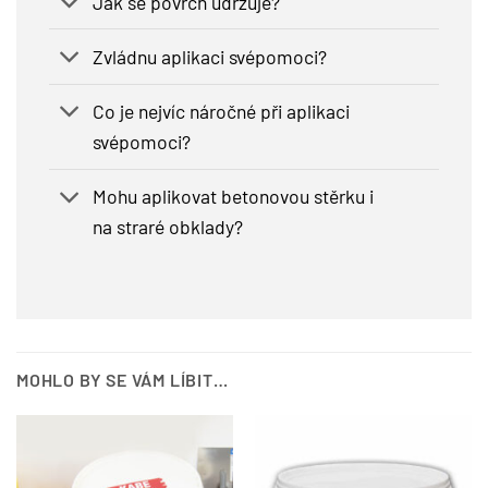
Jak se povrch udržuje?
Zvládnu aplikaci svépomoci?
Co je nejvíc náročné při aplikaci
svépomoci?
Mohu aplikovat betonovou stěrku i
na straré obklady?
MOHLO BY SE VÁM LÍBIT…