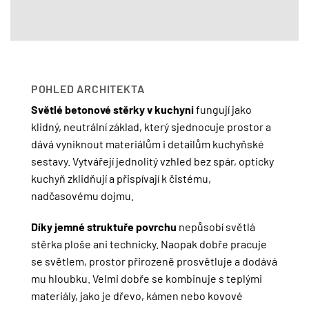
POHLED ARCHITEKTA
Světlé betonové stěrky v kuchyni
fungují jako
klidný, neutrální základ, který sjednocuje prostor a
dává vyniknout materiálům i detailům kuchyňské
sestavy. Vytvářejí jednolitý vzhled bez spár, opticky
kuchyň zklidňují a přispívají k čistému,
nadčasovému dojmu.
Díky jemné struktuře povrchu
nepůsobí světlá
stěrka ploše ani technicky. Naopak dobře pracuje
se světlem, prostor přirozeně prosvětluje a dodává
mu hloubku. Velmi dobře se kombinuje s teplými
materiály, jako je dřevo, kámen nebo kovové