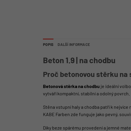
POPIS
DALŠÍ INFORMACE
Beton 1.9 | na chodbu
Proč betonovou stěrku na
Betonová stěrka na chodbu
je ideální vol
vytváří kompaktní, stabilní a odolný povrch.
Stěna vstupní haly a chodba patří k nejvíc
KABE Farben zde funguje jako pevný, souvis
Díky beze spárému provedení a jemné materi