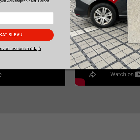
ných workshopech KABE Farben.
SKAT SLEVU
ování osobních údajů