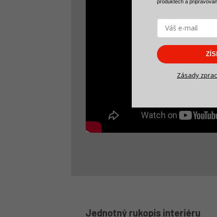
produktech a
připravova
ZÍ
Zásady zprac
Jednotný rukopis interiéru