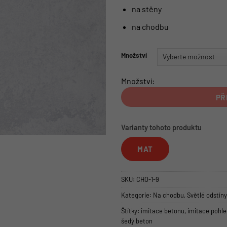
na stěny
na chodbu
Množství
Množství:
PŘ
Varianty tohoto produktu
MAT
SKU:
CHO-1-9
Kategorie:
Na chodbu
,
Světlé odstíny
Štítky:
imitace betonu
,
imitace pohl
šedý beton