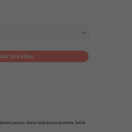
IDAT DO KOŠÍKU
edoveho betonu
,
Světle šedá betonová stěrka
,
Světle