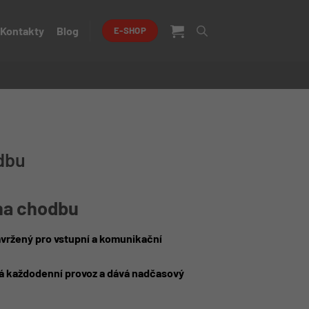
Kontakty
Blog
E-SHOP
odbu
na chodbu
vržený pro vstupní a komunikační
ádá každodenní provoz a dává nadčasový