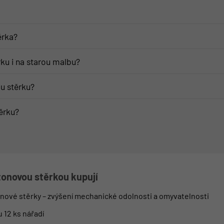
ěrka?
ku i na starou malbu?
u stěrku?
ěrku?
tonovou stěrkou kupují
onové stěrky – zvýšení mechanické odolnosti a omyvatelnosti
 12 ks nářadí