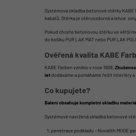
Systémová skladba betonové stěrky KABE Far
kabátů. Stěrka je otěruvzdorná a lehce om
Pokud chcete betonovou stěrku ve větší mec
do košíku
PUR LAK MAT
nebo
PUR LAK PO
Ověřená kvalita KABE Far
KABE Farben vzniklo v roce 1908.
Zkušenost
let
dodáváme a pomáháme řešit interiéry a 
Co kupujete?
Balení obsahuje kompletní skladbu materiá
Systémově navržená skladba betonové stě
penetrace podkladu – Novalith MODE pe