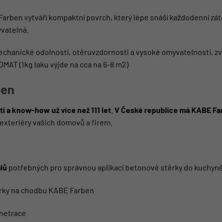
ben vytváří kompaktní povrch, který lépe snáší každodenní zátě
yvatelná.
hanické odolnosti, otěruvzdornosti a vysoké omyvatelnosti, zvo
LOMAT
(1kg laku výjde na cca na 6-8 m2)
ben
i a know-how už více než 111 let
.
V České republice má KABE Far
exteriéry vašich domovů a firem.
lů
potřebných pro správnou aplikaci betonové stěrky do kuchyně 
rky na chodbu KABE Farben
netrace