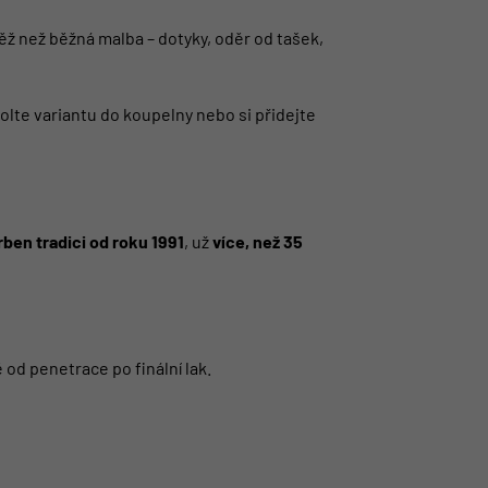
ž než běžná malba – dotyky, oděr od tašek,
lte variantu do koupelny nebo si přidejte
ben tradici od roku 1991
, už
více, než 35
od penetrace po finální lak.