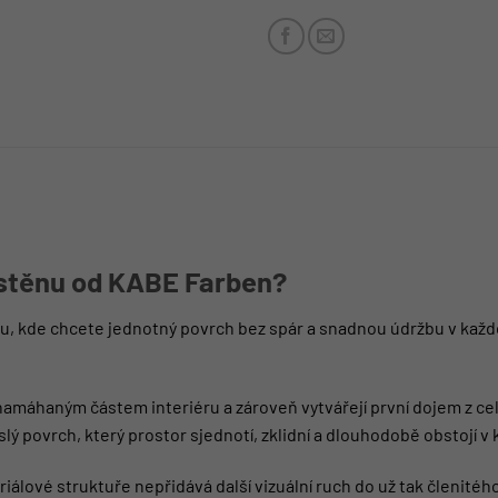
 stěnu od KABE Farben?
bou, kde chcete jednotný povrch bez spár a snadnou údržbu v kaž
e namáhaným částem interiéru a zároveň vytvářejí první dojem z 
lý povrch, který prostor sjednotí, zklidní a dlouhodobě obstojí 
álové struktuře nepřidává další vizuální ruch do už tak členitéh