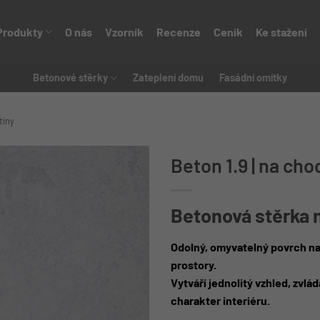
Produkty
O nás
Vzorník
Recenze
Ceník
Ke stažení
Betonové stěrky
Zateplení domu
Fasádní omítky
tíny
Beton 1.9 | na ch
Betonová stěrka 
Odolný, omyvatelný povrch na
prostory.
Vytváří jednolitý vzhled, zvl
charakter interiéru.