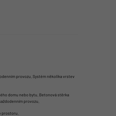
dodenním provozu. Systém několika vrstev
celého domu nebo bytu. Betonová stěrka
v každodenním provozu.
o prostoru.