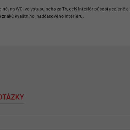
elně, na WC, ve vstupu nebo za TV, celý interiér působí uceleně 
h znaků kvalitního, nadčasového interiéru.
 OTÁZKY