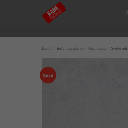
Přeskočit
na
obsah
Domů
/
Betonové stěrky
/
Na chodbu
/
Světlé ods
Nové