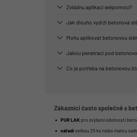
Zvládnu aplikaci svépomoci?
Jak dlouho vydrží betonová st
Mohu aplikovat betonovou stěr
Jakou penetraci pod betonovo
Co je potřeba na betonovou št
Zákazníci často společně s be
PUR LAK
pro zvýšení odolnosti bet
nářadí
velkou 25 ks nebo malou sadu