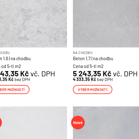
še...
na
nce
stránce
uktu
produktu
 odběru našeho newsletteru
a
my
levu 1250 Kč.
 se dozví o nových akcích,
ných workshopech KABE Farben.
HODBU
NA CHODBU
 1.6 | na chodbu
Beton 1.7 | na chodbu
 od 5-ti m2
Cena od 5-ti m2
243,35
Kč
vč. DPH
5 243,35
Kč
vč. DPH
SKAT SLEVU
3,35
Kč
bez DPH
4 333,35
Kč
bez DPH
ování osobních údajů
BĚR MOŽNOSTÍ
VÝBĚR MOŽNOSTÍ
o
Tento
ukt
produkt
má
více
Nové
nt.
variant.
osti
Možnosti