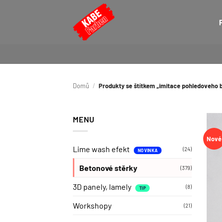
Přeskočit
na
obsah
Domů
/
Produkty se štítkem „imitace pohledoveho 
MENU
Nové
Lime wash efekt
(24)
Betonové stěrky
(379)
3D panely, lamely
(8)
Workshopy
(21)