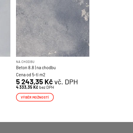
lze
vybrat
na
stránce
produktu
NA CHODBU
Beton 8.8 | na chodbu
Cena od 5-ti m2
5 243,35
Kč
vč. DPH
4 333,35
Kč
bez DPH
VÝBĚR MOŽNOSTÍ
Tento
produkt
má
více
variant.