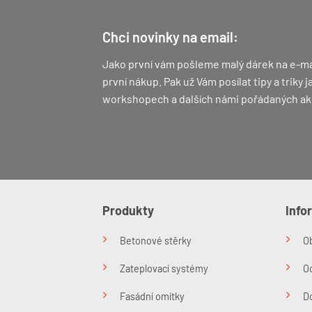
Možn
lze
Chci novinky na email:
vybr
na
Jako první vám pošleme malý dárek na e-ma
strá
první nákup.
Pak už Vám posílat tipy a triky
prod
workshopech a dalších námi pořádaných ak
Produkty
Info
Betonové stěrky
O
Zateplovací systémy
O
Fasádní omítky
Do