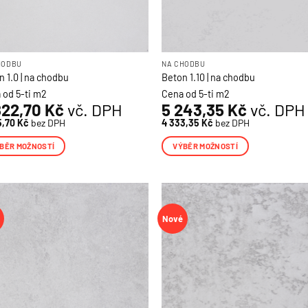
HODBU
NA CHODBU
 1.0 | na chodbu
Beton 1.10 | na chodbu
 od 5-ti m2
Cena od 5-ti m2
822,70
Kč
vč. DPH
5 243,35
Kč
vč. DPH
5,70
Kč
bez DPH
4 333,35
Kč
bez DPH
BĚR MOŽNOSTÍ
VÝBĚR MOŽNOSTÍ
o
Tento
ukt
produkt
má
více
Nové
nt.
variant.
osti
Možnosti
lze
at
vybrat
na
nce
stránce