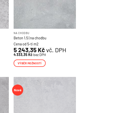
produktu
NA CHODBU
Beton 1.5 | na chodbu
Cena od 5-ti m2
5 243,35
Kč
vč. DPH
4 333,35
Kč
bez DPH
VÝBĚR MOŽNOSTÍ
Tento
produkt
má
více
Nové
variant.
Možnosti
lze
vybrat