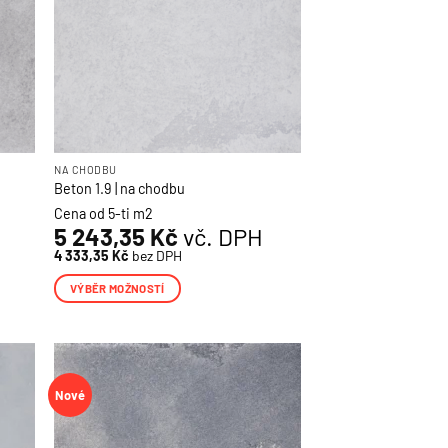
na
stránce
produktu
NA CHODBU
Beton 1.9 | na chodbu
Cena od 5-ti m2
5 243,35
Kč
vč. DPH
4 333,35
Kč
bez DPH
VÝBĚR MOŽNOSTÍ
Tento
produkt
má
více
Nové
variant.
Možnosti