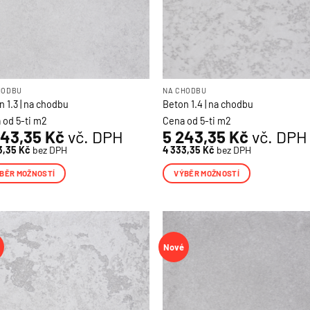
uktu
produktu
HODBU
NA CHODBU
 1.3 | na chodbu
Beton 1.4 | na chodbu
 od 5-ti m2
Cena od 5-ti m2
243,35
Kč
vč. DPH
5 243,35
Kč
vč. DPH
3,35
Kč
bez DPH
4 333,35
Kč
bez DPH
BĚR MOŽNOSTÍ
VÝBĚR MOŽNOSTÍ
o
Tento
ukt
produkt
má
více
Nové
nt.
variant.
osti
Možnosti
lze
 je
at
vybrat