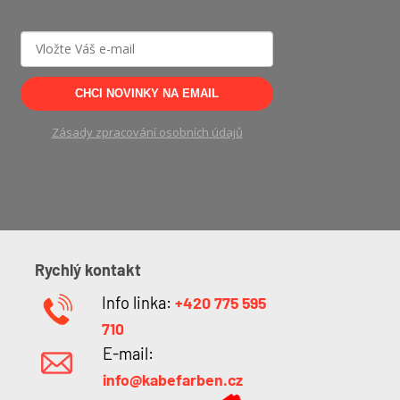
Možnosti
lze
vybrat
na
CHCI NOVINKY NA EMAIL
stránce
produktu
Zásady zpracování osobních údajů
Rychlý kontakt
Info linka:
+420 775 595
710
E-mail:
info@kabefarben.cz