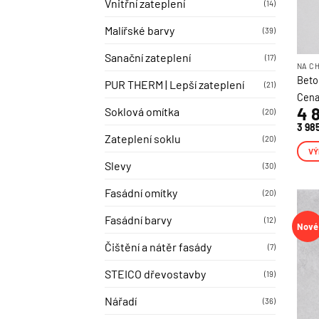
Vnitřní zateplení
(14)
Malířské barvy
(39)
Sanační zateplení
(17)
NA C
Beton
PUR THERM | Lepší zateplení
(21)
Cena
4 
Soklová omítka
(20)
3 98
Zateplení soklu
(20)
VÝ
Slevy
(30)
Tent
prod
Fasádní omítky
(20)
má
více
Fasádní barvy
(12)
Nové
varia
Čištění a nátěr fasády
(7)
Možn
lze
STEICO dřevostavby
(19)
vybr
na
Nářadí
(36)
strá