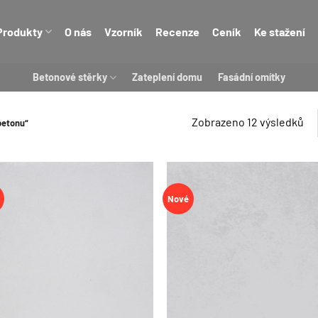
Produkty
O nás
Vzorník
Recenze
Ceník
Ke stažení
Betonové stěrky
Zateplení domu
Fasádní omítky
Zobrazeno 12 výsledků
betonu“
Nové