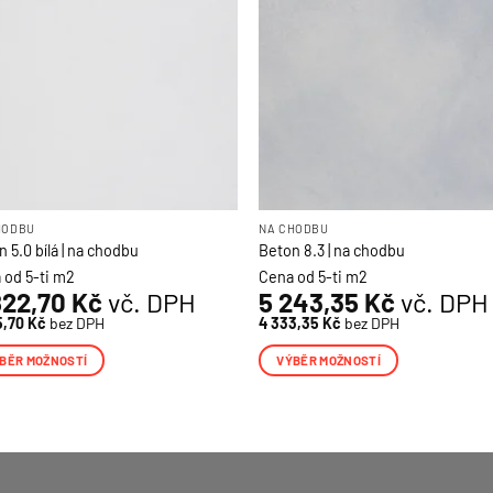
lze
at
vybrat
na
nce
stránce
uktu
produktu
HODBU
NA CHODBU
 5.0 bílá | na chodbu
Beton 8.3 | na chodbu
 od 5-ti m2
Cena od 5-ti m2
822,70
Kč
vč. DPH
5 243,35
Kč
vč. DPH
5,70
Kč
bez DPH
4 333,35
Kč
bez DPH
BĚR MOŽNOSTÍ
VÝBĚR MOŽNOSTÍ
o
Tento
ukt
produkt
má
více
nt.
variant.