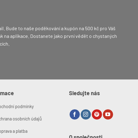
osti
Možnosti
lze
at
vybrat
na
il. Bude to naše poděkování a kupón na 500 kč pro Váš
nce
stránce
 jak na aplikace. Dostanete jako první vědět o chystaných
uktu
produktu
cích.
rmace
Sledujte nás
bchodní podmínky
chrana osobních údajů
prava a platba
O společnosti