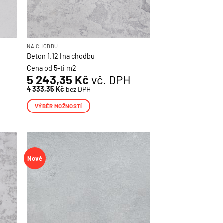
NA CHODBU
Beton 1.12 | na chodbu
Cena od 5-ti m2
5 243,35
Kč
vč. DPH
4 333,35
Kč
bez DPH
VÝBĚR MOŽNOSTÍ
Tento
produkt
má
více
Nové
variant.
Možnosti
lze
vybrat
na
stránce