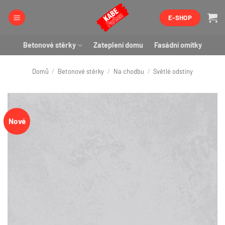
Přeskočit
E-SHOP
na
obsah
Betonové stěrky
Zateplení domu
Fasádní omítky
Domů
/
Betonové stěrky
/
Na chodbu
/
Světlé odstíny
Nové