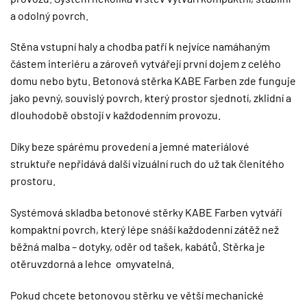
a odolný povrch.
Stěna vstupní haly a chodba patří k nejvíce namáhaným
částem interiéru a zároveň vytvářejí první dojem z celého
domu nebo bytu. Betonová stěrka KABE Farben zde funguje
jako pevný, souvislý povrch, který prostor sjednotí, zklidní a
dlouhodobě obstojí v každodenním provozu.
Díky beze spárému provedení a jemné materiálové
struktuře nepřidává další vizuální ruch do už tak členitého
prostoru.
Systémová skladba betonové stěrky KABE Farben vytváří
kompaktní povrch, který lépe snáší každodenní zátěž než
běžná malba – dotyky, oděr od tašek, kabátů. Stěrka je
otěruvzdorná a lehce omyvatelná.
Pokud chcete betonovou stěrku ve větší mechanické