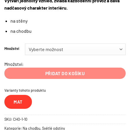
Vytváří jednolitý vzhled, zvládá každodenní provoz a dává
nadčasový charakter interiéru.
na stěny
na chodbu
Množství
Množství:
PŘIDAT DO KOŠÍKU
Varianty tohoto produktu
MAT
SKU:
CHO-1-10
Kategorie:
Na chodbu
,
Světlé odstíny