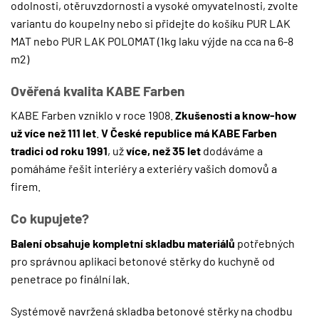
odolnosti, otěruvzdornosti a vysoké omyvatelnosti, zvolte
variantu do koupelny nebo si přidejte do košíku
PUR LAK
MAT
nebo
PUR LAK POLOMAT
(1kg laku výjde na cca na 6-8
m2)
Ověřená kvalita KABE Farben
KABE Farben vzniklo v roce 1908.
Zkušenosti a know-how
už více než 111 let
.
V České republice má KABE Farben
tradici od roku 1991
, už
více, než 35 let
dodáváme a
pomáháme řešit interiéry a exteriéry vašich domovů a
firem.
Co kupujete?
Balení obsahuje kompletní skladbu materiálů
potřebných
pro správnou aplikaci betonové stěrky do kuchyně od
penetrace po finální lak.
Systémově navržená skladba betonové stěrky na chodbu