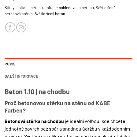
Štítky:
imitace betonu
,
imitace pohledoveho betonu
,
Světle šedá
betonová stěrka
,
Světle šedý beton
POPIS
DALŠÍ INFORMACE
Beton 1.10 | na chodbu
Proč betonovou stěrku na stěnu od KABE
Farben?
Betonová stěrka na chodbu
je ideální volbou, kde chcete
jednotný povrch bez spár a snadnou údržbu v každodenním
provozu. Systém několika vrstev vytváří kompaktní, stabilní