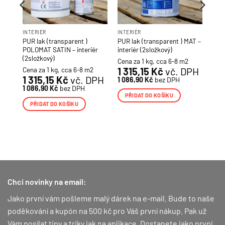
INTERIÉR
INTERIÉR
PUR lak (transparent )
PUR lak (transparent ) MAT –
POLOMAT SATIN – interiér
interiér (2složkový)
(2složkový)
H
Cena za 1 kg, cca 6-8 m2
Cena za 1 kg, cca 6-8 m2
1 315,15
Kč
vč. DPH
1 315,15
Kč
vč. DPH
1 086,90
Kč
bez DPH
1 086,90
Kč
bez DPH
PŘIDAT DO KOŠÍKU
PŘIDAT DO KOŠÍKU
Chci novinky na email:
Jako první vám pošleme malý dárek na e-mail. Bude to naše
poděkování a kupón na 500 kč pro Váš první nákup.
Pak už
Vám posílat tipy a triky jak na aplikace. Dostanete jako první