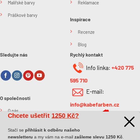
Malířské barvy
Reklamace
Práškové barvy
Inspirace
Recenze
Blog
Sledujte nás
Rychlý kontakt
Info linka:
+420 775
595 710
E-mail:
O společnosti
info@kabefarben.cz
O nás
Chcete ušetřit
1250 Kč?
Kontakt
Stačí se
přihlásit k odběru našeho
newsletteru
a my vám na e-mail
zašleme slevu 1250 Kč
.