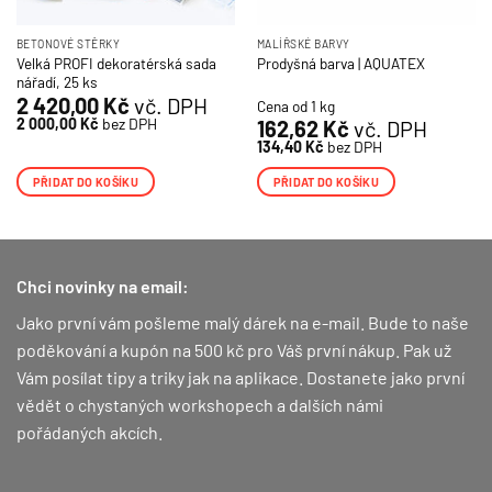
BETONOVÉ STĚRKY
MALÍŘSKÉ BARVY
Velká PROFI dekoratérská sada
Prodyšná barva | AQUATEX
nářadí, 25 ks
2 420,00
Kč
vč. DPH
Cena od 1 kg
2 000,00
Kč
bez DPH
162,62
Kč
vč. DPH
134,40
Kč
bez DPH
PŘIDAT DO KOŠÍKU
PŘIDAT DO KOŠÍKU
Chci novinky na email:
Jako první vám pošleme malý dárek na e-mail. Bude to naše
poděkování a kupón na 500 kč pro Váš první nákup.
Pak už
Vám posílat tipy a triky jak na aplikace. Dostanete jako první
vědět o chystaných workshopech a dalších námi
pořádaných akcích.