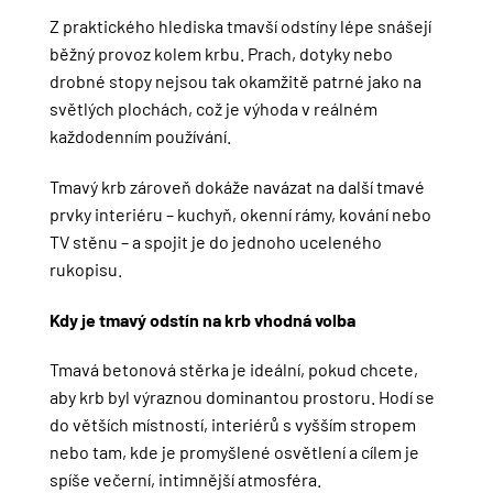
Z praktického hlediska tmavší odstíny lépe snášejí
běžný provoz kolem krbu. Prach, dotyky nebo
drobné stopy nejsou tak okamžitě patrné jako na
světlých plochách, což je výhoda v reálném
každodenním používání.
Tmavý krb zároveň dokáže navázat na další tmavé
prvky interiéru – kuchyň, okenní rámy, kování nebo
TV stěnu – a spojit je do jednoho uceleného
rukopisu.
Kdy je tmavý odstín na krb vhodná volba
Tmavá betonová stěrka je ideální, pokud chcete,
aby krb byl výraznou dominantou prostoru. Hodí se
do větších místností, interiérů s vyšším stropem
nebo tam, kde je promyšlené osvětlení a cílem je
spíše večerní, intimnější atmosféra.