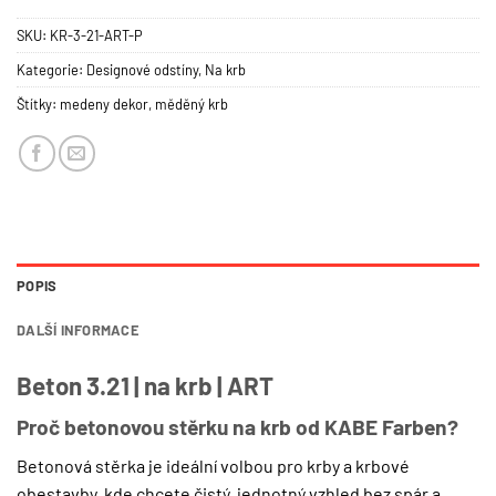
SKU:
KR-3-21-ART-P
Kategorie:
Designové odstíny
,
Na krb
Štítky:
medeny dekor
,
měděný krb
POPIS
DALŠÍ INFORMACE
Beton 3.21 | na krb | ART
Proč betonovou stěrku na krb od KABE Farben?
Betonová stěrka je ideální volbou pro krby a krbové
obestavby, kde chcete čistý, jednotný vzhled bez spár a