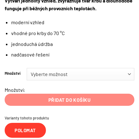
Vytváří jednolitý vzhled, zvýrazňuje tvar krbu a dlouhodobě
funguje při běžných provozních teplotách.
moderní vzhled
vhodné pro krby do 70 °C
jednoduchá údržba
nadčasové řešení
Množství
Množství:
PŘIDAT DO KOŠÍKU
Varianty tohoto produktu
POLOMAT