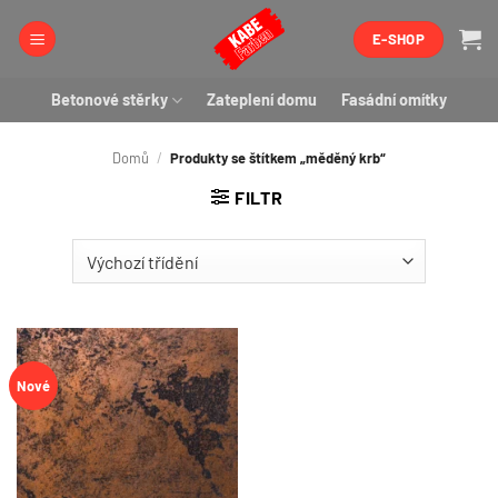
Přeskočit
E-SHOP
na
obsah
Betonové stěrky
Zateplení domu
Fasádní omítky
Domů
/
Produkty se štítkem „měděný krb“
FILTR
Nové