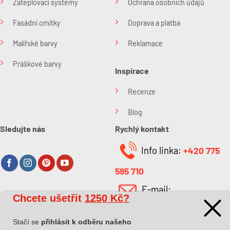
Zateplovací systémy
Ochrana osobních údajů
Fasádní omítky
Doprava a platba
Malířské barvy
Reklamace
Práškové barvy
Inspirace
Recenze
Blog
Sledujte nás
Rychlý kontakt
Info linka:
+420 775
595 710
E-mail:
Chcete ušetřit
1250 Kč?
O společnosti
info@kabefarben.cz
O nás
Stačí se
přihlásit k odběru našeho