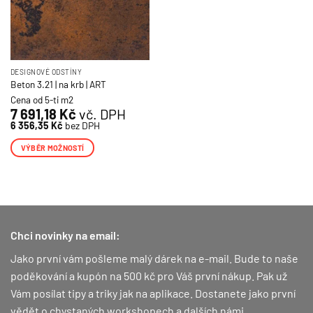
DESIGNOVÉ ODSTÍNY
Beton 3.21 | na krb | ART
Cena od 5-ti m2
7 691,18
Kč
vč. DPH
6 356,35
Kč
bez DPH
VÝBĚR MOŽNOSTÍ
Tento
produkt
má
více
variant.
Chci novinky na email:
Možnosti
lze
Jako první vám pošleme malý dárek na e-mail. Bude to naše
vybrat
poděkování a kupón na 500 kč pro Váš první nákup.
Pak už
na
Vám posílat tipy a triky jak na aplikace. Dostanete jako první
stránce
vědět o chystaných workshopech a dalších námi
produktu