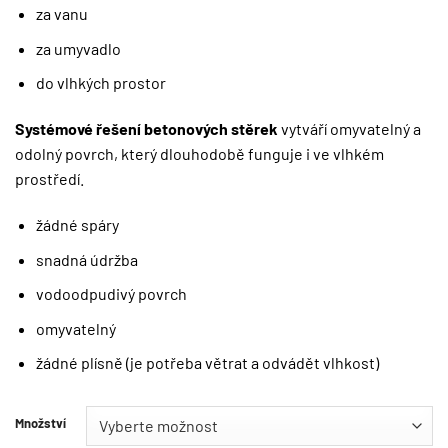
za vanu
za umyvadlo
do vlhkých prostor
Systémové řešení betonových stěrek
vytváří omyvatelný a
odolný povrch, který dlouhodobě funguje i ve vlhkém
prostředí.
žádné spáry
snadná údržba
vodoodpudivý povrch
omyvatelný
žádné plísně (je potřeba větrat a odvádět vlhkost)
Množství