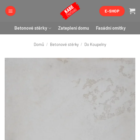
Přeskočit
E-SHOP
na
obsah
Betonové stěrky
Zateplení domu
Fasádní omítky
Domů
/
Betonové stěrky
/
Do Koupelny