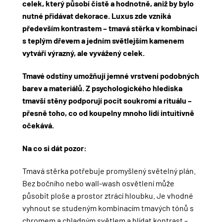
celek, který působí čistě a hodnotně, aniž by bylo
nutné přidávat dekorace. Luxus zde vzniká
především kontrastem – tmavá stěrka v kombinaci
s teplým dřevem a jedním světlejším kamenem
vytváří výrazný, ale vyvážený celek.
Tmavé odstíny umožňují jemné vrstvení podobných
barev a materiálů. Z psychologického hlediska
tmavší stěny podporují pocit soukromí a rituálu –
přesně toho, co od koupelny mnoho lidí intuitivně
očekává.
Na co si dát pozor:
Tmavá stěrka potřebuje promyšlený světelný plán.
Bez bočního nebo wall-wash osvětlení může
působit ploše a prostor ztrácí hloubku. Je vhodné
vyhnout se studeným kombinacím tmavých tónů s
chromem a chladným světlem a hlídat kontrast –