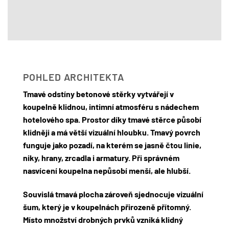
POHLED ARCHITEKTA
Tmavé odstíny betonové stěrky vytvářejí v
koupelně klidnou, intimní atmosféru s nádechem
hotelového spa. Prostor díky tmavé stěrce působí
klidněji a má větší vizuální hloubku. Tmavý povrch
funguje jako pozadí, na kterém se jasně čtou linie,
niky, hrany, zrcadla i armatury. Při správném
nasvícení koupelna nepůsobí menší, ale hlubší.
Souvislá tmavá plocha zároveň sjednocuje vizuální
šum, který je v koupelnách přirozeně přítomný.
Místo množství drobných prvků vzniká klidný