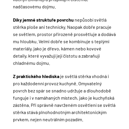
nadčasovému dojmu.
Díky jemné struktuře povrchu
nepůsobí světlá
stěrka ploše ani technicky. Naopak dobře pracuje
se světlem, prostor přirozeně prosvětluje a dodává
mu hloubku. Velmi dobře se kombinuje s teplými
materiály, jako je dřevo, kámen nebo kovové
detaily, které vyvažují její čistotu a zabraňují
chladnému dojmu.
Z praktického hlediska
je světlá stěrka vhodná i
pro každodenní provoz kuchyně. Omyvatelný
povrch bez spár se snadno udržuje a dlouhodobě
funguje i v namáhaných místech, jako je kuchyňská
zástěna. Při správně navrženém osvětlení se světlá
stěrka stává plnohodnotným architektonickým
prvkem, nejen neutrálním pozadím.