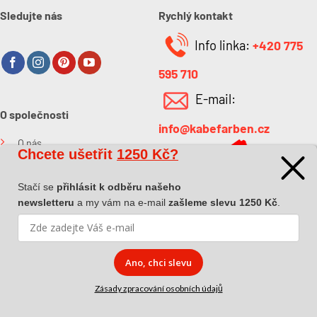
Sledujte nás
Rychlý kontakt
Info linka:
+420 775
595 710
E-mail:
O společnosti
info@kabefarben.cz
O nás
Chcete ušetřit
1250 Kč?
Kontakt
Stačí se
přihlásit k odběru našeho
newsletteru
a my vám na e-mail
zašleme slevu 1250 Kč
.
Ano, chci slevu
Copyright 2026 ©
Dova a.s.
|
Pokyny k převzetí zásilky
|
Zásady
zpracování osobních údajů
|
Affiliate spolupráce
Zásady zpracování osobních údajů