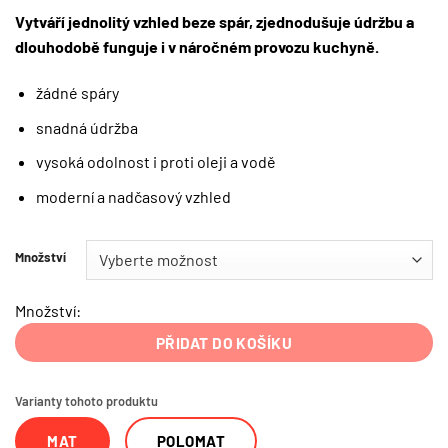
Vytváří jednolitý vzhled beze spár, zjednodušuje údržbu a
dlouhodobě funguje i v náročném provozu kuchyně.
žádné spáry
snadná údržba
vysoká odolnost i proti oleji a vodě
moderní a nadčasový vzhled
Množství
Množství:
PŘIDAT DO KOŠÍKU
Varianty tohoto produktu
MAT
POLOMAT