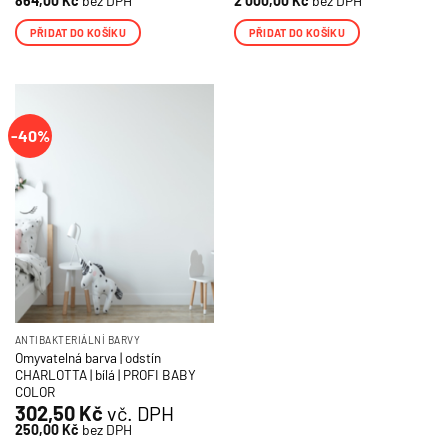
864,00
Kč
bez DPH
2 000,00
Kč
bez DPH
PŘIDAT DO KOŠÍKU
PŘIDAT DO KOŠÍKU
-40%
ANTIBAKTERIÁLNÍ BARVY
Omyvatelná barva | odstín
CHARLOTTA | bílá | PROFI BABY
COLOR
302,50
Kč
vč. DPH
250,00
Kč
bez DPH