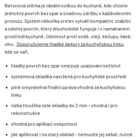
Betonová stěrka je ideální volbou do kuchyně, kde chcete
jednotný povrch bez spár a snadnou údržbu v každodenním
provozu. Systém několika vrstev vytváří kompaktní, stabilní
a odolný povrch, který dlouhodobě funguje i v namáhaném
prostředí kuchyně. Odolnost proti vodě, oleji, kečupu, kávě,
vínu.
Doporučujeme hladké dekory za kuchyňskou linku
,
kde se vaří.
hladký povrch bez spar omezuje usazování nečistot
systémová skladba navržená pro kuchyňské prostředí
plně omyvatelná finální úprava vhodná za kuchyňskou
linku
nízká tloušťka celé skladby do 2 mm – vhodná i pro
rekonstrukce
vhodná pro aplikaci svépomocí
jde aplikovat i na starý obklad – nemusíte jej sekat, nutné