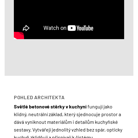
POHLED ARCHITEKTA
Světlé betonové stěrky v kuchyni
fungují jako
klidný, neutrální základ, který sjednocuje prostor a
dává vyniknout materiálům i detailům kuchyňské
sestavy. Vytvářejí jednolitý vzhled bez spár, opticky
kuchyň zklidňují a přispívají k čistému,