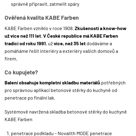
správně připravit, zatmelit spáry
Ověřená kvalita KABE Farben
KABE Farben vzniklo v roce 1908.
Zkušenosti a know-how
už více než 111 let
.
V České republice má KABE Farben
tradici od roku 1991
, už
více, než 35 let
dodáváme a
pomáháme řešit interiéry a exteriéry vašich domovů a
firem.
Co kupujete?
Balení obsahuje kompletní skladbu materiálů
potřebných
pro správnou aplikaci betonové stěrky do kuchyně od
penetrace po finální lak.
Systémově navržená skladba betonové stěrky do kuchyně
KABE Farben
penetrace podkladu – Novalith MODE penetrace