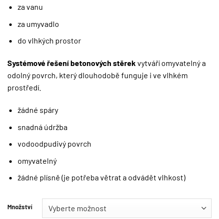
za vanu
za umyvadlo
do vlhkých prostor
Systémové řešení betonových stěrek
vytváří omyvatelný a
odolný povrch, který dlouhodobě funguje i ve vlhkém
prostředí.
žádné spáry
snadná údržba
vodoodpudivý povrch
omyvatelný
žádné plísně (je potřeba větrat a odvádět vlhkost)
Množství