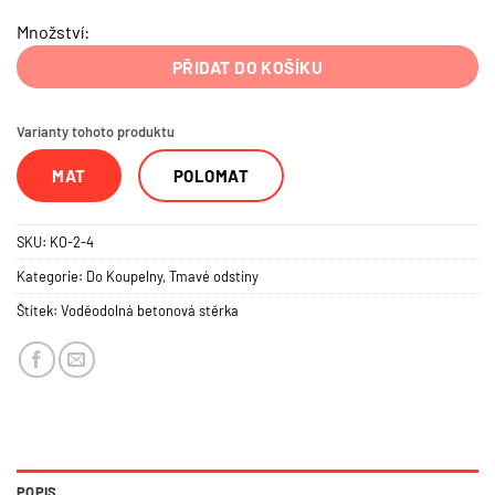
Množství:
PŘIDAT DO KOŠÍKU
Varianty tohoto produktu
MAT
POLOMAT
SKU:
KO-2-4
Kategorie:
Do Koupelny
,
Tmavé odstíny
Štítek:
Voděodolná betonová stěrka
POPIS