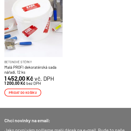
BETONOVÉ STĚRKY
Malá PROFI dekoratérská sada
nářadí, 12 ks
1 452,00
Kč
vč. DPH
1 200,00
Kč
bez DPH
PŘIDAT DO KOŠÍKU
Chci novinky na email:
Jako první vám pošleme malý dárek na e-mail. Bude to naše