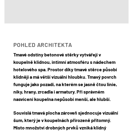
POHLED ARCHITEKTA
Tmavé odstíny betonové stěrky vytvářejí v
koupelně klidnou, intimní atmosféru s nádechem
hotelového spa. Prostor díky tmavé stěrce působí
klidněji a má větší vizuální hloubku. Tmavý povrch
funguje jako pozadí, na kterém se jasně čtou linie,
niky, hrany, zrcadla i armatury. Při správném
nasvícení koupelna nepůsobí menší, ale hlubší.
Souvislá tmavá plocha zároveň sjednocuje vizuální
šum, který je v koupelnách přirozeně přítomný.
Místo množství drobných prvků vzniká klidný