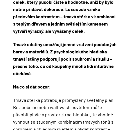
celek, který působí čistě a hodnotně, aniž by bylo
nutné přidávat dekorace. Luxus zde vzniká
především kontrastem – tmavá stěrka v kombinaci
s teplým dřevem a jedním světlejším kamenem
vytváří výrazný, ale vyvážený celek.
Tmavé odstíny umožňují jemné vrstvení podobných
barev a materiálů. Z psychologického hlediska
tmavší stěny podporují pocit soukromí a rituálu –
přesně toho, co od koupelny mnoho lidí intuitivně
očekává.
Na co si dát pozor:
Tmavá stěrka potřebuje promyšlený světelný plán.
Bez bočního nebo wall-wash osvětlení může
působit ploše a prostor ztrácí hloubku. Je vhodné
vyhnout se studeným kombinacím tmavých tónů s
chromem a chladným světlem a hlídat kontrast –