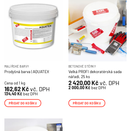
MALÍŘSKÉ BARVY
BETONOVÉ STĚRKY
Velká PROFI dekoratérská sada
Prodyšná barva | AQUATEX
nářadí, 25 ks
2 420,00
Kč
vč. DPH
Cena od 1 kg
2 000,00
Kč
bez DPH
162,62
Kč
vč. DPH
134,40
Kč
bez DPH
PŘIDAT DO KOŠÍKU
PŘIDAT DO KOŠÍKU