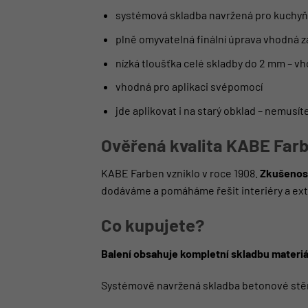
systémová skladba navržená pro kuchyň
plně omyvatelná finální úprava vhodná z
nízká tloušťka celé skladby do 2 mm – v
vhodná pro aplikaci svépomocí
jde aplikovat i na starý obklad – nemusít
Ověřená kvalita KABE Far
KABE Farben vzniklo v roce 1908.
Zkušenost
dodáváme a pomáháme řešit interiéry a ext
Co kupujete?
Balení obsahuje kompletní skladbu materiá
Systémově navržená skladba betonové stě