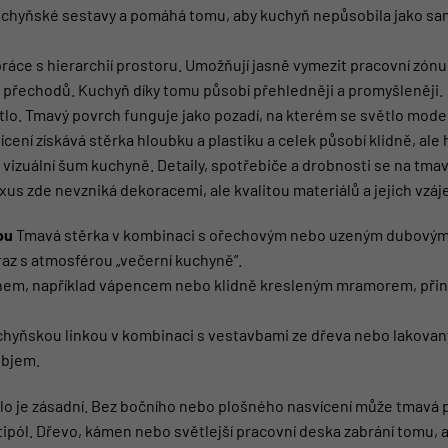
uchyňské sestavy a pomáhá tomu, aby kuchyň nepůsobila jako sam
ráce s hierarchií prostoru. Umožňují jasně vymezit pracovní zón
h přechodů. Kuchyň díky tomu působí přehledněji a promyšleněji.
ětlo. Tmavý povrch funguje jako pozadí, na kterém se světlo model
cení získává stěrka hloubku a plastiku a celek působí klidně, ale
vizuální šum kuchyně. Detaily, spotřebiče a drobnosti se na tma
 Luxus zde nevzniká dekoracemi, ale kvalitou materiálů a jejich v
ou
Tmavá stěrka v kombinaci s ořechovým nebo uzeným dubovým 
ýraz s atmosférou „večerní kuchyně“.
em, například vápencem nebo klidně kresleným mramorem, přináš
chyňskou linkou v kombinaci s vestavbami ze dřeva nebo lakovaný
objem.
lo je zásadní. Bez bočního nebo plošného nasvícení může tmavá p
tipól. Dřevo, kámen nebo světlejší pracovní deska zabrání tomu,