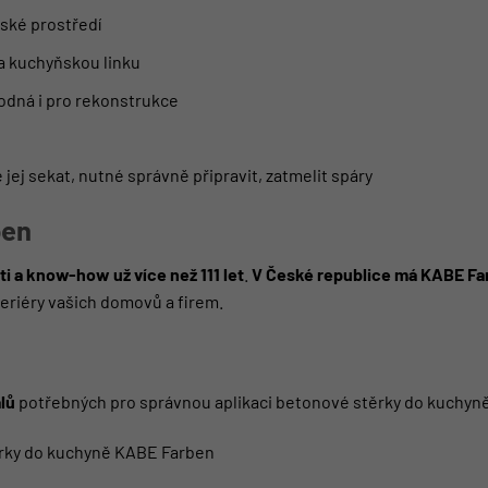
ské prostředí
a kuchyňskou linku
hodná i pro rekonstrukce
e jej sekat, nutné správně připravit, zatmelit spáry
ben
i a know-how už více než 111 let
.
V České republice má KABE Far
eriéry vašich domovů a firem.
lů
potřebných pro správnou aplikaci betonové stěrky do kuchyně 
rky do kuchyně KABE Farben