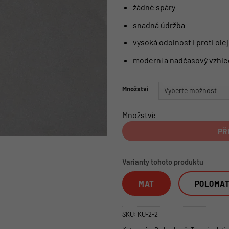
žádné spáry
snadná údržba
vysoká odolnost i proti olej
moderní a nadčasový vzhle
Množství
Množství:
PŘ
Varianty tohoto produktu
MAT
POLOMA
SKU:
KU-2-2