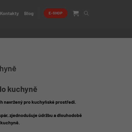
Kontakty
Blog
E-SHOP
chyně
do kuchyně
h navržený pro kuchyňské prostředí.
 spár, zjednodušuje údržbu a dlouhodobě
 kuchyně.