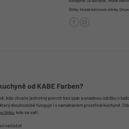
Kategorie:
Do kuchyně
,
Tmavé odstín
Štítky:
Hnědá betonová stěrka
,
Omyva
 kuchyně od KABE Farben?
yně, kde chcete jednotný povrch bez spár a snadnou údržbu v ka
, který dlouhodobě funguje i v namáhaném prostředí kuchyně. Odol
u linku
, kde se vaří.
ní nečistot