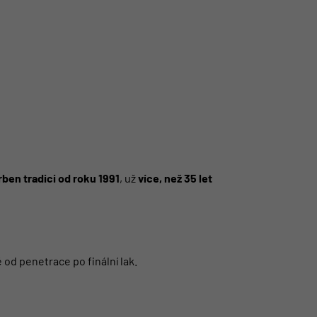
ben tradici od roku 1991
, už
více, než 35 let
od penetrace po finální lak.