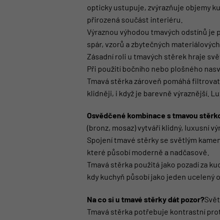
opticky ustupuje, zvýrazňuje objemy k
přirozená součást interiéru.
Výraznou výhodou tmavých odstínů je p
spár, vzorů a zbytečných materiálovýc
Zásadní roli u tmavých stěrek hraje sv
Při použití bočního nebo plošného nasví
Tmavá stěrka zároveň pomáhá filtrovat 
klidněji, i když je barevně výraznější.
Osvědčené kombinace s tmavou stěrk
(bronz, mosaz) vytváří klidný, luxusní v
Spojení tmavé stěrky se světlým kamen
které působí moderně a nadčasově.
Tmavá stěrka použitá jako pozadí za ku
kdy kuchyň působí jako jeden ucelený 
Na co si u tmavé stěrky dát pozor?
Svět
Tmavá stěrka potřebuje kontrastní pro