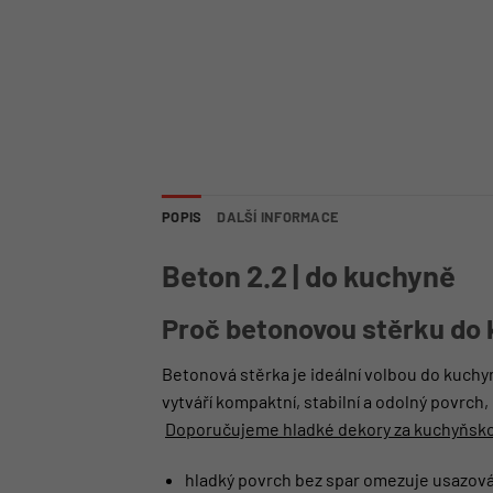
POPIS
DALŠÍ INFORMACE
Beton 2.2 | do kuchyně
Proč betonovou stěrku do
Betonová stěrka je ideální volbou do kuch
vytváří kompaktní, stabilní a odolný povrch
Doporučujeme hladké dekory za kuchyňsko
hladký povrch bez spar omezuje usazová