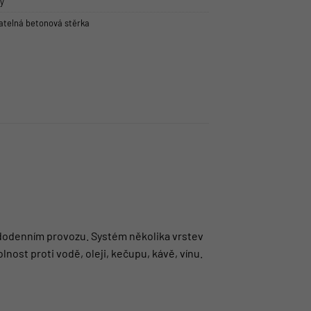
y
telná betonová stěrka
ždodenním provozu. Systém několika vrstev
nost proti vodě, oleji, kečupu, kávě, vínu.