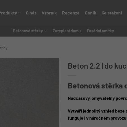
Produkty
O nás
Vzorník
Recenze
Ceník
Ke stažení
Betonové stěrky
Zateplení domu
Fasádní omítky
stíny
Beton 2.2 | do ku
Betonová stěrka 
Nadčasový, omyvatelný povrc
Vytváří jednolitý vzhled beze
funguje i v náročném provozu