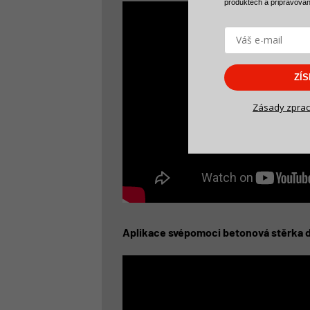
produktech a
připravova
ZÍ
Zásady zprac
Aplikace svépomoci betonová stěrka d