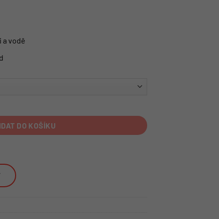
i a vodě
d
IDAT DO KOŠÍKU
T