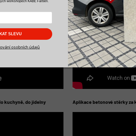
ných workshopech KABE Farben.
SKAT SLEVU
ování osobních údajů
o kuchyně, do jídelny
Aplikace betonové stěrky za 