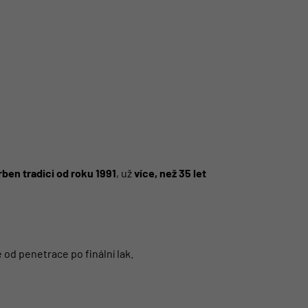
ben tradici od roku 1991
, už
více, než 35 let
od penetrace po finální lak.