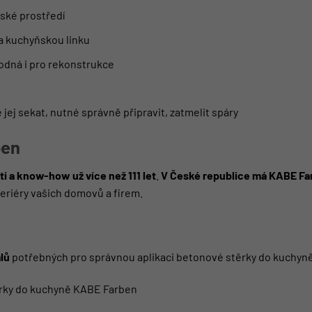
ské prostředí
a kuchyňskou linku
hodná i pro rekonstrukce
e jej sekat, nutné správně připravit, zatmelit spáry
ben
i a know-how už více než 111 let
.
V České republice má KABE Far
eriéry vašich domovů a firem.
lů
potřebných pro správnou aplikaci betonové stěrky do kuchyně 
rky do kuchyně KABE Farben