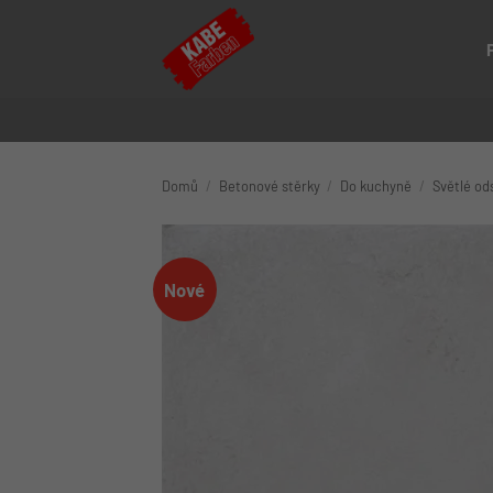
Přeskočit
na
obsah
Domů
/
Betonové stěrky
/
Do kuchyně
/
Světlé od
Nové