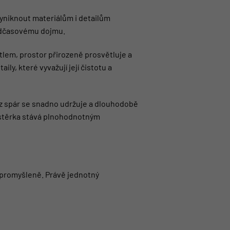
 vyniknout materiálům i detailům
 nadčasovému dojmu.
tlem, prostor přirozeně prosvětluje a
y, které vyvažují její čistotu a
ez spár se snadno udržuje a dlouhodobě
á stěrka stává plnohodnotným
a promyšleně. Právě jednotný