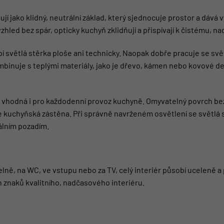
ují jako klidný, neutrální základ, který sjednocuje prostor a dává
vzhled bez spár, opticky kuchyň zklidňují a přispívají k čistému,
 světlá stěrka ploše ani technicky. Naopak dobře pracuje se svě
nuje s teplými materiály, jako je dřevo, kámen nebo kovové detail
ka vhodná i pro každodenní provoz kuchyně. Omyvatelný povrch b
je kuchyňská zástěna. Při správně navrženém osvětlení se světl
álním pozadím.
elně, na WC, ve vstupu nebo za TV, celý interiér působí uceleně 
h znaků kvalitního, nadčasového interiéru.