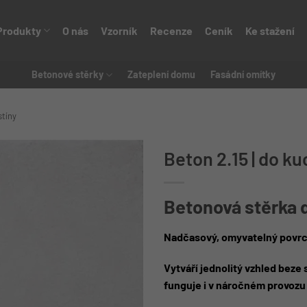
Produkty
O nás
Vzorník
Recenze
Ceník
Ke stažení
Betonové stěrky
Zateplení domu
Fasádní omítky
stíny
Beton 2.15 | do 
Betonová stěrka 
Nadčasový, omyvatelný povrc
Vytváří jednolitý vzhled beze
funguje i v náročném provozu