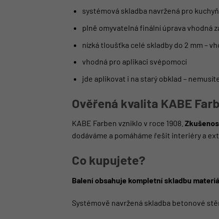
systémová skladba navržená pro kuchyň
plně omyvatelná finální úprava vhodná z
nízká tloušťka celé skladby do 2 mm – v
vhodná pro aplikaci svépomocí
jde aplikovat i na starý obklad – nemusít
Ověřená kvalita KABE Far
KABE Farben vzniklo v roce 1908.
Zkušenost
dodáváme a pomáháme řešit interiéry a ext
Co kupujete?
Balení obsahuje kompletní skladbu materiá
Systémově navržená skladba betonové stě