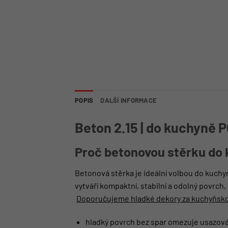
POPIS
DALŠÍ INFORMACE
Beton 2.15 | do kuchyně
Proč betonovou stěrku do
Betonová stěrka je ideální volbou do kuch
vytváří kompaktní, stabilní a odolný povrch
Doporučujeme hladké dekory za kuchyňsko
hladký povrch bez spar omezuje usazová