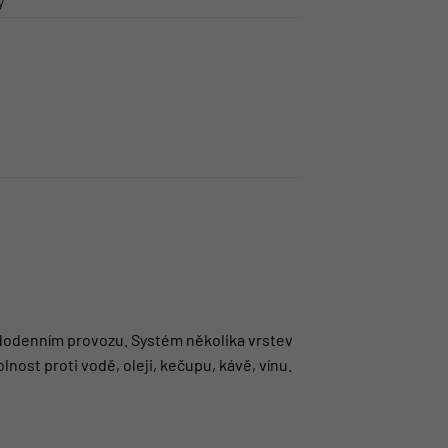
y
ždodenním provozu. Systém několika vrstev
nost proti vodě, oleji, kečupu, kávě, vínu.