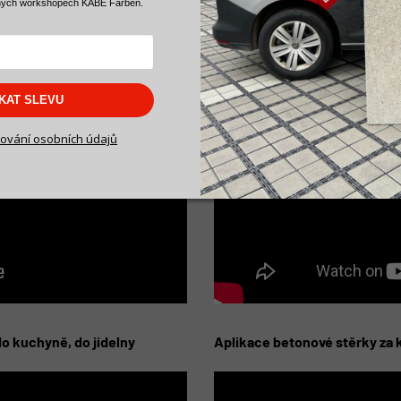
ných workshopech KABE Farben.
stěrky svépomoci“
Test betonové stěrky do kuc
SKAT SLEVU
ování osobních údajů
o kuchyně, do jídelny
Aplikace betonové stěrky za 