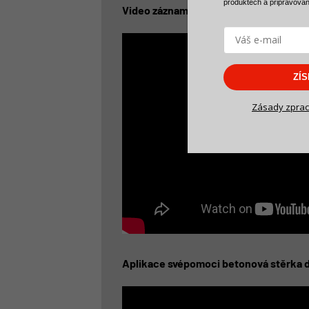
produktech a
připravova
Video záznam z workshopu
„betonové 
ZÍ
Zásady zprac
Aplikace svépomoci betonová stěrka d