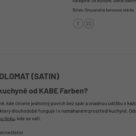
Kategorie:
Do kuchyně
,
Světlé odstín
Štítek:
Omyvatelná betonová stěrka
 POLOMAT (SATIN)
 kuchyně od KABE Farben?
yně, kde chcete jednotný povrch bez spár a snadnou údržbu v ka
, který dlouhodobě funguje i v namáhaném prostředí kuchyně. Odol
u linku
, kde se vaří.
ní nečistot