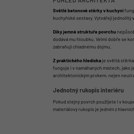
POHLED ARCHITEKTA
Světlé betonové stěrky v kuchyni
fung
kuchyňské sestavy. Vytvářejí jednolitý 
Díky jemné struktuře povrchu
nepůsobí
dodává mu hloubku. Velmi dobře se kombi
zabraňují chladnému dojmu.
Z praktického hlediska
je světlá stěr
funguje i v namáhaných místech, jako 
architektonickým prvkem, nejen neutr
Jednotný rukopis interiéru
Pokud stejný povrch použijete i v koup
materiálový rukopis je jedním z hlavníc