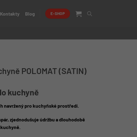
Kontakty
Blog
E-SHOP
kuchyně POLOMAT (SATIN)
do kuchyně
h navržený pro kuchyňské prostředí.
 spár, zjednodušuje údržbu a dlouhodobě
 kuchyně.