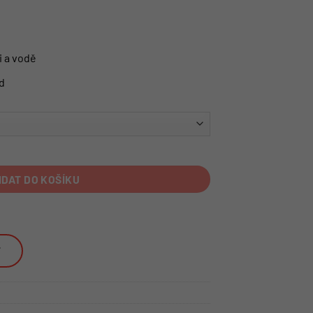
i a vodě
d
IDAT DO KOŠÍKU
T