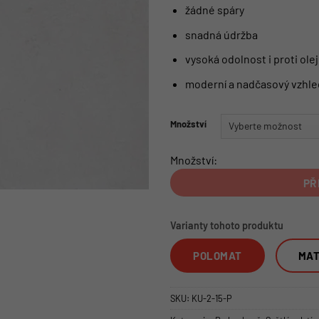
žádné spáry
snadná údržba
vysoká odolnost i proti olej
moderní a nadčasový vzhle
Množství
Množství:
PŘ
Varianty tohoto produktu
POLOMAT
MA
SKU:
KU-2-15-P