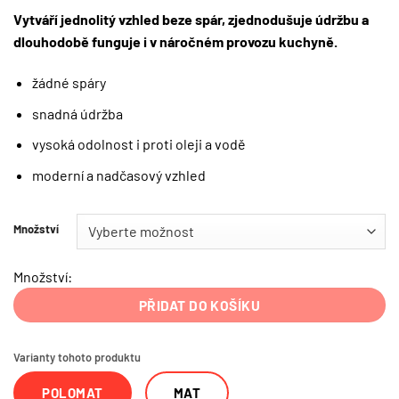
Vytváří jednolitý vzhled beze spár, zjednodušuje údržbu a
dlouhodobě funguje i v náročném provozu kuchyně.
žádné spáry
snadná údržba
vysoká odolnost i proti oleji a vodě
moderní a nadčasový vzhled
Množství
Množství:
PŘIDAT DO KOŠÍKU
Varianty tohoto produktu
POLOMAT
MAT