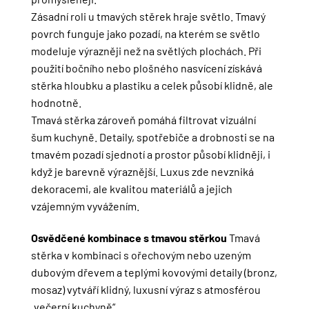
Zásadní roli u tmavých stěrek hraje světlo. Tmavý
povrch funguje jako pozadí, na kterém se světlo
modeluje výrazněji než na světlých plochách. Při
použití bočního nebo plošného nasvícení získává
stěrka hloubku a plastiku a celek působí klidně, ale
hodnotně.
Tmavá stěrka zároveň pomáhá filtrovat vizuální
šum kuchyně. Detaily, spotřebiče a drobnosti se na
tmavém pozadí sjednotí a prostor působí klidněji, i
když je barevně výraznější. Luxus zde nevzniká
dekoracemi, ale kvalitou materiálů a jejich
vzájemným vyvážením.
Osvědčené kombinace s tmavou stěrkou
Tmavá
stěrka v kombinaci s ořechovým nebo uzeným
dubovým dřevem a teplými kovovými detaily (bronz,
mosaz) vytváří klidný, luxusní výraz s atmosférou
„večerní kuchyně“.