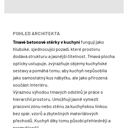
POHLED ARCHITEKTA
Tmavé betonové stěrky v kuchyni
fungují jako
hluboké, sjednocující pozadí, které prostoru
dodává strukturu a jasnější čitelnost. Tmavá plocha
opticky ustupuje, zvýrazňuje objemy kuchyňské
sestavy a pomáhá tomu, aby kuchyň nepůsobila
jako samostatný kus nábytku, ale jako přirozená
součást interiéru.
Výraznou výhodou tmavých odstínů je práce s
hierarchií prostoru. Umožňují jasně vymezit
pracovní zónu nebo stěnu za kuchyňskou linkou
bez spár, vzorů a zbytečných materiálových
přechodů. Kuchyň díky tomu působí přehledněji a
promyšleněji.