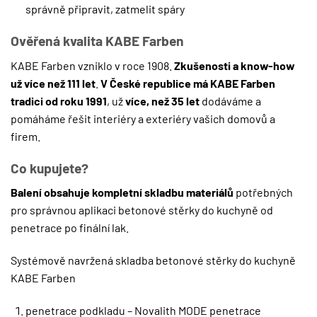
správně připravit, zatmelit spáry
Ověřená kvalita KABE Farben
KABE Farben vzniklo v roce 1908.
Zkušenosti a know-how
už více než 111 let
.
V České republice má KABE Farben
tradici od roku 1991
, už
více, než 35 let
dodáváme a
pomáháme řešit interiéry a exteriéry vašich domovů a
firem.
Co kupujete?
Balení obsahuje kompletní skladbu materiálů
potřebných
pro správnou aplikaci betonové stěrky do kuchyně od
penetrace po finální lak.
Systémově navržená skladba betonové stěrky do kuchyně
KABE Farben
penetrace podkladu – Novalith MODE penetrace