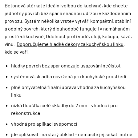
Betonová stěrka je ideální volbou do kuchyně, kde chcete
jednotný povrch bez spár a snadnou údržbu v každodenním
provozu. Systém několika vrstev vytváří kompaktní, stabilní
a odolný povrch, který dlouhodobě funguje i v namáhaném
prostředí kuchyně. Odolnost proti vodě, oleji, kečupu, kávě,
vínu.
Doporučujeme hladké dekory za kuchyňskou linku
,
kde se vaří.
hladký povrch bez spar omezuje usazování nečistot
systémová skladba navržená pro kuchyňské prostředí
plně omyvatelná finální úprava vhodná za kuchyňskou
linku
nízká tloušťka celé skladby do 2 mm – vhodná i pro
rekonstrukce
vhodná pro aplikaci svépomocí
jde aplikovat i na starý obklad – nemusíte jej sekat, nutné