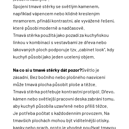
Spojení tmavé stěrky se světlým kamenem,
například vápencem nebo klidně kresleným
mramorem, přináší kontrastní, ale vyvážené řešení,
které působí moderně a nadčasově.
Tmavá stěrka použitá jako pozadí za kuchyňskou
linkou v kombinaci s vestavbami ze dřeva nebo
lakovaných ploch podporuje tzv. „cabinet look“, kdy
kuchyň působí jako jeden ucelený objem.
Na co si u tmavé stěrky dát pozor?
Světlo je
zásadní. Bez bočního nebo plošného nasvícení
může tmavá plocha působit ploše a těžce.
Tmavá stěrka potřebuje kontrastní protipól. Dřevo,
kámen nebo světlejší pracovní deska zabrání tomu,
aby kuchyň působila uzavřeně nebo příliš těžce.
Je potřeba počítat s každodenním provozem. Na
tmavších plochách mohou být viditelnější otisky,
kapky nebo prach, proto je vhodné používat tmavou