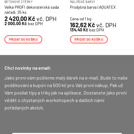
BETONOVÉ STĚRKY
MALÍŘSKÉ BARVY
Velká PROFI dekoratérská sada
Prodyšná barva | AQUATEX
nářadí, 25 ks
2 420,00
Kč
vč. DPH
Cena od 1 kg
2 000,00
Kč
bez DPH
162,62
Kč
vč. DPH
134,40
Kč
bez DPH
PŘIDAT DO KOŠÍKU
PŘIDAT DO KOŠÍKU
Chci novinky na email:
Jako první vám pošleme malý dárek na e-mail. Bude to naše
poděkování a kupón na 500 kč pro Váš první nákup.
Pak už
Vám posílat tipy a triky jak na aplikace. Dostanete jako první
vědět o chystaných workshopech a dalších námi
pořádaných akcích.