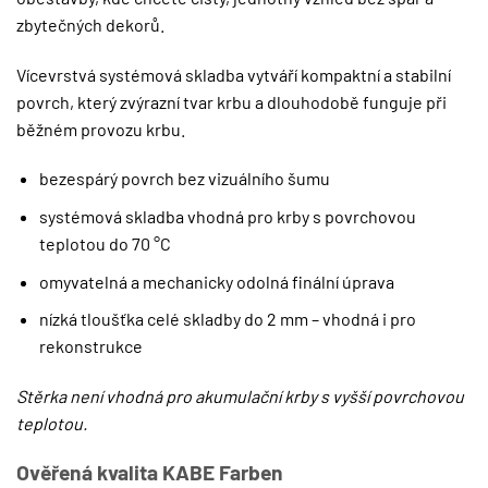
zbytečných dekorů.
Vícevrstvá systémová skladba vytváří kompaktní a stabilní
povrch, který zvýrazní tvar krbu a dlouhodobě funguje při
běžném provozu krbu.
bezespárý povrch bez vizuálního šumu
systémová skladba vhodná pro krby s povrchovou
teplotou do 70 °C
omyvatelná a mechanicky odolná finální úprava
nízká tloušťka celé skladby do 2 mm – vhodná i pro
rekonstrukce
Stěrka není vhodná pro akumulační krby s vyšší povrchovou
teplotou.
Ověřená kvalita KABE Farben