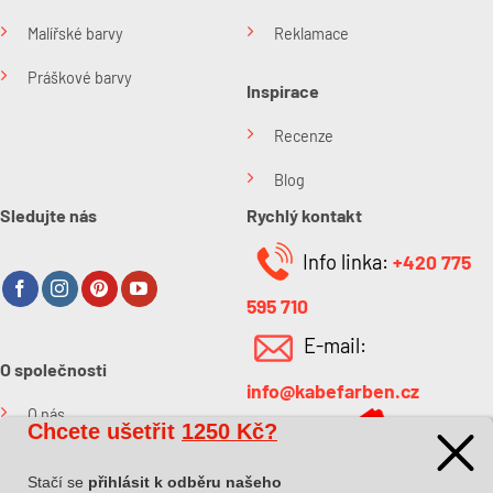
Malířské barvy
Reklamace
Práškové barvy
Inspirace
Recenze
Blog
Sledujte nás
Rychlý kontakt
Info linka:
+420 775
595 710
E-mail:
O společnosti
info@kabefarben.cz
O nás
Chcete ušetřit
1250 Kč?
Kontakt
Stačí se
přihlásit k odběru našeho