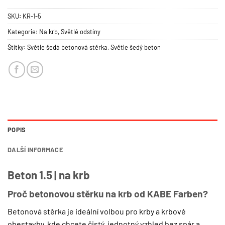
SKU:
KR-1-5
Kategorie:
Na krb
,
Světlé odstíny
Štítky:
Světle šedá betonová stěrka
,
Světle šedý beton
POPIS
DALŠÍ INFORMACE
Beton 1.5 | na krb
Proč betonovou stěrku na krb od KABE Farben?
Betonová stěrka je ideální volbou pro krby a krbové
obestavby, kde chcete čistý, jednotný vzhled bez spár a