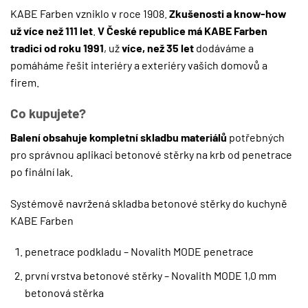
KABE Farben vzniklo v roce 1908.
Zkušenosti a know-how
už více než 111 let
.
V České republice má KABE Farben
tradici od roku 1991
, už
více, než 35 let
dodáváme a
pomáháme řešit interiéry a exteriéry vašich domovů a
firem.
Co kupujete?
Balení obsahuje kompletní skladbu materiálů
potřebných
pro správnou aplikaci betonové stěrky na krb od penetrace
po finální lak.
Systémově navržená skladba betonové stěrky do kuchyně
KABE Farben
penetrace podkladu – Novalith MODE penetrace
první vrstva betonové stěrky – Novalith MODE 1,0 mm
betonová stěrka