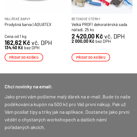
MALÍŘSKÉ BARVY
BETONOVÉ STĚRKY
Velká PROFI dekoratérská sada
Prodyšná barva | AQUATEX
nářadí, 25 ks
2 420,00
Kč
vč. DPH
Cena od 1 kg
2 000,00
Kč
bez DPH
162,62
Kč
vč. DPH
134,40
Kč
bez DPH
PŘIDAT DO KOŠÍKU
PŘIDAT DO KOŠÍKU
Chci novinky na email:
Jako první vám pošleme malý dárek na e-mail. Bude to naše
poděkování a kupón na 500 kč pro Váš první nákup.
Pak už
Vám posílat tipy a triky jak na aplikace. Dostanete jako první
vědět o chystaných workshopech a dalších námi
pořádaných akcích.