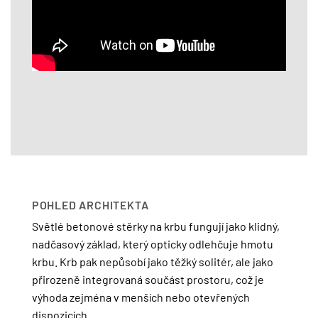
POHLED ARCHITEKTA
Světlé betonové stěrky na krbu fungují jako klidný,
nadčasový základ, který opticky odlehčuje hmotu
krbu. Krb pak nepůsobí jako těžký solitér, ale jako
přirozeně integrovaná součást prostoru, což je
výhoda zejména v menších nebo otevřených
dispozicích.