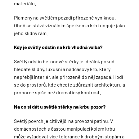
materiálu.
Plameny na světlém pozadí přirozeně vyniknou.
Oheň se stává vizuálním šperkem a krb funguje jako
jeho klidný rám.
Kdy je světlý odstín na krb vhodná volba?
Světlý odstín betonové stěrky je ideální, pokud
hledáte klidný, luxusní a nadčasový krb, který
nepřebíjí interiér, ale přirozeně do něj zapadá. Hodí
se do prostorů, kde chcete zdůraznit architekturu a
proporce spíše než dramatický kontrast.
Na co si dát u světlé stěrky na krbu pozor?
Světlý povrch je citlivější na provozní patinu. V
domácnostech s častou manipulací kolem krbu
může vyžadovat více tolerance k drobným stopám a