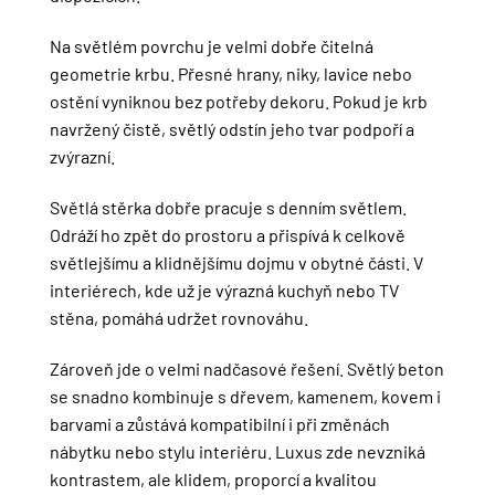
Na světlém povrchu je velmi dobře čitelná
geometrie krbu. Přesné hrany, niky, lavice nebo
ostění vyniknou bez potřeby dekoru. Pokud je krb
navržený čistě, světlý odstín jeho tvar podpoří a
zvýrazní.
Světlá stěrka dobře pracuje s denním světlem.
Odráží ho zpět do prostoru a přispívá k celkově
světlejšímu a klidnějšímu dojmu v obytné části. V
interiérech, kde už je výrazná kuchyň nebo TV
stěna, pomáhá udržet rovnováhu.
Zároveň jde o velmi nadčasové řešení. Světlý beton
se snadno kombinuje s dřevem, kamenem, kovem i
barvami a zůstává kompatibilní i při změnách
nábytku nebo stylu interiéru. Luxus zde nevzniká
kontrastem, ale klidem, proporcí a kvalitou