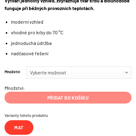
Vytváří jednolitý vzhled, zvýrazňuje tvar krbu a dlouhodobě
funguje při běžných provozních teplotách.
moderní vzhled
vhodné pro krby do 70 °C
jednoduchá údržba
nadčasové řešení
Množství
Množství:
PŘIDAT DO KOŠÍKU
Varianty tohoto produktu
MAT