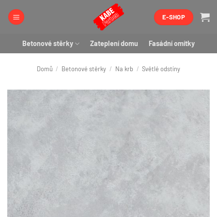
Přeskočit
E-SHOP
na
obsah
Betonové stěrky
Zateplení domu
Fasádní omítky
Domů
/
Betonové stěrky
/
Na krb
/
Světlé odstíny