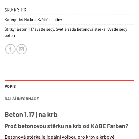
SKU:
KR-1-17
Kategorie:
Na krb
,
Světlé odstíny
Štítky:
Beton 1.17 světle šedý
,
Světle šedá betonová stěrka
,
Světle šedý
beton
POPIS
DALŠÍ INFORMACE
Beton 1.17 | na krb
Proč betonovou stěrku na krb od KABE Farben?
Betonová stěrka je ideální volbou pro krby a krbové