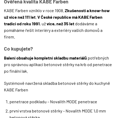
Ověřená kvalita KABE Farben
KABE Farben vzniklo v roce 1908.
Zkušenosti a know-how
už více než 111 let
.
V České republice má KABE Farben
tradici od roku 1991
, už
více, než 35 let
dodáváme a
pomáháme řešit interiéry a exteriéry vašich domovů a
firem.
Co kupujete?
Balení obsahuje kompletní skladbu materiálů
potřebných
pro správnou aplikaci betonové stěrky na krb od penetrace
po finální lak.
Systémově navržená skladba betonové stěrky do kuchyně
KABE Farben
penetrace podkladu – Novalith MODE penetrace
první vrstva betonové stěrky – Novalith MODE 1,0 mm
betonová stěrka