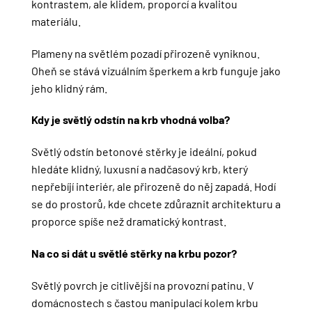
kontrastem, ale klidem, proporcí a kvalitou
materiálu.
Plameny na světlém pozadí přirozeně vyniknou.
Oheň se stává vizuálním šperkem a krb funguje jako
jeho klidný rám.
Kdy je světlý odstín na krb vhodná volba?
Světlý odstín betonové stěrky je ideální, pokud
hledáte klidný, luxusní a nadčasový krb, který
nepřebíjí interiér, ale přirozeně do něj zapadá. Hodí
se do prostorů, kde chcete zdůraznit architekturu a
proporce spíše než dramatický kontrast.
Na co si dát u světlé stěrky na krbu pozor?
Světlý povrch je citlivější na provozní patinu. V
domácnostech s častou manipulací kolem krbu