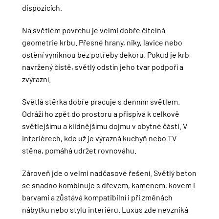
dispozicích.
Na světlém povrchu je velmi dobře čitelná
geometrie krbu. Přesné hrany, niky, lavice nebo
ostění vyniknou bez potřeby dekoru. Pokud je krb
navržený čistě, světlý odstín jeho tvar podpoří a
zvýrazní.
Světlá stěrka dobře pracuje s denním světlem.
Odráží ho zpět do prostoru a přispívá k celkově
světlejšímu a klidnějšímu dojmu v obytné části. V
interiérech, kde už je výrazná kuchyň nebo TV
stěna, pomáhá udržet rovnováhu.
Zároveň jde o velmi nadčasové řešení. Světlý beton
se snadno kombinuje s dřevem, kamenem, kovem i
barvami a zůstává kompatibilní i při změnách
nábytku nebo stylu interiéru. Luxus zde nevzniká