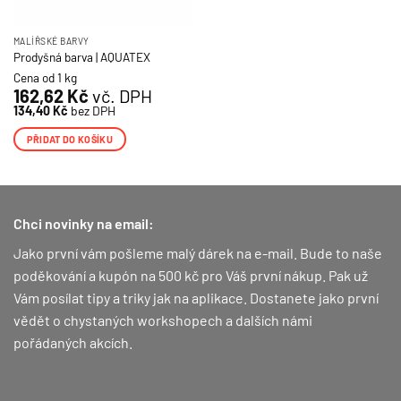
MALÍŘSKÉ BARVY
Prodyšná barva | AQUATEX
Cena od 1 kg
162,62
Kč
vč. DPH
134,40
Kč
bez DPH
PŘIDAT DO KOŠÍKU
Chci novinky na email:
Jako první vám pošleme malý dárek na e-mail. Bude to naše
poděkování a kupón na 500 kč pro Váš první nákup.
Pak už
Vám posílat tipy a triky jak na aplikace. Dostanete jako první
vědět o chystaných workshopech a dalších námi
pořádaných akcích.