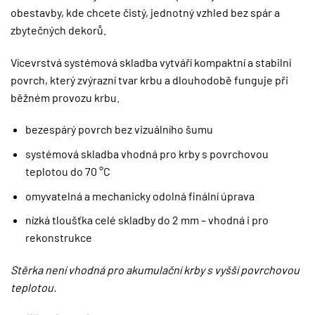
obestavby, kde chcete čistý, jednotný vzhled bez spár a
zbytečných dekorů.
Vícevrstvá systémová skladba vytváří kompaktní a stabilní
povrch, který zvýrazní tvar krbu a dlouhodobě funguje při
běžném provozu krbu.
bezespárý povrch bez vizuálního šumu
systémová skladba vhodná pro krby s povrchovou
teplotou do 70 °C
omyvatelná a mechanicky odolná finální úprava
nízká tloušťka celé skladby do 2 mm – vhodná i pro
rekonstrukce
Stěrka není vhodná pro akumulační krby s vyšší povrchovou
teplotou.