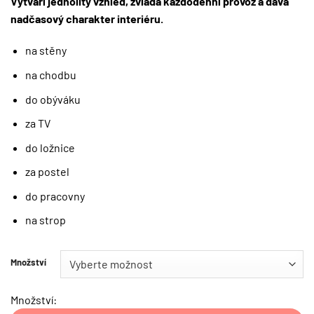
Vytváří jednolitý vzhled, zvládá každodenní provoz a dává
nadčasový charakter interiéru.
na stěny
na chodbu
do obýváku
za TV
do ložnice
za postel
do pracovny
na strop
Množství
Množství: