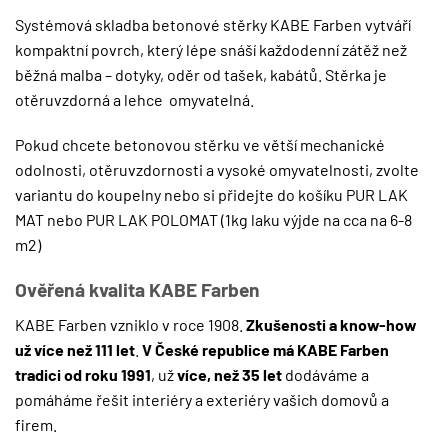
Systémová skladba betonové stěrky KABE Farben vytváří
kompaktní povrch, který lépe snáší každodenní zátěž než
běžná malba – dotyky, oděr od tašek, kabátů. Stěrka je
otěruvzdorná a lehce omyvatelná.
Pokud chcete betonovou stěrku ve větší mechanické
odolnosti, otěruvzdornosti a vysoké omyvatelnosti, zvolte
variantu do koupelny nebo si přidejte do košíku
PUR LAK
MAT
nebo
PUR LAK POLOMAT
(1kg laku výjde na cca na 6-8
m2)
Ověřená kvalita KABE Farben
KABE Farben vzniklo v roce 1908.
Zkušenosti a know-how
už více než 111 let
.
V České republice má KABE Farben
tradici od roku 1991
, už
více, než 35 let
dodáváme a
pomáháme řešit interiéry a exteriéry vašich domovů a
firem.