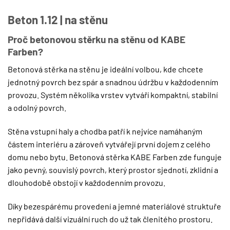
Beton 1.12 | na stěnu
Proč betonovou stěrku na stěnu od KABE
Farben?
Betonová stěrka na stěnu je ideální volbou, kde chcete
jednotný povrch bez spár a snadnou údržbu v každodenním
provozu. Systém několika vrstev vytváří kompaktní, stabilní
a odolný povrch.
Stěna vstupní haly a chodba patří k nejvíce namáhaným
částem interiéru a zároveň vytvářejí první dojem z celého
domu nebo bytu. Betonová stěrka KABE Farben zde funguje
jako pevný, souvislý povrch, který prostor sjednotí, zklidní a
dlouhodobě obstojí v každodenním provozu.
Díky bezespárému provedení a jemné materiálové struktuře
nepřidává další vizuální ruch do už tak členitého prostoru.