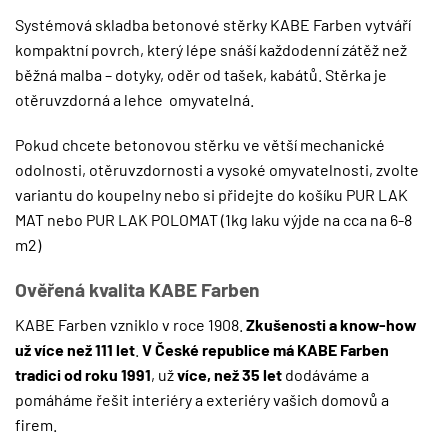
Systémová skladba betonové stěrky KABE Farben vytváří
kompaktní povrch, který lépe snáší každodenní zátěž než
běžná malba – dotyky, oděr od tašek, kabátů. Stěrka je
otěruvzdorná a lehce omyvatelná.
Pokud chcete betonovou stěrku ve větší mechanické
odolnosti, otěruvzdornosti a vysoké omyvatelnosti, zvolte
variantu do koupelny nebo si přidejte do košíku
PUR LAK
MAT
nebo
PUR LAK POLOMAT
(1kg laku výjde na cca na 6-8
m2)
Ověřená kvalita KABE Farben
KABE Farben vzniklo v roce 1908.
Zkušenosti a know-how
už více než 111 let
.
V České republice má KABE Farben
tradici od roku 1991
, už
více, než 35 let
dodáváme a
pomáháme řešit interiéry a exteriéry vašich domovů a
firem.