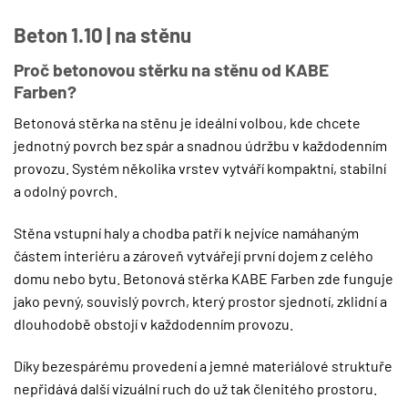
Beton 1.10 | na stěnu
Proč betonovou stěrku na stěnu od KABE
Farben?
Betonová stěrka na stěnu je ideální volbou, kde chcete
jednotný povrch bez spár a snadnou údržbu v každodenním
provozu. Systém několika vrstev vytváří kompaktní, stabilní
a odolný povrch.
Stěna vstupní haly a chodba patří k nejvíce namáhaným
částem interiéru a zároveň vytvářejí první dojem z celého
domu nebo bytu. Betonová stěrka KABE Farben zde funguje
jako pevný, souvislý povrch, který prostor sjednotí, zklidní a
dlouhodobě obstojí v každodenním provozu.
Díky bezespárému provedení a jemné materiálové struktuře
nepřidává další vizuální ruch do už tak členitého prostoru.