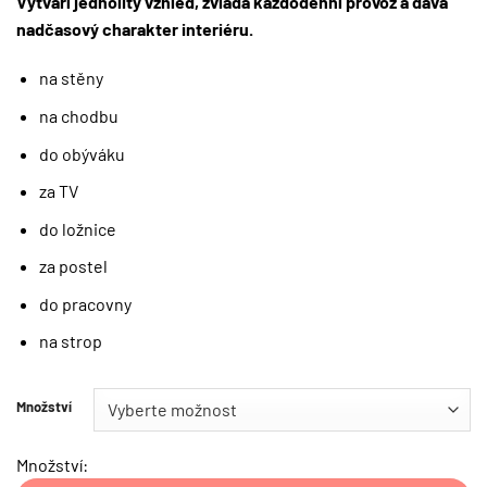
Vytváří jednolitý vzhled, zvládá každodenní provoz a dává
nadčasový charakter interiéru.
na stěny
na chodbu
do obýváku
za TV
do ložnice
za postel
do pracovny
na strop
Množství
Množství: