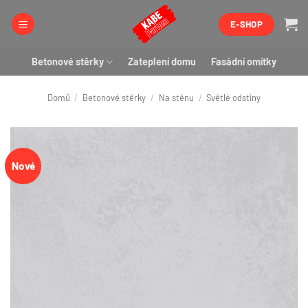
Přeskočit
E-SHOP
na
obsah
Betonové stěrky
Zateplení domu
Fasádní omítky
Domů
/
Betonové stěrky
/
Na stěnu
/
Světlé odstíny
Nové