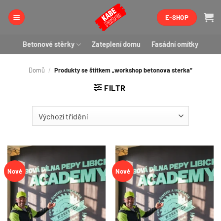
Přeskočit
E-SHOP
na
obsah
Betonové stěrky
Zateplení domu
Fasádní omítky
Domů
/
Produkty se štítkem „workshop betonova sterka“
FILTR
Nové
Nové