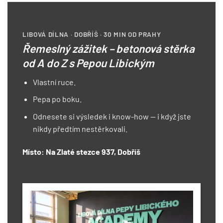
LIBOVÁ DÍLNA · DOBŘÍŠ · 30 MIN OD PRAHY
Řemeslný zážitek – betonová stěrka
od A do Z s Pepou Libickým
Vlastní ruce.
Pepa po boku.
Odnesete si výsledek i know-how — i když jste
nikdy předtím nestěrkovali.
Místo: Na Zlaté stezce 937, Dobříš