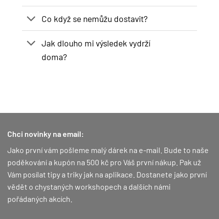
Co když se nemůžu dostavit?
Jak dlouho mi výsledek vydrží
doma?
Chci novinky na email:
Jako první vám pošleme malý dárek na e-mail. Bude to naše
poděkování a kupón na 500 kč pro Váš první nákup.
Pak už
Vám posílat tipy a triky jak na aplikace. Dostanete jako první
vědět o chystaných workshopech a dalších námi
pořádaných akcích.