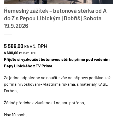
Řemeslný zážitek – betonová stěrka od A
do Z s Pepou Libickým | Dobříš | Sobota
19.9.2026
5 566,00
vč. DPH
Kč
4 600,00
bez DPH
Kč
Přijďte si vyzkoušet betonovou stěrku přímo pod vedením
Pepy Libického z TV Prima.
Za jedno odpoledne se naučíte vše od přípravy podkladu až
po finální voskování – vlastníma rukama, s materiály KABE
Farben.
Žádné předchozí zkušenosti nejsou potřeba.
Max 10 osob.