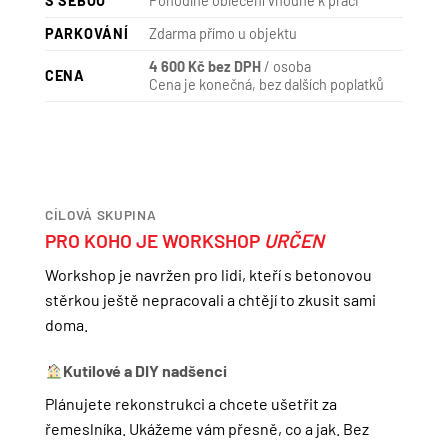
S SEBOU
Pohodlné oblečení vhodné k práci
PARKOVÁNÍ
Zdarma přímo u objektu
4 600 Kč bez DPH
/ osoba
CENA
Cena je konečná, bez dalších poplatků
CÍLOVÁ SKUPINA
PRO KOHO JE WORKSHOP
URČEN
Workshop je navržen pro lidi, kteří s betonovou
stěrkou ještě nepracovali a chtějí to zkusit sami
doma.
Kutilové a DIY nadšenci
Plánujete rekonstrukci a chcete ušetřit za
řemeslníka. Ukážeme vám přesně, co a jak. Bez