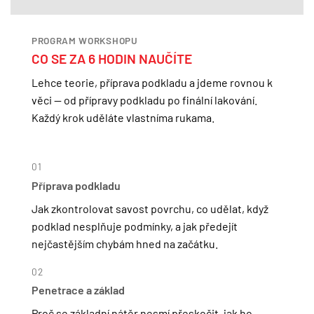
PROGRAM WORKSHOPU
CO SE ZA 6 HODIN NAUČÍTE
Lehce teorie, příprava podkladu a jdeme rovnou k
věci — od přípravy podkladu po finální lakování.
Každý krok uděláte vlastníma rukama.
01
Příprava podkladu
Jak zkontrolovat savost povrchu, co udělat, když
podklad nesplňuje podmínky, a jak předejít
nejčastějším chybám hned na začátku.
02
Penetrace a základ
Proč se základní nátěr nesmí přeskočit, jak ho