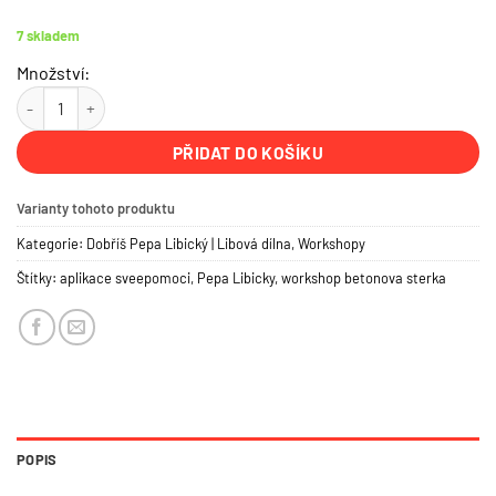
7 skladem
Množství:
Řemeslný zážitek - betonová stěrka od A do Z s Pepou Libickým | Do
PŘIDAT DO KOŠÍKU
Varianty tohoto produktu
Kategorie:
Dobříš Pepa Libický | Libová dílna
,
Workshopy
Štítky:
aplikace sveepomoci
,
Pepa Libicky
,
workshop betonova sterka
POPIS