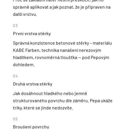
správně aplikovat a jak poznat, že je připraven na
další vrstvu.
03
První vrstva stěrky
Správná konzistence betonové stěrky – materiálu
KABE Farben, technika nanášení nerezovým
hladítkem, rovnoměrná tloušťka — pod Pepovým
dohledem.
04
Druhá vrstva stěrky
Jak dosáhnout hladkého nebo jemně
strukturovaného povrchu dle záměru. Pepa ukáže
triky, které se jinde nedozvíte.
05
Broušení povrchu