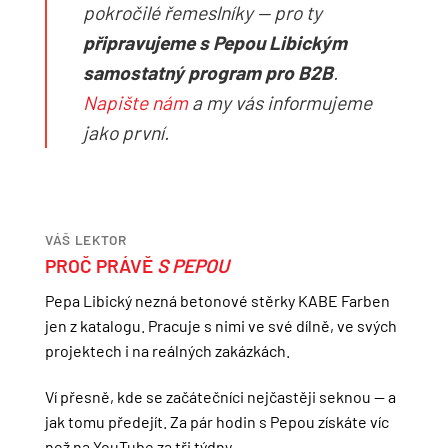
pokročilé řemeslníky — pro ty
připravujeme s Pepou Libickým
samostatný program pro B2B
.
Napište nám
a my vás informujeme
jako první.
VÁŠ LEKTOR
PROČ PRÁVĚ
S PEPOU
Pepa Libický nezná betonové stěrky KABE Farben
jen z katalogu. Pracuje s nimi ve své dílně, ve svých
projektech i na reálných zakázkách.
Ví přesně, kde se začátečníci nejčastěji seknou — a
jak tomu předejít. Za pár hodin s Pepou získáte víc
než na YouTube za tři týdny.