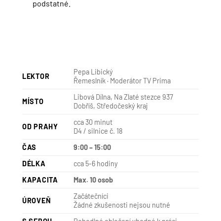
podstatné.
Pepa Libický
LEKTOR
Řemeslník · Moderátor TV Prima
Libová Dílna, Na Zlaté stezce 937
MÍSTO
Dobříš, Středočeský kraj
cca 30 minut
OD PRAHY
D4 / silnice č. 18
ČAS
9:00 – 15:00
DÉLKA
cca 5-6 hodiny
KAPACITA
Max. 10 osob
Začátečníci
ÚROVEŇ
Žádné zkušenosti nejsou nutné