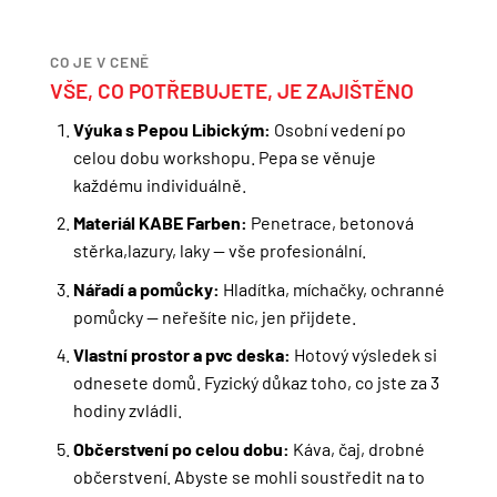
CO JE V CENĚ
VŠE, CO POTŘEBUJETE, JE ZAJIŠTĚNO
Výuka s Pepou Libickým:
Osobní vedení po
celou dobu workshopu. Pepa se věnuje
každému individuálně.
Materiál KABE Farben:
Penetrace, betonová
stěrka,lazury, laky — vše profesionální.
Nářadí a pomůcky:
Hladítka, míchačky, ochranné
pomůcky — neřešíte nic, jen přijdete.
Vlastní prostor a pvc deska:
Hotový výsledek si
odnesete domů. Fyzický důkaz toho, co jste za 3
hodiny zvládli.
Občerstvení po celou dobu:
Káva, čaj, drobné
občerstvení. Abyste se mohli soustředit na to