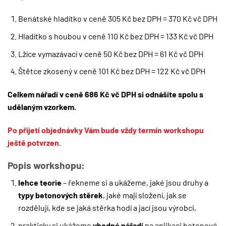
Benátské hladítko v ceně 305 Kč bez DPH = 370 Kč vč DPH
Hladítko s houbou v ceně 110 Kč bez DPH = 133 Kč vč DPH
Lžíce vymazávací v ceně 50 Kč bez DPH = 61 Kč vč DPH
Štětce zkosený v ceně 101 Kč bez DPH = 122 Kč vč DPH
Celkem nářadí v ceně 686 Kč vč DPH si odnášíte spolu s
udělaným vzorkem.
Po přijetí objednávky Vám bude vždy termín workshopu
ještě potvrzen.
Popis workshopu:
lehce teorie
– řekneme si a ukážeme, jaké jsou druhy a
typy betonových stěrek
, jaké mají složení, jak se
rozdělují, kde se jaká stěrka hodí a jací jsou výrobci,
prakticky si ukážeme
vhodné nářadí
na aplikaci betonové