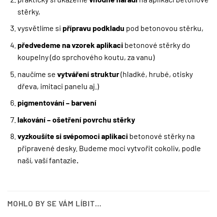
stěrky,
vysvětlíme si
přípravu podkladu
pod betonovou stěrku,
předvedeme na vzorek aplikaci
betonové stěrky do
koupelny (do sprchového koutu, za vanu)
naučíme se
vytváření struktur
(hladké, hrubé, otisky
dřeva, imitaci panelu aj.)
pigmentování – barvení
lakování – ošetření povrchu stěrky
vyzkoušíte si svépomoci aplikaci
betonové stěrky na
připravené desky. Budeme moci vytvořit cokoliv, podle
naší, vaší fantazie
.
MOHLO BY SE VÁM LÍBIT…