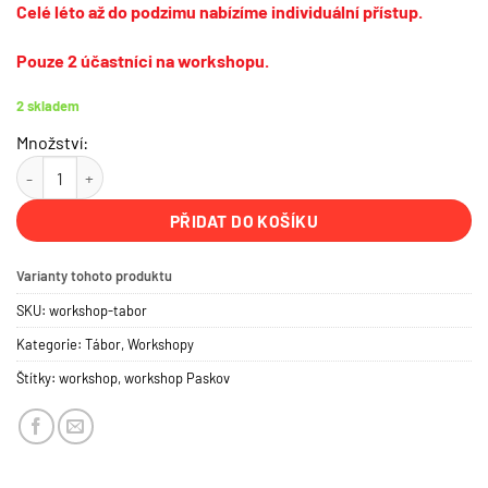
Celé léto až do podzimu nabízíme individuální přístup.
Pouze 2 účastníci na workshopu.
2 skladem
Množství:
Workshop | Aplikace betonové stěrky svépomoci | Tábor | 31.7.2026 
PŘIDAT DO KOŠÍKU
Varianty tohoto produktu
SKU:
workshop-tabor
Kategorie:
Tábor
,
Workshopy
Štítky:
workshop
,
workshop Paskov