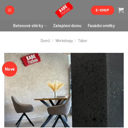
Přeskočit
E-SHOP
na
obsah
Betonové stěrky
Zateplení domu
Fasádní omítky
Domů
/
Workshopy
/
Tábor
Nové