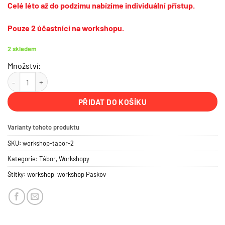
Celé léto až do podzimu nabízíme individuální přístup.
Pouze 2 účastníci na workshopu.
2 skladem
Množství:
Workshop | Aplikace betonové stěrky svépomoci | Tábor | 4.9.2026 
PŘIDAT DO KOŠÍKU
Varianty tohoto produktu
SKU:
workshop-tabor-2
Kategorie:
Tábor
,
Workshopy
Štítky:
workshop
,
workshop Paskov