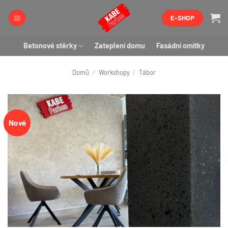
Přeskočit
E-SHOP
na
obsah
Betonové stěrky
Zateplení domu
Fasádní omítky
Domů
/
Workshopy
/
Tábor
Nové