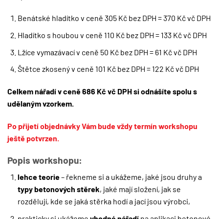
Benátské hladítko v ceně 305 Kč bez DPH = 370 Kč vč DPH
Hladítko s houbou v ceně 110 Kč bez DPH = 133 Kč vč DPH
Lžíce vymazávací v ceně 50 Kč bez DPH = 61 Kč vč DPH
Štětce zkosený v ceně 101 Kč bez DPH = 122 Kč vč DPH
Celkem nářadí v ceně 686 Kč vč DPH si odnášíte spolu s
udělaným vzorkem.
Po přijetí objednávky Vám bude vždy termín workshopu
ještě potvrzen.
Popis workshopu:
lehce teorie
– řekneme si a ukážeme, jaké jsou druhy a
typy betonových stěrek
, jaké mají složení, jak se
rozdělují, kde se jaká stěrka hodí a jací jsou výrobci,
prakticky si ukážeme
vhodné nářadí
na aplikaci betonové