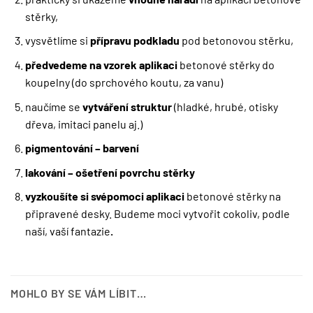
stěrky,
vysvětlíme si
přípravu podkladu
pod betonovou stěrku,
předvedeme na vzorek aplikaci
betonové stěrky do
koupelny (do sprchového koutu, za vanu)
naučíme se
vytváření struktur
(hladké, hrubé, otisky
dřeva, imitaci panelu aj.)
pigmentování – barvení
lakování – ošetření povrchu stěrky
vyzkoušíte si svépomoci aplikaci
betonové stěrky na
připravené desky. Budeme moci vytvořit cokoliv, podle
naší, vaší fantazie
.
MOHLO BY SE VÁM LÍBIT…