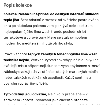
Popis kolekce
Kolekce Pálená hlína přináší do českých interiérů sluneční
teplo jihu
. Šest odstínů v rozmezí od světlého pastelového
okru po hlubokou pálenou zemi pokrývá celé spektrum
nejpopulárnějšího lime wash trendu posledních let —
terrakotové a ocrové tóny, které se staly symbolem
moderního mediterránního životního stylu.
Právě v těchto
teplých zemitých tónech vyniká lime wash
technika nejvíc
. Vrstvení vytváří povrchy plné hloubky, kde
světlejší místa připomínají sluncem vypálený kámen a tmavší
záblesky evokují stín ve stěnách starých marockých médín
nebo italských rustikálních usedlostí. Každý centimetr
povrchu vypráví jiný příběh.
Tyto odstíny jsou odvážné
, ale nikoliv přepálené — v
správném kontextu vyniknou jako akcentní stěna za