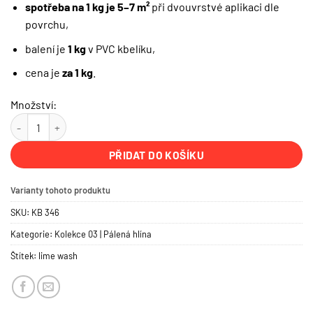
spotřeba na 1 kg je 5–7 m²
při dvouvrstvé aplikaci dle
povrchu,
balení je
1 kg
v PVC kbelíku,
cena je
za 1 kg
.
Množství:
KB 346 — Terracotta hell | PROFI BABY COLOR množství
PŘIDAT DO KOŠÍKU
Varianty tohoto produktu
SKU:
KB 346
Kategorie:
Kolekce 03 | Pálená hlína
Štítek:
lime wash