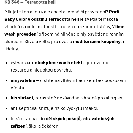
KB 346 — Terracotta hell
Milujete terrakotu, ale chcete jemnější provedení?
Profi
Baby Color v odstínu Terracotta hell
je světlá terrakota
vhodná na celé místnosti — nejen na akcentní stěny. V
lime
wash provedení
připomíná hliněné cihly osvětlené ranním
sluncem. Skvělá volba pro svetlé
mediterránní koupelny
a
jídelny.
vytváří
autentický lime wash efekt
s přirozenou
texturou a hloubkou povrchu,
omyvatelná
— čistitelná vlhkým hadříkem bez poškození
efektu,
bio složení
, zdravotně nezávadná, vhodná pro alergiky,
antiseptická, snižuje riziko výskytu infekcí,
ideální volba i do
dětských pokojů, zdravotnických
zařízení
, škol a čekáren,