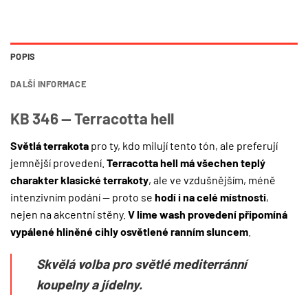
POPIS
DALŠÍ INFORMACE
KB 346 — Terracotta hell
Světlá terrakota
pro ty, kdo milují tento tón, ale preferují
jemnější provedení.
Terracotta hell má všechen teplý
charakter klasické terrakoty
, ale ve vzdušnějším, méně
intenzivním podání — proto se
hodí i na celé místnosti
,
nejen na akcentní stěny.
V lime wash provedení připomíná
vypálené hliněné cihly osvětlené ranním sluncem
.
Skvělá volba pro světlé mediterránní
koupelny a jídelny.