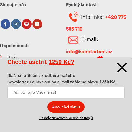
Sledujte nás
Rychlý kontakt
Info linka:
+420 775
595 710
E-mail:
O společnosti
info@kabefarben.cz
O nás
Chcete ušetřit
1250 Kč?
Kontakt
Stačí se
přihlásit k odběru našeho
newsletteru
a my vám na e-mail
zašleme slevu 1250 Kč
.
Ano, chci slevu
Copyright 2026 ©
Dova a.s.
|
Pokyny k převzetí zásilky
|
Zásady
Zásady zpracování osobních údajů
zpracování osobních údajů
|
Affiliate spolupráce