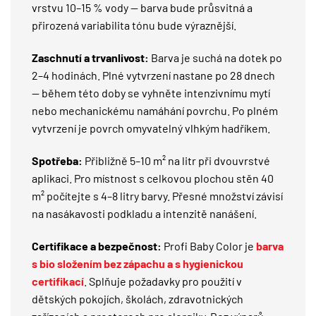
vrstvu 10–15 % vody — barva bude průsvitná a
přirozená variabilita tónu bude výraznější.
Zaschnutí a trvanlivost:
Barva je suchá na dotek po
2–4 hodinách. Plné vytvrzení nastane po 28 dnech
— během této doby se vyhněte intenzivnímu mytí
nebo mechanickému namáhání povrchu. Po plném
vytvrzení je povrch omyvatelný vlhkým hadříkem.
Spotřeba:
Přibližně 5–10 m² na litr při dvouvrstvé
aplikaci. Pro místnost s celkovou plochou stěn 40
m² počítejte s 4–8 litry barvy. Přesné množství závisí
na nasákavosti podkladu a intenzitě nanášení.
Certifikace a bezpečnost:
Profi Baby Color je
barva
s bio složením bez zápachu a s hygienickou
certifikací
. Splňuje požadavky pro použití v
dětských pokojích, školách, zdravotnických