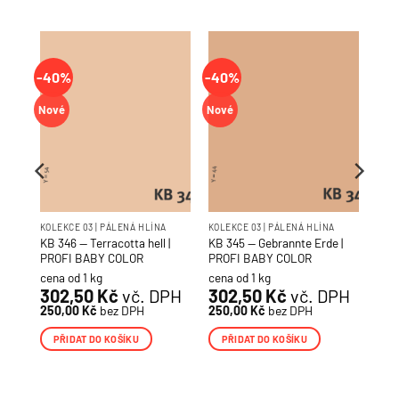
-40%
-40%
Nové
Nové
KOLEKCE 03 | PÁLENÁ HLÍNA
KOLEKCE 03 | PÁLENÁ HLÍNA
FI
KB 346 — Terracotta hell |
KB 345 — Gebrannte Erde |
PROFI BABY COLOR
PROFI BABY COLOR
cena od 1 kg
cena od 1 kg
PH
302,50
Kč
vč. DPH
302,50
Kč
vč. DPH
250,00
Kč
bez DPH
250,00
Kč
bez DPH
PŘIDAT DO KOŠÍKU
PŘIDAT DO KOŠÍKU