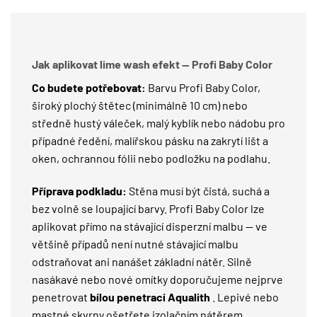
Jak aplikovat lime wash efekt — Profi Baby Color
Co budete potřebovat:
Barvu Profi Baby Color,
široký plochý štětec (minimálně 10 cm) nebo
středně hustý váleček, malý kyblík nebo nádobu pro
případné ředění, malířskou pásku na zakrytí lišt a
oken, ochrannou fólii nebo podložku na podlahu.
Příprava podkladu:
Stěna musí být čistá, suchá a
bez volně se loupající barvy. Profi Baby Color lze
aplikovat přímo na stávající disperzní malbu — ve
většině případů není nutné stávající malbu
odstraňovat ani nanášet základní nátěr. Silně
nasákavé nebo nové omítky doporučujeme nejprve
penetrovat
bílou penetrací Aqualith
. Lepivé nebo
mastné skvrny ošetřete izolačním nátěrem