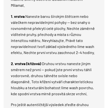
Milamat
.
1. vrstva
Naneste barvu širokým štětcem nebo
válečkem nepravidelnými pohyby — bez snahy o
rovnoměrné překrytí celé plochy. Nechte záměrně
viditelné pruhy, přechody a místa s různou
intenzitou nátěru. Nevyhlazujte. Právě tato
nepravidelnost tvoří základ výsledného lime wash
efektu. Nechte první vrstvu zaschnout 2–4 hodiny.
2. vrstva (křížová)
Druhou vrstvu naneste jiným
směrem než první — pokud jste první vrstvu táhli
vodorovně, druhou táhněte svisle nebo
diagonálně. Toto křížení vytváří charakteristickou
hloubku a texturální bohatost lime wash povrchu,
kde spodní vrstva mírně prosvítá skrze vrchní.
Pro ještě autentičtější výsledek zřeďte druhou